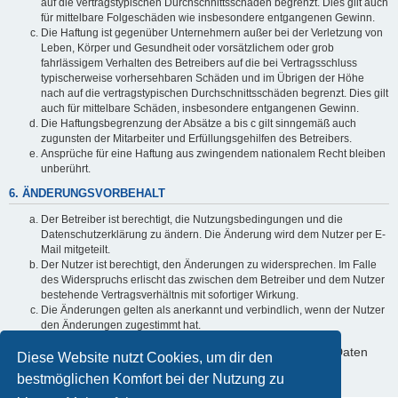
auf die vertragstypischen Durchschnittsschäden begrenzt. Dies gilt auch
für mittelbare Folgeschäden wie insbesondere entgangenen Gewinn.
Die Haftung ist gegenüber Unternehmern außer bei der Verletzung von
Leben, Körper und Gesundheit oder vorsätzlichem oder grob
fahrlässigem Verhalten des Betreibers auf die bei Vertragsschluss
typischerweise vorhersehbaren Schäden und im Übrigen der Höhe
nach auf die vertragstypischen Durchschnittsschäden begrenzt. Dies gilt
auch für mittelbare Schäden, insbesondere entgangenen Gewinn.
Die Haftungsbegrenzung der Absätze a bis c gilt sinngemäß auch
zugunsten der Mitarbeiter und Erfüllungsgehilfen des Betreibers.
Ansprüche für eine Haftung aus zwingendem nationalem Recht bleiben
unberührt.
6. ÄNDERUNGSVORBEHALT
Der Betreiber ist berechtigt, die Nutzungsbedingungen und die
Datenschutzerklärung zu ändern. Die Änderung wird dem Nutzer per E-
Mail mitgeteilt.
Der Nutzer ist berechtigt, den Änderungen zu widersprechen. Im Falle
des Widerspruchs erlischt das zwischen dem Betreiber und dem Nutzer
bestehende Vertragsverhältnis mit sofortiger Wirkung.
Die Änderungen gelten als anerkannt und verbindlich, wenn der Nutzer
den Änderungen zugestimmt hat.
Informationen über den Umgang mit deinen persönlichen Daten
Diese Website nutzt Cookies, um dir den
sind in der Datenschutzerklärung enthalten.
bestmöglichen Komfort bei der Nutzung zu