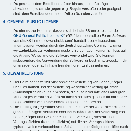
Du gestattest dem Betreiber darüber hinaus, deine Beiträge
abzuändern, sofern sie gegen o. g. Regeln verstoßen oder geeignet
sind, dem Betreiber oder einem Dritten Schaden zuzufügen.
4. GENERAL PUBLIC LICENSE
Du nimmst zur Kenntnis, dass es sich bei phpBB um eine unter der „
GNU General Public License v2
“ (GPL) bereitgestellten Foren-Software
von phpBB Limited (www.phpbb.com) handelt; deutschsprachige
Informationen werden durch die deutschsprachige Community unter
www.phpbb.de zur Verfügung gestellt. Beide haben keinen Einfluss auf
die Art und Weise, wie die Software verwendet wird. Sie können
insbesondere die Verwendung der Software für bestimmte Zwecke nicht
untersagen oder auf Inhalte fremder Foren Einfluss nehmen.
5. GEWÄHRLEISTUNG
Der Betreiber haftet mit Ausnahme der Verletzung von Leben, Körper
und Gesundheit und der Verletzung wesentlicher Vertragspflichten
(Kardinalpflichten) nur für Schäden, die auf ein vorsätzliches oder grob
fahrlässiges Verhalten zurückzuführen sind. Dies gilt auch für mittelbare
Folgeschäden wie insbesondere entgangenen Gewinn.
Die Haftung ist gegenüber Verbrauchern außer bei vorsätzlichem oder
grob fahrlässigem Verhalten oder bei Schäden aus der Verletzung von
Leben, Körper und Gesundheit und der Verletzung wesentlicher
Vertragspflichten (Kardinalpflichten) auf die bei Vertragsschluss
typischerweise vorhersehbaren Schäden und im übrigen der Höhe nach