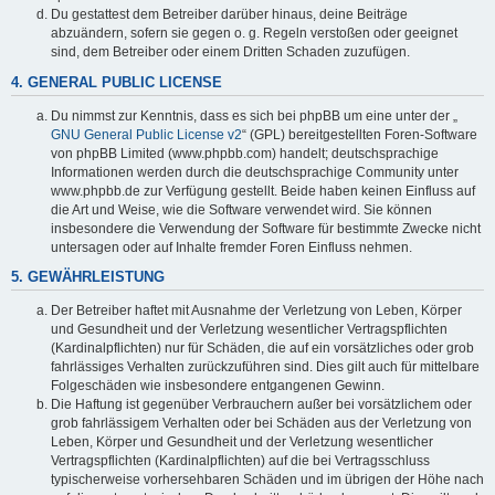
Du gestattest dem Betreiber darüber hinaus, deine Beiträge
abzuändern, sofern sie gegen o. g. Regeln verstoßen oder geeignet
sind, dem Betreiber oder einem Dritten Schaden zuzufügen.
4. GENERAL PUBLIC LICENSE
Du nimmst zur Kenntnis, dass es sich bei phpBB um eine unter der „
GNU General Public License v2
“ (GPL) bereitgestellten Foren-Software
von phpBB Limited (www.phpbb.com) handelt; deutschsprachige
Informationen werden durch die deutschsprachige Community unter
www.phpbb.de zur Verfügung gestellt. Beide haben keinen Einfluss auf
die Art und Weise, wie die Software verwendet wird. Sie können
insbesondere die Verwendung der Software für bestimmte Zwecke nicht
untersagen oder auf Inhalte fremder Foren Einfluss nehmen.
5. GEWÄHRLEISTUNG
Der Betreiber haftet mit Ausnahme der Verletzung von Leben, Körper
und Gesundheit und der Verletzung wesentlicher Vertragspflichten
(Kardinalpflichten) nur für Schäden, die auf ein vorsätzliches oder grob
fahrlässiges Verhalten zurückzuführen sind. Dies gilt auch für mittelbare
Folgeschäden wie insbesondere entgangenen Gewinn.
Die Haftung ist gegenüber Verbrauchern außer bei vorsätzlichem oder
grob fahrlässigem Verhalten oder bei Schäden aus der Verletzung von
Leben, Körper und Gesundheit und der Verletzung wesentlicher
Vertragspflichten (Kardinalpflichten) auf die bei Vertragsschluss
typischerweise vorhersehbaren Schäden und im übrigen der Höhe nach