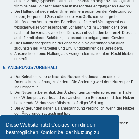
auf die vertragstypischen Durchschnittsschäden begrenzt. Dies gilt auch
für mittelbare Folgeschäden wie insbesondere entgangenen Gewinn.
Die Haftung ist gegenüber Unternehmern außer bei der Verletzung von
Leben, Körper und Gesundheit oder vorsätzlichem oder grob
fahrlässigem Verhalten des Betreibers auf die bei Vertragsschluss
typischerweise vorhersehbaren Schäden und im Übrigen der Höhe
nach auf die vertragstypischen Durchschnittsschäden begrenzt. Dies gilt
auch für mittelbare Schäden, insbesondere entgangenen Gewinn.
Die Haftungsbegrenzung der Absätze a bis c gilt sinngemäß auch
zugunsten der Mitarbeiter und Erfüllungsgehilfen des Betreibers.
Ansprüche für eine Haftung aus zwingendem nationalem Recht bleiben
unberührt.
6. ÄNDERUNGSVORBEHALT
Der Betreiber ist berechtigt, die Nutzungsbedingungen und die
Datenschutzerklärung zu ändern. Die Änderung wird dem Nutzer per E-
Mail mitgeteilt.
Der Nutzer ist berechtigt, den Änderungen zu widersprechen. Im Falle
des Widerspruchs erlischt das zwischen dem Betreiber und dem Nutzer
bestehende Vertragsverhältnis mit sofortiger Wirkung.
Die Änderungen gelten als anerkannt und verbindlich, wenn der Nutzer
den Änderungen zugestimmt hat.
Informationen über den Umgang mit deinen persönlichen Daten
Diese Website nutzt Cookies, um dir den
sind in der Datenschutzerklärung enthalten.
bestmöglichen Komfort bei der Nutzung zu