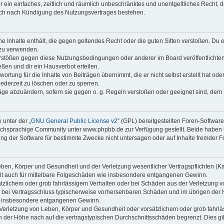
ber ein einfaches, zeitlich und räumlich unbeschränktes und unentgeltliches Recht
auch nach Kündigung des Nutzungsvertrages bestehen.
ine Inhalte enthält, die gegen geltendes Recht oder die guten Sitten verstoßen. Du 
 zu verwenden.
erstößen gegen diese Nutzungsbedingungen oder anderer im Board veröffentlichte
ßen und dir ein Hausverbot erteilen.
ortung für die Inhalte von Beiträgen übernimmt, die er nicht selbst erstellt hat od
jederzeit zu löschen oder zu sperren.
räge abzuändern, sofern sie gegen o. g. Regeln verstoßen oder geeignet sind, dem
 unter der „
GNU General Public License v2
“ (GPL) bereitgestellten Foren-Softwa
chsprachige Community unter www.phpbb.de zur Verfügung gestellt. Beide haben ke
g der Software für bestimmte Zwecke nicht untersagen oder auf Inhalte fremder F
ben, Körper und Gesundheit und der Verletzung wesentlicher Vertragspflichten (Kard
gilt auch für mittelbare Folgeschäden wie insbesondere entgangenen Gewinn.
ätzlichem oder grob fahrlässigem Verhalten oder bei Schäden aus der Verletzung 
 die bei Vertragsschluss typischerweise vorhersehbaren Schäden und im übrigen de
wie insbesondere entgangenen Gewinn.
erletzung von Leben, Körper und Gesundheit oder vorsätzlichem oder grob fahrläs
der Höhe nach auf die vertragstypischen Durchschnittsschäden begrenzt. Dies gi