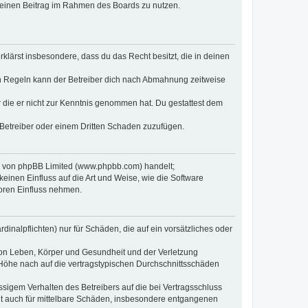
, deinen Beitrag im Rahmen des Boards zu nutzen.
erklärst insbesondere, dass du das Recht besitzt, die in deinen
n Regeln kann der Betreiber dich nach Abmahnung zeitweise
er die er nicht zur Kenntnis genommen hat. Du gestattest dem
 Betreiber oder einem Dritten Schaden zuzufügen.
re von phpBB Limited (www.phpbb.com) handelt;
inen Einfluss auf die Art und Weise, wie die Software
oren Einfluss nehmen.
inalpflichten) nur für Schäden, die auf ein vorsätzliches oder
von Leben, Körper und Gesundheit und der Verletzung
r Höhe nach auf die vertragstypischen Durchschnittsschäden
sigem Verhalten des Betreibers auf die bei Vertragsschluss
lt auch für mittelbare Schäden, insbesondere entgangenen