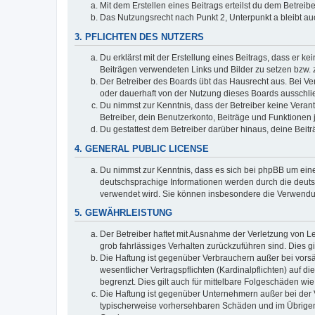
Mit dem Erstellen eines Beitrags erteilst du dem Betrei
Das Nutzungsrecht nach Punkt 2, Unterpunkt a bleibt 
3. PFLICHTEN DES NUTZERS
Du erklärst mit der Erstellung eines Beitrags, dass er ke
Beiträgen verwendeten Links und Bilder zu setzen bzw.
Der Betreiber des Boards übt das Hausrecht aus. Bei V
oder dauerhaft von der Nutzung dieses Boards ausschlie
Du nimmst zur Kenntnis, dass der Betreiber keine Verantw
Betreiber, dein Benutzerkonto, Beiträge und Funktionen 
Du gestattest dem Betreiber darüber hinaus, deine Beit
4. GENERAL PUBLIC LICENSE
Du nimmst zur Kenntnis, dass es sich bei phpBB um eine
deutschsprachige Informationen werden durch die deuts
verwendet wird. Sie können insbesondere die Verwendun
5. GEWÄHRLEISTUNG
Der Betreiber haftet mit Ausnahme der Verletzung von Le
grob fahrlässiges Verhalten zurückzuführen sind. Dies 
Die Haftung ist gegenüber Verbrauchern außer bei vors
wesentlicher Vertragspflichten (Kardinalpflichten) auf
begrenzt. Dies gilt auch für mittelbare Folgeschäden 
Die Haftung ist gegenüber Unternehmern außer bei der V
typischerweise vorhersehbaren Schäden und im Übrigen 