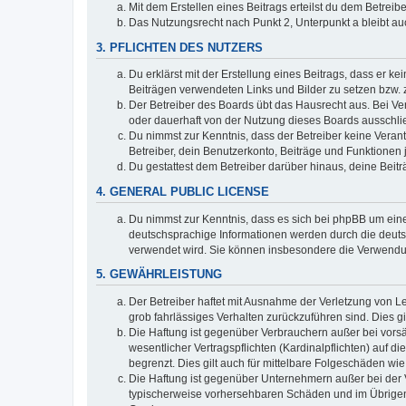
Mit dem Erstellen eines Beitrags erteilst du dem Betrei
Das Nutzungsrecht nach Punkt 2, Unterpunkt a bleibt 
3. PFLICHTEN DES NUTZERS
Du erklärst mit der Erstellung eines Beitrags, dass er ke
Beiträgen verwendeten Links und Bilder zu setzen bzw.
Der Betreiber des Boards übt das Hausrecht aus. Bei V
oder dauerhaft von der Nutzung dieses Boards ausschlie
Du nimmst zur Kenntnis, dass der Betreiber keine Verantw
Betreiber, dein Benutzerkonto, Beiträge und Funktionen 
Du gestattest dem Betreiber darüber hinaus, deine Beit
4. GENERAL PUBLIC LICENSE
Du nimmst zur Kenntnis, dass es sich bei phpBB um eine
deutschsprachige Informationen werden durch die deuts
verwendet wird. Sie können insbesondere die Verwendun
5. GEWÄHRLEISTUNG
Der Betreiber haftet mit Ausnahme der Verletzung von Le
grob fahrlässiges Verhalten zurückzuführen sind. Dies 
Die Haftung ist gegenüber Verbrauchern außer bei vors
wesentlicher Vertragspflichten (Kardinalpflichten) auf
begrenzt. Dies gilt auch für mittelbare Folgeschäden 
Die Haftung ist gegenüber Unternehmern außer bei der V
typischerweise vorhersehbaren Schäden und im Übrigen 