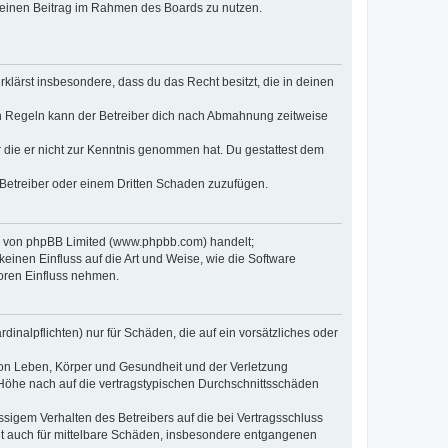
, deinen Beitrag im Rahmen des Boards zu nutzen.
erklärst insbesondere, dass du das Recht besitzt, die in deinen
n Regeln kann der Betreiber dich nach Abmahnung zeitweise
er die er nicht zur Kenntnis genommen hat. Du gestattest dem
 Betreiber oder einem Dritten Schaden zuzufügen.
re von phpBB Limited (www.phpbb.com) handelt;
inen Einfluss auf die Art und Weise, wie die Software
oren Einfluss nehmen.
inalpflichten) nur für Schäden, die auf ein vorsätzliches oder
von Leben, Körper und Gesundheit und der Verletzung
r Höhe nach auf die vertragstypischen Durchschnittsschäden
sigem Verhalten des Betreibers auf die bei Vertragsschluss
lt auch für mittelbare Schäden, insbesondere entgangenen