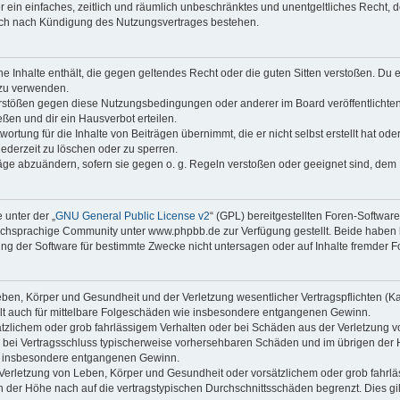
ber ein einfaches, zeitlich und räumlich unbeschränktes und unentgeltliches Recht
auch nach Kündigung des Nutzungsvertrages bestehen.
ine Inhalte enthält, die gegen geltendes Recht oder die guten Sitten verstoßen. Du 
 zu verwenden.
erstößen gegen diese Nutzungsbedingungen oder anderer im Board veröffentlichte
ßen und dir ein Hausverbot erteilen.
ortung für die Inhalte von Beiträgen übernimmt, die er nicht selbst erstellt hat od
jederzeit zu löschen oder zu sperren.
räge abzuändern, sofern sie gegen o. g. Regeln verstoßen oder geeignet sind, dem
 unter der „
GNU General Public License v2
“ (GPL) bereitgestellten Foren-Softwa
chsprachige Community unter www.phpbb.de zur Verfügung gestellt. Beide haben ke
g der Software für bestimmte Zwecke nicht untersagen oder auf Inhalte fremder F
ben, Körper und Gesundheit und der Verletzung wesentlicher Vertragspflichten (Kard
gilt auch für mittelbare Folgeschäden wie insbesondere entgangenen Gewinn.
ätzlichem oder grob fahrlässigem Verhalten oder bei Schäden aus der Verletzung 
 die bei Vertragsschluss typischerweise vorhersehbaren Schäden und im übrigen de
wie insbesondere entgangenen Gewinn.
erletzung von Leben, Körper und Gesundheit oder vorsätzlichem oder grob fahrläs
der Höhe nach auf die vertragstypischen Durchschnittsschäden begrenzt. Dies gi