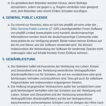
Du gestattest dem Betreiber darüber hinaus, deine Beiträge
abzuändern, sofern sie gegen o. g. Regeln verstoßen oder geeignet
sind, dem Betreiber oder einem Dritten Schaden zuzufügen.
4. GENERAL PUBLIC LICENSE
Du nimmst zur Kenntnis, dass es sich bei phpBB um eine unter der „
GNU General Public License v2
“ (GPL) bereitgestellten Foren-Software
von phpBB Limited (www.phpbb.com) handelt; deutschsprachige
Informationen werden durch die deutschsprachige Community unter
www.phpbb.de zur Verfügung gestellt. Beide haben keinen Einfluss auf
die Art und Weise, wie die Software verwendet wird. Sie können
insbesondere die Verwendung der Software für bestimmte Zwecke nicht
untersagen oder auf Inhalte fremder Foren Einfluss nehmen.
5. GEWÄHRLEISTUNG
Der Betreiber haftet mit Ausnahme der Verletzung von Leben, Körper
und Gesundheit und der Verletzung wesentlicher Vertragspflichten
(Kardinalpflichten) nur für Schäden, die auf ein vorsätzliches oder grob
fahrlässiges Verhalten zurückzuführen sind. Dies gilt auch für mittelbare
Folgeschäden wie insbesondere entgangenen Gewinn.
Die Haftung ist gegenüber Verbrauchern außer bei vorsätzlichem oder
grob fahrlässigem Verhalten oder bei Schäden aus der Verletzung von
Leben, Körper und Gesundheit und der Verletzung wesentlicher
Vertragspflichten (Kardinalpflichten) auf die bei Vertragsschluss
typischerweise vorhersehbaren Schäden und im übrigen der Höhe nach