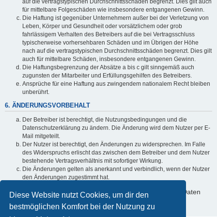
auf die vertragstypischen Durchschnittsschäden begrenzt. Dies gilt auch
für mittelbare Folgeschäden wie insbesondere entgangenen Gewinn.
Die Haftung ist gegenüber Unternehmern außer bei der Verletzung von
Leben, Körper und Gesundheit oder vorsätzlichem oder grob
fahrlässigem Verhalten des Betreibers auf die bei Vertragsschluss
typischerweise vorhersehbaren Schäden und im Übrigen der Höhe
nach auf die vertragstypischen Durchschnittsschäden begrenzt. Dies gilt
auch für mittelbare Schäden, insbesondere entgangenen Gewinn.
Die Haftungsbegrenzung der Absätze a bis c gilt sinngemäß auch
zugunsten der Mitarbeiter und Erfüllungsgehilfen des Betreibers.
Ansprüche für eine Haftung aus zwingendem nationalem Recht bleiben
unberührt.
6. ÄNDERUNGSVORBEHALT
Der Betreiber ist berechtigt, die Nutzungsbedingungen und die
Datenschutzerklärung zu ändern. Die Änderung wird dem Nutzer per E-
Mail mitgeteilt.
Der Nutzer ist berechtigt, den Änderungen zu widersprechen. Im Falle
des Widerspruchs erlischt das zwischen dem Betreiber und dem Nutzer
bestehende Vertragsverhältnis mit sofortiger Wirkung.
Die Änderungen gelten als anerkannt und verbindlich, wenn der Nutzer
den Änderungen zugestimmt hat.
Informationen über den Umgang mit deinen persönlichen Daten
Diese Website nutzt Cookies, um dir den
sind in der Datenschutzerklärung enthalten.
bestmöglichen Komfort bei der Nutzung zu