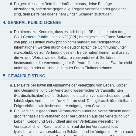
Du gestattest dem Betreiber darüber hinaus, deine Beiträge
abzuändern, sofern sie gegen o. g. Regeln verstoßen oder geeignet
sind, dem Betreiber oder einem Dritten Schaden zuzufügen.
4. GENERAL PUBLIC LICENSE
Du nimmst zur Kenntnis, dass es sich bei phpBB um eine unter der „
GNU General Public License v2
“ (GPL) bereitgestellten Foren-Software
von phpBB Limited (www.phpbb.com) handelt; deutschsprachige
Informationen werden durch die deutschsprachige Community unter
www.phpbb.de zur Verfügung gestellt. Beide haben keinen Einfluss auf
die Art und Weise, wie die Software verwendet wird. Sie können
insbesondere die Verwendung der Software für bestimmte Zwecke nicht
untersagen oder auf Inhalte fremder Foren Einfluss nehmen.
5. GEWÄHRLEISTUNG
Der Betreiber haftet mit Ausnahme der Verletzung von Leben, Körper
und Gesundheit und der Verletzung wesentlicher Vertragspflichten
(Kardinalpflichten) nur für Schäden, die auf ein vorsätzliches oder grob
fahrlässiges Verhalten zurückzuführen sind. Dies gilt auch für mittelbare
Folgeschäden wie insbesondere entgangenen Gewinn.
Die Haftung ist gegenüber Verbrauchern außer bei vorsätzlichem oder
grob fahrlässigem Verhalten oder bei Schäden aus der Verletzung von
Leben, Körper und Gesundheit und der Verletzung wesentlicher
Vertragspflichten (Kardinalpflichten) auf die bei Vertragsschluss
typischerweise vorhersehbaren Schäden und im übrigen der Höhe nach