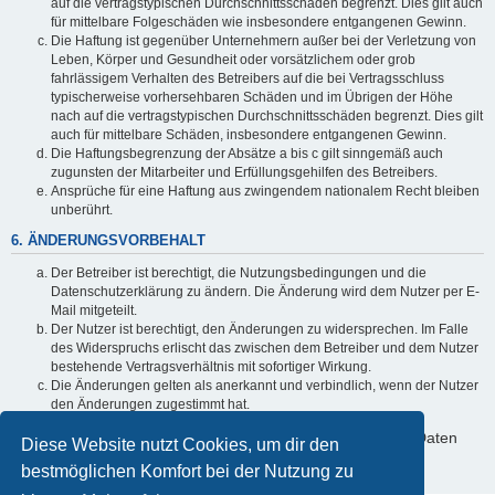
auf die vertragstypischen Durchschnittsschäden begrenzt. Dies gilt auch
für mittelbare Folgeschäden wie insbesondere entgangenen Gewinn.
Die Haftung ist gegenüber Unternehmern außer bei der Verletzung von
Leben, Körper und Gesundheit oder vorsätzlichem oder grob
fahrlässigem Verhalten des Betreibers auf die bei Vertragsschluss
typischerweise vorhersehbaren Schäden und im Übrigen der Höhe
nach auf die vertragstypischen Durchschnittsschäden begrenzt. Dies gilt
auch für mittelbare Schäden, insbesondere entgangenen Gewinn.
Die Haftungsbegrenzung der Absätze a bis c gilt sinngemäß auch
zugunsten der Mitarbeiter und Erfüllungsgehilfen des Betreibers.
Ansprüche für eine Haftung aus zwingendem nationalem Recht bleiben
unberührt.
6. ÄNDERUNGSVORBEHALT
Der Betreiber ist berechtigt, die Nutzungsbedingungen und die
Datenschutzerklärung zu ändern. Die Änderung wird dem Nutzer per E-
Mail mitgeteilt.
Der Nutzer ist berechtigt, den Änderungen zu widersprechen. Im Falle
des Widerspruchs erlischt das zwischen dem Betreiber und dem Nutzer
bestehende Vertragsverhältnis mit sofortiger Wirkung.
Die Änderungen gelten als anerkannt und verbindlich, wenn der Nutzer
den Änderungen zugestimmt hat.
Informationen über den Umgang mit deinen persönlichen Daten
Diese Website nutzt Cookies, um dir den
sind in der Datenschutzerklärung enthalten.
bestmöglichen Komfort bei der Nutzung zu