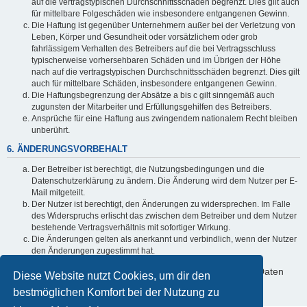
auf die vertragstypischen Durchschnittsschäden begrenzt. Dies gilt auch
für mittelbare Folgeschäden wie insbesondere entgangenen Gewinn.
Die Haftung ist gegenüber Unternehmern außer bei der Verletzung von
Leben, Körper und Gesundheit oder vorsätzlichem oder grob
fahrlässigem Verhalten des Betreibers auf die bei Vertragsschluss
typischerweise vorhersehbaren Schäden und im Übrigen der Höhe
nach auf die vertragstypischen Durchschnittsschäden begrenzt. Dies gilt
auch für mittelbare Schäden, insbesondere entgangenen Gewinn.
Die Haftungsbegrenzung der Absätze a bis c gilt sinngemäß auch
zugunsten der Mitarbeiter und Erfüllungsgehilfen des Betreibers.
Ansprüche für eine Haftung aus zwingendem nationalem Recht bleiben
unberührt.
6. ÄNDERUNGSVORBEHALT
Der Betreiber ist berechtigt, die Nutzungsbedingungen und die
Datenschutzerklärung zu ändern. Die Änderung wird dem Nutzer per E-
Mail mitgeteilt.
Der Nutzer ist berechtigt, den Änderungen zu widersprechen. Im Falle
des Widerspruchs erlischt das zwischen dem Betreiber und dem Nutzer
bestehende Vertragsverhältnis mit sofortiger Wirkung.
Die Änderungen gelten als anerkannt und verbindlich, wenn der Nutzer
den Änderungen zugestimmt hat.
Informationen über den Umgang mit deinen persönlichen Daten
Diese Website nutzt Cookies, um dir den
sind in der Datenschutzerklärung enthalten.
bestmöglichen Komfort bei der Nutzung zu