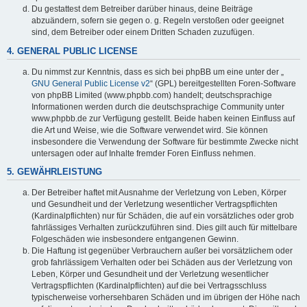
Du gestattest dem Betreiber darüber hinaus, deine Beiträge
abzuändern, sofern sie gegen o. g. Regeln verstoßen oder geeignet
sind, dem Betreiber oder einem Dritten Schaden zuzufügen.
4. GENERAL PUBLIC LICENSE
Du nimmst zur Kenntnis, dass es sich bei phpBB um eine unter der „
GNU General Public License v2
“ (GPL) bereitgestellten Foren-Software
von phpBB Limited (www.phpbb.com) handelt; deutschsprachige
Informationen werden durch die deutschsprachige Community unter
www.phpbb.de zur Verfügung gestellt. Beide haben keinen Einfluss auf
die Art und Weise, wie die Software verwendet wird. Sie können
insbesondere die Verwendung der Software für bestimmte Zwecke nicht
untersagen oder auf Inhalte fremder Foren Einfluss nehmen.
5. GEWÄHRLEISTUNG
Der Betreiber haftet mit Ausnahme der Verletzung von Leben, Körper
und Gesundheit und der Verletzung wesentlicher Vertragspflichten
(Kardinalpflichten) nur für Schäden, die auf ein vorsätzliches oder grob
fahrlässiges Verhalten zurückzuführen sind. Dies gilt auch für mittelbare
Folgeschäden wie insbesondere entgangenen Gewinn.
Die Haftung ist gegenüber Verbrauchern außer bei vorsätzlichem oder
grob fahrlässigem Verhalten oder bei Schäden aus der Verletzung von
Leben, Körper und Gesundheit und der Verletzung wesentlicher
Vertragspflichten (Kardinalpflichten) auf die bei Vertragsschluss
typischerweise vorhersehbaren Schäden und im übrigen der Höhe nach