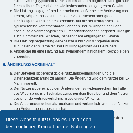
auf die vertragstypischen Durchschnittsschäden begrenzt. Dies gilt auch
für mittelbare Folgeschäden wie insbesondere entgangenen Gewinn.
Die Haftung ist gegenüber Unternehmern außer bei der Verletzung von
Leben, Körper und Gesundheit oder vorsätzlichem oder grob
fahrlässigem Verhalten des Betreibers auf die bei Vertragsschluss
typischerweise vorhersehbaren Schäden und im Übrigen der Höhe
nach auf die vertragstypischen Durchschnittsschäden begrenzt. Dies gilt
auch für mittelbare Schäden, insbesondere entgangenen Gewinn.
Die Haftungsbegrenzung der Absätze a bis c gilt sinngemäß auch
zugunsten der Mitarbeiter und Erfüllungsgehilfen des Betreibers.
Ansprüche für eine Haftung aus zwingendem nationalem Recht bleiben
unberührt.
6. ÄNDERUNGSVORBEHALT
Der Betreiber ist berechtigt, die Nutzungsbedingungen und die
Datenschutzerklärung zu ändern. Die Änderung wird dem Nutzer per E-
Mail mitgeteilt.
Der Nutzer ist berechtigt, den Änderungen zu widersprechen. Im Falle
des Widerspruchs erlischt das zwischen dem Betreiber und dem Nutzer
bestehende Vertragsverhältnis mit sofortiger Wirkung.
Die Änderungen gelten als anerkannt und verbindlich, wenn der Nutzer
den Änderungen zugestimmt hat.
Informationen über den Umgang mit deinen persönlichen Daten
Diese Website nutzt Cookies, um dir den
sind in der Datenschutzerklärung enthalten.
bestmöglichen Komfort bei der Nutzung zu