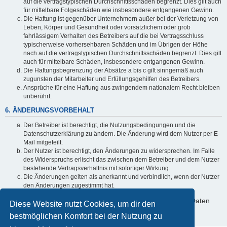
auf die vertragstypischen Durchschnittsschäden begrenzt. Dies gilt auch
für mittelbare Folgeschäden wie insbesondere entgangenen Gewinn.
Die Haftung ist gegenüber Unternehmern außer bei der Verletzung von
Leben, Körper und Gesundheit oder vorsätzlichem oder grob
fahrlässigem Verhalten des Betreibers auf die bei Vertragsschluss
typischerweise vorhersehbaren Schäden und im Übrigen der Höhe
nach auf die vertragstypischen Durchschnittsschäden begrenzt. Dies gilt
auch für mittelbare Schäden, insbesondere entgangenen Gewinn.
Die Haftungsbegrenzung der Absätze a bis c gilt sinngemäß auch
zugunsten der Mitarbeiter und Erfüllungsgehilfen des Betreibers.
Ansprüche für eine Haftung aus zwingendem nationalem Recht bleiben
unberührt.
6. ÄNDERUNGSVORBEHALT
Der Betreiber ist berechtigt, die Nutzungsbedingungen und die
Datenschutzerklärung zu ändern. Die Änderung wird dem Nutzer per E-
Mail mitgeteilt.
Der Nutzer ist berechtigt, den Änderungen zu widersprechen. Im Falle
des Widerspruchs erlischt das zwischen dem Betreiber und dem Nutzer
bestehende Vertragsverhältnis mit sofortiger Wirkung.
Die Änderungen gelten als anerkannt und verbindlich, wenn der Nutzer
den Änderungen zugestimmt hat.
Informationen über den Umgang mit deinen persönlichen Daten
Diese Website nutzt Cookies, um dir den
sind in der Datenschutzerklärung enthalten.
bestmöglichen Komfort bei der Nutzung zu