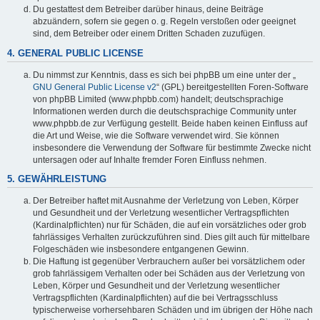
Du gestattest dem Betreiber darüber hinaus, deine Beiträge
abzuändern, sofern sie gegen o. g. Regeln verstoßen oder geeignet
sind, dem Betreiber oder einem Dritten Schaden zuzufügen.
4. GENERAL PUBLIC LICENSE
Du nimmst zur Kenntnis, dass es sich bei phpBB um eine unter der „
GNU General Public License v2
“ (GPL) bereitgestellten Foren-Software
von phpBB Limited (www.phpbb.com) handelt; deutschsprachige
Informationen werden durch die deutschsprachige Community unter
www.phpbb.de zur Verfügung gestellt. Beide haben keinen Einfluss auf
die Art und Weise, wie die Software verwendet wird. Sie können
insbesondere die Verwendung der Software für bestimmte Zwecke nicht
untersagen oder auf Inhalte fremder Foren Einfluss nehmen.
5. GEWÄHRLEISTUNG
Der Betreiber haftet mit Ausnahme der Verletzung von Leben, Körper
und Gesundheit und der Verletzung wesentlicher Vertragspflichten
(Kardinalpflichten) nur für Schäden, die auf ein vorsätzliches oder grob
fahrlässiges Verhalten zurückzuführen sind. Dies gilt auch für mittelbare
Folgeschäden wie insbesondere entgangenen Gewinn.
Die Haftung ist gegenüber Verbrauchern außer bei vorsätzlichem oder
grob fahrlässigem Verhalten oder bei Schäden aus der Verletzung von
Leben, Körper und Gesundheit und der Verletzung wesentlicher
Vertragspflichten (Kardinalpflichten) auf die bei Vertragsschluss
typischerweise vorhersehbaren Schäden und im übrigen der Höhe nach