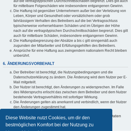
auf die vertragstypischen Durchschnittsschäden begrenzt. Dies gilt auch
für mittelbare Folgeschäden wie insbesondere entgangenen Gewinn.
Die Haftung ist gegenüber Unternehmern außer bei der Verletzung von
Leben, Körper und Gesundheit oder vorsätzlichem oder grob
fahrlässigem Verhalten des Betreibers auf die bei Vertragsschluss
typischerweise vorhersehbaren Schäden und im Übrigen der Höhe
nach auf die vertragstypischen Durchschnittsschäden begrenzt. Dies gilt
auch für mittelbare Schäden, insbesondere entgangenen Gewinn.
Die Haftungsbegrenzung der Absätze a bis c gilt sinngemäß auch
zugunsten der Mitarbeiter und Erfüllungsgehilfen des Betreibers.
Ansprüche für eine Haftung aus zwingendem nationalem Recht bleiben
unberührt.
6. ÄNDERUNGSVORBEHALT
Der Betreiber ist berechtigt, die Nutzungsbedingungen und die
Datenschutzerklärung zu ändern. Die Änderung wird dem Nutzer per E-
Mail mitgeteilt.
Der Nutzer ist berechtigt, den Änderungen zu widersprechen. Im Falle
des Widerspruchs erlischt das zwischen dem Betreiber und dem Nutzer
bestehende Vertragsverhältnis mit sofortiger Wirkung.
Die Änderungen gelten als anerkannt und verbindlich, wenn der Nutzer
den Änderungen zugestimmt hat.
Informationen über den Umgang mit deinen persönlichen Daten
Diese Website nutzt Cookies, um dir den
sind in der Datenschutzerklärung enthalten.
bestmöglichen Komfort bei der Nutzung zu