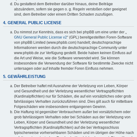
Du gestattest dem Betreiber darüber hinaus, deine Beiträge
abzuändern, sofern sie gegen o. g. Regeln verstoßen oder geeignet
sind, dem Betreiber oder einem Dritten Schaden zuzufügen.
4. GENERAL PUBLIC LICENSE
Du nimmst zur Kenntnis, dass es sich bei phpBB um eine unter der „
GNU General Public License v2
“ (GPL) bereitgestellten Foren-Software
von phpBB Limited (www.phpbb.com) handelt; deutschsprachige
Informationen werden durch die deutschsprachige Community unter
www.phpbb.de zur Verfügung gestellt. Beide haben keinen Einfluss auf
die Art und Weise, wie die Software verwendet wird. Sie können
insbesondere die Verwendung der Software für bestimmte Zwecke nicht
untersagen oder auf Inhalte fremder Foren Einfluss nehmen.
5. GEWÄHRLEISTUNG
Der Betreiber haftet mit Ausnahme der Verletzung von Leben, Körper
und Gesundheit und der Verletzung wesentlicher Vertragspflichten
(Kardinalpflichten) nur für Schäden, die auf ein vorsätzliches oder grob
fahrlässiges Verhalten zurückzuführen sind. Dies gilt auch für mittelbare
Folgeschäden wie insbesondere entgangenen Gewinn.
Die Haftung ist gegenüber Verbrauchern außer bei vorsätzlichem oder
grob fahrlässigem Verhalten oder bei Schäden aus der Verletzung von
Leben, Körper und Gesundheit und der Verletzung wesentlicher
Vertragspflichten (Kardinalpflichten) auf die bei Vertragsschluss
typischerweise vorhersehbaren Schäden und im übrigen der Höhe nach