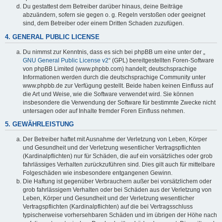
Du gestattest dem Betreiber darüber hinaus, deine Beiträge
abzuändern, sofern sie gegen o. g. Regeln verstoßen oder geeignet
sind, dem Betreiber oder einem Dritten Schaden zuzufügen.
4. GENERAL PUBLIC LICENSE
Du nimmst zur Kenntnis, dass es sich bei phpBB um eine unter der „
GNU General Public License v2
“ (GPL) bereitgestellten Foren-Software
von phpBB Limited (www.phpbb.com) handelt; deutschsprachige
Informationen werden durch die deutschsprachige Community unter
www.phpbb.de zur Verfügung gestellt. Beide haben keinen Einfluss auf
die Art und Weise, wie die Software verwendet wird. Sie können
insbesondere die Verwendung der Software für bestimmte Zwecke nicht
untersagen oder auf Inhalte fremder Foren Einfluss nehmen.
5. GEWÄHRLEISTUNG
Der Betreiber haftet mit Ausnahme der Verletzung von Leben, Körper
und Gesundheit und der Verletzung wesentlicher Vertragspflichten
(Kardinalpflichten) nur für Schäden, die auf ein vorsätzliches oder grob
fahrlässiges Verhalten zurückzuführen sind. Dies gilt auch für mittelbare
Folgeschäden wie insbesondere entgangenen Gewinn.
Die Haftung ist gegenüber Verbrauchern außer bei vorsätzlichem oder
grob fahrlässigem Verhalten oder bei Schäden aus der Verletzung von
Leben, Körper und Gesundheit und der Verletzung wesentlicher
Vertragspflichten (Kardinalpflichten) auf die bei Vertragsschluss
typischerweise vorhersehbaren Schäden und im übrigen der Höhe nach