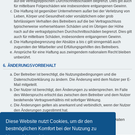
auf die vertragstypischen Durchschnittsschäden begrenzt. Dies gilt auch
für mittelbare Folgeschäden wie insbesondere entgangenen Gewinn.
Die Haftung ist gegenüber Unternehmern außer bei der Verletzung von
Leben, Körper und Gesundheit oder vorsätzlichem oder grob
fahrlässigem Verhalten des Betreibers auf die bei Vertragsschluss
typischerweise vorhersehbaren Schäden und im Übrigen der Höhe
nach auf die vertragstypischen Durchschnittsschäden begrenzt. Dies gilt
auch für mittelbare Schäden, insbesondere entgangenen Gewinn.
Die Haftungsbegrenzung der Absätze a bis c gilt sinngemäß auch
zugunsten der Mitarbeiter und Erfüllungsgehilfen des Betreibers.
Ansprüche für eine Haftung aus zwingendem nationalem Recht bleiben
unberührt.
6. ÄNDERUNGSVORBEHALT
Der Betreiber ist berechtigt, die Nutzungsbedingungen und die
Datenschutzerklärung zu ändern. Die Änderung wird dem Nutzer per E-
Mail mitgeteilt.
Der Nutzer ist berechtigt, den Änderungen zu widersprechen. Im Falle
des Widerspruchs erlischt das zwischen dem Betreiber und dem Nutzer
bestehende Vertragsverhältnis mit sofortiger Wirkung.
Die Änderungen gelten als anerkannt und verbindlich, wenn der Nutzer
den Änderungen zugestimmt hat.
Informationen über den Umgang mit deinen persönlichen Daten
Diese Website nutzt Cookies, um dir den
sind in der Datenschutzerklärung enthalten.
bestmöglichen Komfort bei der Nutzung zu