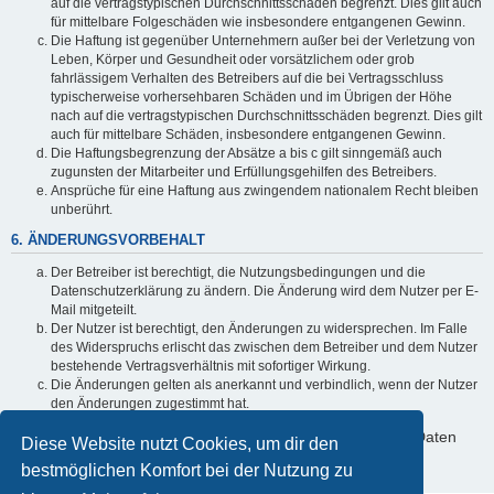
auf die vertragstypischen Durchschnittsschäden begrenzt. Dies gilt auch
für mittelbare Folgeschäden wie insbesondere entgangenen Gewinn.
Die Haftung ist gegenüber Unternehmern außer bei der Verletzung von
Leben, Körper und Gesundheit oder vorsätzlichem oder grob
fahrlässigem Verhalten des Betreibers auf die bei Vertragsschluss
typischerweise vorhersehbaren Schäden und im Übrigen der Höhe
nach auf die vertragstypischen Durchschnittsschäden begrenzt. Dies gilt
auch für mittelbare Schäden, insbesondere entgangenen Gewinn.
Die Haftungsbegrenzung der Absätze a bis c gilt sinngemäß auch
zugunsten der Mitarbeiter und Erfüllungsgehilfen des Betreibers.
Ansprüche für eine Haftung aus zwingendem nationalem Recht bleiben
unberührt.
6. ÄNDERUNGSVORBEHALT
Der Betreiber ist berechtigt, die Nutzungsbedingungen und die
Datenschutzerklärung zu ändern. Die Änderung wird dem Nutzer per E-
Mail mitgeteilt.
Der Nutzer ist berechtigt, den Änderungen zu widersprechen. Im Falle
des Widerspruchs erlischt das zwischen dem Betreiber und dem Nutzer
bestehende Vertragsverhältnis mit sofortiger Wirkung.
Die Änderungen gelten als anerkannt und verbindlich, wenn der Nutzer
den Änderungen zugestimmt hat.
Informationen über den Umgang mit deinen persönlichen Daten
Diese Website nutzt Cookies, um dir den
sind in der Datenschutzerklärung enthalten.
bestmöglichen Komfort bei der Nutzung zu