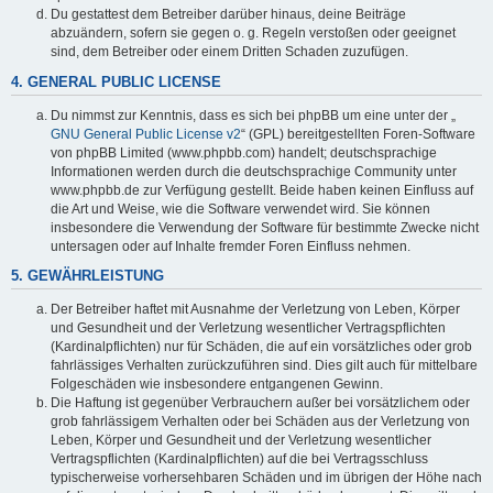
Du gestattest dem Betreiber darüber hinaus, deine Beiträge
abzuändern, sofern sie gegen o. g. Regeln verstoßen oder geeignet
sind, dem Betreiber oder einem Dritten Schaden zuzufügen.
4. GENERAL PUBLIC LICENSE
Du nimmst zur Kenntnis, dass es sich bei phpBB um eine unter der „
GNU General Public License v2
“ (GPL) bereitgestellten Foren-Software
von phpBB Limited (www.phpbb.com) handelt; deutschsprachige
Informationen werden durch die deutschsprachige Community unter
www.phpbb.de zur Verfügung gestellt. Beide haben keinen Einfluss auf
die Art und Weise, wie die Software verwendet wird. Sie können
insbesondere die Verwendung der Software für bestimmte Zwecke nicht
untersagen oder auf Inhalte fremder Foren Einfluss nehmen.
5. GEWÄHRLEISTUNG
Der Betreiber haftet mit Ausnahme der Verletzung von Leben, Körper
und Gesundheit und der Verletzung wesentlicher Vertragspflichten
(Kardinalpflichten) nur für Schäden, die auf ein vorsätzliches oder grob
fahrlässiges Verhalten zurückzuführen sind. Dies gilt auch für mittelbare
Folgeschäden wie insbesondere entgangenen Gewinn.
Die Haftung ist gegenüber Verbrauchern außer bei vorsätzlichem oder
grob fahrlässigem Verhalten oder bei Schäden aus der Verletzung von
Leben, Körper und Gesundheit und der Verletzung wesentlicher
Vertragspflichten (Kardinalpflichten) auf die bei Vertragsschluss
typischerweise vorhersehbaren Schäden und im übrigen der Höhe nach