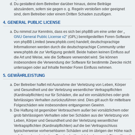
Du gestattest dem Betreiber darüber hinaus, deine Beiträge
abzuändern, sofern sie gegen o. g. Regeln verstoßen oder geeignet
sind, dem Betreiber oder einem Dritten Schaden zuzufügen.
4. GENERAL PUBLIC LICENSE
Du nimmst zur Kenntnis, dass es sich bei phpBB um eine unter der „
GNU General Public License v2
“ (GPL) bereitgestellten Foren-Software
von phpBB Limited (www.phpbb.com) handelt; deutschsprachige
Informationen werden durch die deutschsprachige Community unter
www.phpbb.de zur Verfügung gestellt. Beide haben keinen Einfluss auf
die Art und Weise, wie die Software verwendet wird. Sie können
insbesondere die Verwendung der Software für bestimmte Zwecke nicht
untersagen oder auf Inhalte fremder Foren Einfluss nehmen.
5. GEWÄHRLEISTUNG
Der Betreiber haftet mit Ausnahme der Verletzung von Leben, Körper
und Gesundheit und der Verletzung wesentlicher Vertragspflichten
(Kardinalpflichten) nur für Schäden, die auf ein vorsätzliches oder grob
fahrlässiges Verhalten zurückzuführen sind. Dies gilt auch für mittelbare
Folgeschäden wie insbesondere entgangenen Gewinn.
Die Haftung ist gegenüber Verbrauchern außer bei vorsätzlichem oder
grob fahrlässigem Verhalten oder bei Schäden aus der Verletzung von
Leben, Körper und Gesundheit und der Verletzung wesentlicher
Vertragspflichten (Kardinalpflichten) auf die bei Vertragsschluss
typischerweise vorhersehbaren Schäden und im übrigen der Höhe nach