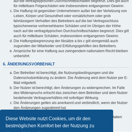
auf die vertragstypischen Durchschnittsschäden begrenzt. Dies gilt auch
für mittelbare Folgeschäden wie insbesondere entgangenen Gewinn.
Die Haftung ist gegenüber Unternehmern außer bei der Verletzung von
Leben, Körper und Gesundheit oder vorsätzlichem oder grob
fahrlässigem Verhalten des Betreibers auf die bei Vertragsschluss
typischerweise vorhersehbaren Schäden und im Übrigen der Höhe
nach auf die vertragstypischen Durchschnittsschäden begrenzt. Dies gilt
auch für mittelbare Schäden, insbesondere entgangenen Gewinn.
Die Haftungsbegrenzung der Absätze a bis c gilt sinngemäß auch
zugunsten der Mitarbeiter und Erfüllungsgehilfen des Betreibers.
Ansprüche für eine Haftung aus zwingendem nationalem Recht bleiben
unberührt.
6. ÄNDERUNGSVORBEHALT
Der Betreiber ist berechtigt, die Nutzungsbedingungen und die
Datenschutzerklärung zu ändern. Die Änderung wird dem Nutzer per E-
Mail mitgeteilt.
Der Nutzer ist berechtigt, den Änderungen zu widersprechen. Im Falle
des Widerspruchs erlischt das zwischen dem Betreiber und dem Nutzer
bestehende Vertragsverhältnis mit sofortiger Wirkung.
Die Änderungen gelten als anerkannt und verbindlich, wenn der Nutzer
den Änderungen zugestimmt hat.
Informationen über den Umgang mit deinen persönlichen Daten
Diese Website nutzt Cookies, um dir den
sind in der Datenschutzerklärung enthalten.
bestmöglichen Komfort bei der Nutzung zu