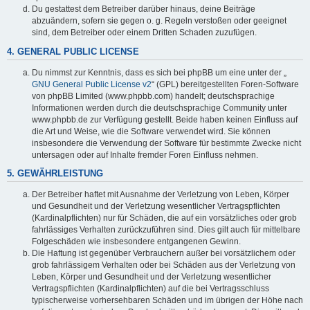
Du gestattest dem Betreiber darüber hinaus, deine Beiträge
abzuändern, sofern sie gegen o. g. Regeln verstoßen oder geeignet
sind, dem Betreiber oder einem Dritten Schaden zuzufügen.
4. GENERAL PUBLIC LICENSE
Du nimmst zur Kenntnis, dass es sich bei phpBB um eine unter der „
GNU General Public License v2
“ (GPL) bereitgestellten Foren-Software
von phpBB Limited (www.phpbb.com) handelt; deutschsprachige
Informationen werden durch die deutschsprachige Community unter
www.phpbb.de zur Verfügung gestellt. Beide haben keinen Einfluss auf
die Art und Weise, wie die Software verwendet wird. Sie können
insbesondere die Verwendung der Software für bestimmte Zwecke nicht
untersagen oder auf Inhalte fremder Foren Einfluss nehmen.
5. GEWÄHRLEISTUNG
Der Betreiber haftet mit Ausnahme der Verletzung von Leben, Körper
und Gesundheit und der Verletzung wesentlicher Vertragspflichten
(Kardinalpflichten) nur für Schäden, die auf ein vorsätzliches oder grob
fahrlässiges Verhalten zurückzuführen sind. Dies gilt auch für mittelbare
Folgeschäden wie insbesondere entgangenen Gewinn.
Die Haftung ist gegenüber Verbrauchern außer bei vorsätzlichem oder
grob fahrlässigem Verhalten oder bei Schäden aus der Verletzung von
Leben, Körper und Gesundheit und der Verletzung wesentlicher
Vertragspflichten (Kardinalpflichten) auf die bei Vertragsschluss
typischerweise vorhersehbaren Schäden und im übrigen der Höhe nach