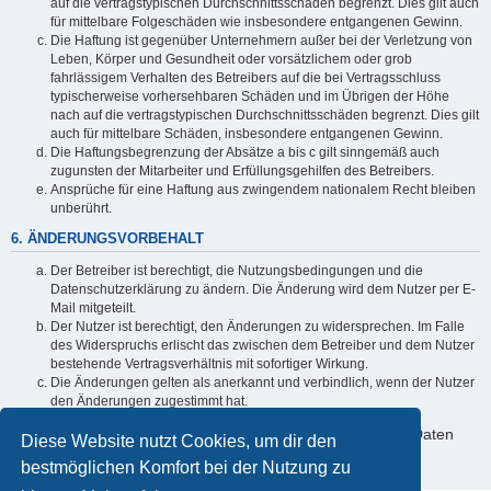
auf die vertragstypischen Durchschnittsschäden begrenzt. Dies gilt auch
für mittelbare Folgeschäden wie insbesondere entgangenen Gewinn.
Die Haftung ist gegenüber Unternehmern außer bei der Verletzung von
Leben, Körper und Gesundheit oder vorsätzlichem oder grob
fahrlässigem Verhalten des Betreibers auf die bei Vertragsschluss
typischerweise vorhersehbaren Schäden und im Übrigen der Höhe
nach auf die vertragstypischen Durchschnittsschäden begrenzt. Dies gilt
auch für mittelbare Schäden, insbesondere entgangenen Gewinn.
Die Haftungsbegrenzung der Absätze a bis c gilt sinngemäß auch
zugunsten der Mitarbeiter und Erfüllungsgehilfen des Betreibers.
Ansprüche für eine Haftung aus zwingendem nationalem Recht bleiben
unberührt.
6. ÄNDERUNGSVORBEHALT
Der Betreiber ist berechtigt, die Nutzungsbedingungen und die
Datenschutzerklärung zu ändern. Die Änderung wird dem Nutzer per E-
Mail mitgeteilt.
Der Nutzer ist berechtigt, den Änderungen zu widersprechen. Im Falle
des Widerspruchs erlischt das zwischen dem Betreiber und dem Nutzer
bestehende Vertragsverhältnis mit sofortiger Wirkung.
Die Änderungen gelten als anerkannt und verbindlich, wenn der Nutzer
den Änderungen zugestimmt hat.
Informationen über den Umgang mit deinen persönlichen Daten
Diese Website nutzt Cookies, um dir den
sind in der Datenschutzerklärung enthalten.
bestmöglichen Komfort bei der Nutzung zu