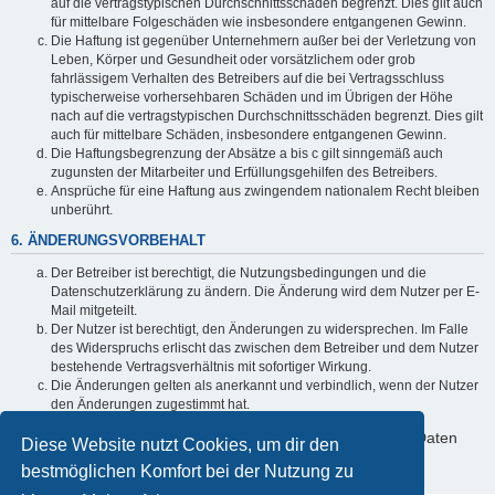
auf die vertragstypischen Durchschnittsschäden begrenzt. Dies gilt auch
für mittelbare Folgeschäden wie insbesondere entgangenen Gewinn.
Die Haftung ist gegenüber Unternehmern außer bei der Verletzung von
Leben, Körper und Gesundheit oder vorsätzlichem oder grob
fahrlässigem Verhalten des Betreibers auf die bei Vertragsschluss
typischerweise vorhersehbaren Schäden und im Übrigen der Höhe
nach auf die vertragstypischen Durchschnittsschäden begrenzt. Dies gilt
auch für mittelbare Schäden, insbesondere entgangenen Gewinn.
Die Haftungsbegrenzung der Absätze a bis c gilt sinngemäß auch
zugunsten der Mitarbeiter und Erfüllungsgehilfen des Betreibers.
Ansprüche für eine Haftung aus zwingendem nationalem Recht bleiben
unberührt.
6. ÄNDERUNGSVORBEHALT
Der Betreiber ist berechtigt, die Nutzungsbedingungen und die
Datenschutzerklärung zu ändern. Die Änderung wird dem Nutzer per E-
Mail mitgeteilt.
Der Nutzer ist berechtigt, den Änderungen zu widersprechen. Im Falle
des Widerspruchs erlischt das zwischen dem Betreiber und dem Nutzer
bestehende Vertragsverhältnis mit sofortiger Wirkung.
Die Änderungen gelten als anerkannt und verbindlich, wenn der Nutzer
den Änderungen zugestimmt hat.
Informationen über den Umgang mit deinen persönlichen Daten
Diese Website nutzt Cookies, um dir den
sind in der Datenschutzerklärung enthalten.
bestmöglichen Komfort bei der Nutzung zu