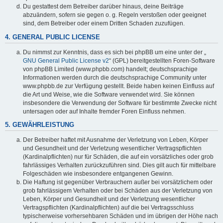
Du gestattest dem Betreiber darüber hinaus, deine Beiträge
abzuändern, sofern sie gegen o. g. Regeln verstoßen oder geeignet
sind, dem Betreiber oder einem Dritten Schaden zuzufügen.
4. GENERAL PUBLIC LICENSE
Du nimmst zur Kenntnis, dass es sich bei phpBB um eine unter der „
GNU General Public License v2
“ (GPL) bereitgestellten Foren-Software
von phpBB Limited (www.phpbb.com) handelt; deutschsprachige
Informationen werden durch die deutschsprachige Community unter
www.phpbb.de zur Verfügung gestellt. Beide haben keinen Einfluss auf
die Art und Weise, wie die Software verwendet wird. Sie können
insbesondere die Verwendung der Software für bestimmte Zwecke nicht
untersagen oder auf Inhalte fremder Foren Einfluss nehmen.
5. GEWÄHRLEISTUNG
Der Betreiber haftet mit Ausnahme der Verletzung von Leben, Körper
und Gesundheit und der Verletzung wesentlicher Vertragspflichten
(Kardinalpflichten) nur für Schäden, die auf ein vorsätzliches oder grob
fahrlässiges Verhalten zurückzuführen sind. Dies gilt auch für mittelbare
Folgeschäden wie insbesondere entgangenen Gewinn.
Die Haftung ist gegenüber Verbrauchern außer bei vorsätzlichem oder
grob fahrlässigem Verhalten oder bei Schäden aus der Verletzung von
Leben, Körper und Gesundheit und der Verletzung wesentlicher
Vertragspflichten (Kardinalpflichten) auf die bei Vertragsschluss
typischerweise vorhersehbaren Schäden und im übrigen der Höhe nach