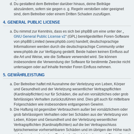
Du gestattest dem Betreiber darüber hinaus, deine Beiträge
abzuändern, sofern sie gegen o. g. Regeln verstoßen oder geeignet
sind, dem Betreiber oder einem Dritten Schaden zuzufügen.
4. GENERAL PUBLIC LICENSE
Du nimmst zur Kenntnis, dass es sich bei phpBB um eine unter der „
GNU General Public License v2
“ (GPL) bereitgestellten Foren-Software
von phpBB Limited (www.phpbb.com) handelt; deutschsprachige
Informationen werden durch die deutschsprachige Community unter
www.phpbb.de zur Verfügung gestellt. Beide haben keinen Einfluss auf
die Art und Weise, wie die Software verwendet wird. Sie können
insbesondere die Verwendung der Software für bestimmte Zwecke nicht
untersagen oder auf Inhalte fremder Foren Einfluss nehmen.
5. GEWÄHRLEISTUNG
Der Betreiber haftet mit Ausnahme der Verletzung von Leben, Körper
und Gesundheit und der Verletzung wesentlicher Vertragspflichten
(Kardinalpflichten) nur für Schäden, die auf ein vorsätzliches oder grob
fahrlässiges Verhalten zurückzuführen sind. Dies gilt auch für mittelbare
Folgeschäden wie insbesondere entgangenen Gewinn.
Die Haftung ist gegenüber Verbrauchern außer bei vorsätzlichem oder
grob fahrlässigem Verhalten oder bei Schäden aus der Verletzung von
Leben, Körper und Gesundheit und der Verletzung wesentlicher
Vertragspflichten (Kardinalpflichten) auf die bei Vertragsschluss
typischerweise vorhersehbaren Schäden und im übrigen der Höhe nach