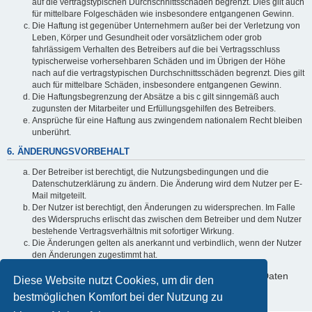
auf die vertragstypischen Durchschnittsschäden begrenzt. Dies gilt auch
für mittelbare Folgeschäden wie insbesondere entgangenen Gewinn.
Die Haftung ist gegenüber Unternehmern außer bei der Verletzung von
Leben, Körper und Gesundheit oder vorsätzlichem oder grob
fahrlässigem Verhalten des Betreibers auf die bei Vertragsschluss
typischerweise vorhersehbaren Schäden und im Übrigen der Höhe
nach auf die vertragstypischen Durchschnittsschäden begrenzt. Dies gilt
auch für mittelbare Schäden, insbesondere entgangenen Gewinn.
Die Haftungsbegrenzung der Absätze a bis c gilt sinngemäß auch
zugunsten der Mitarbeiter und Erfüllungsgehilfen des Betreibers.
Ansprüche für eine Haftung aus zwingendem nationalem Recht bleiben
unberührt.
6. ÄNDERUNGSVORBEHALT
Der Betreiber ist berechtigt, die Nutzungsbedingungen und die
Datenschutzerklärung zu ändern. Die Änderung wird dem Nutzer per E-
Mail mitgeteilt.
Der Nutzer ist berechtigt, den Änderungen zu widersprechen. Im Falle
des Widerspruchs erlischt das zwischen dem Betreiber und dem Nutzer
bestehende Vertragsverhältnis mit sofortiger Wirkung.
Die Änderungen gelten als anerkannt und verbindlich, wenn der Nutzer
den Änderungen zugestimmt hat.
Informationen über den Umgang mit deinen persönlichen Daten
Diese Website nutzt Cookies, um dir den
sind in der Datenschutzerklärung enthalten.
bestmöglichen Komfort bei der Nutzung zu