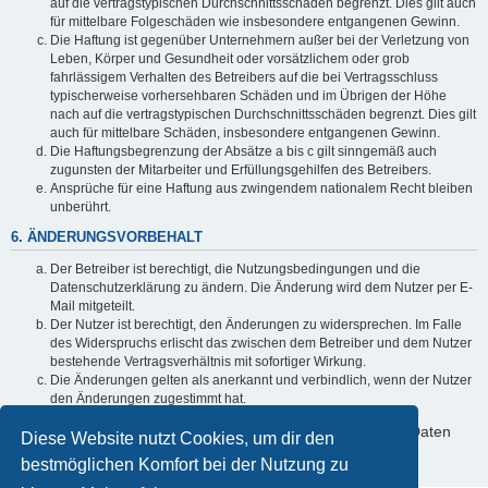
auf die vertragstypischen Durchschnittsschäden begrenzt. Dies gilt auch
für mittelbare Folgeschäden wie insbesondere entgangenen Gewinn.
Die Haftung ist gegenüber Unternehmern außer bei der Verletzung von
Leben, Körper und Gesundheit oder vorsätzlichem oder grob
fahrlässigem Verhalten des Betreibers auf die bei Vertragsschluss
typischerweise vorhersehbaren Schäden und im Übrigen der Höhe
nach auf die vertragstypischen Durchschnittsschäden begrenzt. Dies gilt
auch für mittelbare Schäden, insbesondere entgangenen Gewinn.
Die Haftungsbegrenzung der Absätze a bis c gilt sinngemäß auch
zugunsten der Mitarbeiter und Erfüllungsgehilfen des Betreibers.
Ansprüche für eine Haftung aus zwingendem nationalem Recht bleiben
unberührt.
6. ÄNDERUNGSVORBEHALT
Der Betreiber ist berechtigt, die Nutzungsbedingungen und die
Datenschutzerklärung zu ändern. Die Änderung wird dem Nutzer per E-
Mail mitgeteilt.
Der Nutzer ist berechtigt, den Änderungen zu widersprechen. Im Falle
des Widerspruchs erlischt das zwischen dem Betreiber und dem Nutzer
bestehende Vertragsverhältnis mit sofortiger Wirkung.
Die Änderungen gelten als anerkannt und verbindlich, wenn der Nutzer
den Änderungen zugestimmt hat.
Informationen über den Umgang mit deinen persönlichen Daten
Diese Website nutzt Cookies, um dir den
sind in der Datenschutzerklärung enthalten.
bestmöglichen Komfort bei der Nutzung zu