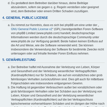
Du gestattest dem Betreiber darüber hinaus, deine Beiträge
abzuändern, sofern sie gegen o. g. Regeln verstoßen oder geeignet
sind, dem Betreiber oder einem Dritten Schaden zuzufügen.
4. GENERAL PUBLIC LICENSE
Du nimmst zur Kenntnis, dass es sich bei phpBB um eine unter der „
GNU General Public License v2
“ (GPL) bereitgestellten Foren-Software
von phpBB Limited (www.phpbb.com) handelt; deutschsprachige
Informationen werden durch die deutschsprachige Community unter
www.phpbb.de zur Verfügung gestellt. Beide haben keinen Einfluss auf
die Art und Weise, wie die Software verwendet wird. Sie können
insbesondere die Verwendung der Software für bestimmte Zwecke nicht
untersagen oder auf Inhalte fremder Foren Einfluss nehmen.
5. GEWÄHRLEISTUNG
Der Betreiber haftet mit Ausnahme der Verletzung von Leben, Körper
und Gesundheit und der Verletzung wesentlicher Vertragspflichten
(Kardinalpflichten) nur für Schäden, die auf ein vorsätzliches oder grob
fahrlässiges Verhalten zurückzuführen sind. Dies gilt auch für mittelbare
Folgeschäden wie insbesondere entgangenen Gewinn.
Die Haftung ist gegenüber Verbrauchern außer bei vorsätzlichem oder
grob fahrlässigem Verhalten oder bei Schäden aus der Verletzung von
Leben, Körper und Gesundheit und der Verletzung wesentlicher
Vertragspflichten (Kardinalpflichten) auf die bei Vertragsschluss
typischerweise vorhersehbaren Schäden und im übrigen der Höhe nach