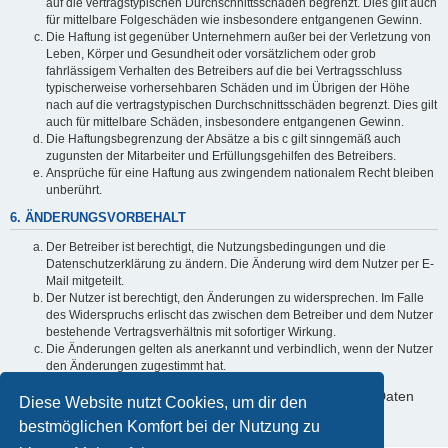
auf die vertragstypischen Durchschnittsschäden begrenzt. Dies gilt auch
für mittelbare Folgeschäden wie insbesondere entgangenen Gewinn.
Die Haftung ist gegenüber Unternehmern außer bei der Verletzung von
Leben, Körper und Gesundheit oder vorsätzlichem oder grob
fahrlässigem Verhalten des Betreibers auf die bei Vertragsschluss
typischerweise vorhersehbaren Schäden und im Übrigen der Höhe
nach auf die vertragstypischen Durchschnittsschäden begrenzt. Dies gilt
auch für mittelbare Schäden, insbesondere entgangenen Gewinn.
Die Haftungsbegrenzung der Absätze a bis c gilt sinngemäß auch
zugunsten der Mitarbeiter und Erfüllungsgehilfen des Betreibers.
Ansprüche für eine Haftung aus zwingendem nationalem Recht bleiben
unberührt.
6. ÄNDERUNGSVORBEHALT
Der Betreiber ist berechtigt, die Nutzungsbedingungen und die
Datenschutzerklärung zu ändern. Die Änderung wird dem Nutzer per E-
Mail mitgeteilt.
Der Nutzer ist berechtigt, den Änderungen zu widersprechen. Im Falle
des Widerspruchs erlischt das zwischen dem Betreiber und dem Nutzer
bestehende Vertragsverhältnis mit sofortiger Wirkung.
Die Änderungen gelten als anerkannt und verbindlich, wenn der Nutzer
den Änderungen zugestimmt hat.
Informationen über den Umgang mit deinen persönlichen Daten
Diese Website nutzt Cookies, um dir den
sind in der Datenschutzerklärung enthalten.
bestmöglichen Komfort bei der Nutzung zu