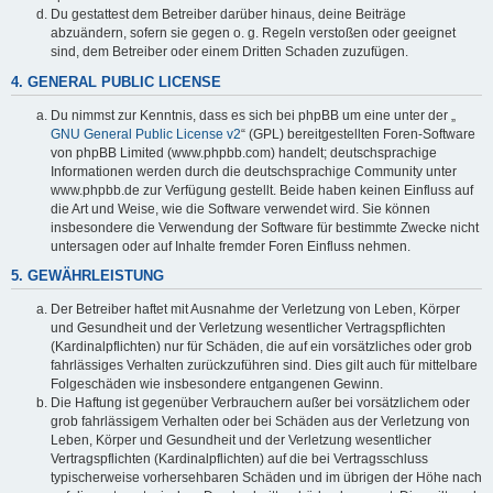
Du gestattest dem Betreiber darüber hinaus, deine Beiträge
abzuändern, sofern sie gegen o. g. Regeln verstoßen oder geeignet
sind, dem Betreiber oder einem Dritten Schaden zuzufügen.
4. GENERAL PUBLIC LICENSE
Du nimmst zur Kenntnis, dass es sich bei phpBB um eine unter der „
GNU General Public License v2
“ (GPL) bereitgestellten Foren-Software
von phpBB Limited (www.phpbb.com) handelt; deutschsprachige
Informationen werden durch die deutschsprachige Community unter
www.phpbb.de zur Verfügung gestellt. Beide haben keinen Einfluss auf
die Art und Weise, wie die Software verwendet wird. Sie können
insbesondere die Verwendung der Software für bestimmte Zwecke nicht
untersagen oder auf Inhalte fremder Foren Einfluss nehmen.
5. GEWÄHRLEISTUNG
Der Betreiber haftet mit Ausnahme der Verletzung von Leben, Körper
und Gesundheit und der Verletzung wesentlicher Vertragspflichten
(Kardinalpflichten) nur für Schäden, die auf ein vorsätzliches oder grob
fahrlässiges Verhalten zurückzuführen sind. Dies gilt auch für mittelbare
Folgeschäden wie insbesondere entgangenen Gewinn.
Die Haftung ist gegenüber Verbrauchern außer bei vorsätzlichem oder
grob fahrlässigem Verhalten oder bei Schäden aus der Verletzung von
Leben, Körper und Gesundheit und der Verletzung wesentlicher
Vertragspflichten (Kardinalpflichten) auf die bei Vertragsschluss
typischerweise vorhersehbaren Schäden und im übrigen der Höhe nach