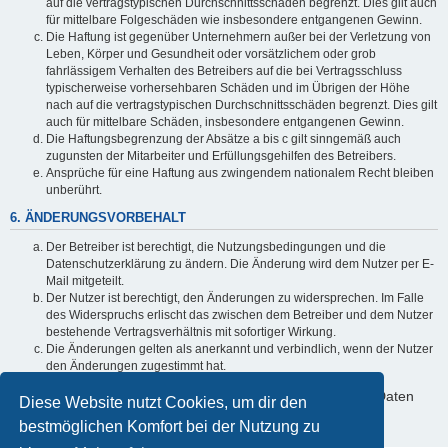
auf die vertragstypischen Durchschnittsschäden begrenzt. Dies gilt auch
für mittelbare Folgeschäden wie insbesondere entgangenen Gewinn.
Die Haftung ist gegenüber Unternehmern außer bei der Verletzung von
Leben, Körper und Gesundheit oder vorsätzlichem oder grob
fahrlässigem Verhalten des Betreibers auf die bei Vertragsschluss
typischerweise vorhersehbaren Schäden und im Übrigen der Höhe
nach auf die vertragstypischen Durchschnittsschäden begrenzt. Dies gilt
auch für mittelbare Schäden, insbesondere entgangenen Gewinn.
Die Haftungsbegrenzung der Absätze a bis c gilt sinngemäß auch
zugunsten der Mitarbeiter und Erfüllungsgehilfen des Betreibers.
Ansprüche für eine Haftung aus zwingendem nationalem Recht bleiben
unberührt.
6. ÄNDERUNGSVORBEHALT
Der Betreiber ist berechtigt, die Nutzungsbedingungen und die
Datenschutzerklärung zu ändern. Die Änderung wird dem Nutzer per E-
Mail mitgeteilt.
Der Nutzer ist berechtigt, den Änderungen zu widersprechen. Im Falle
des Widerspruchs erlischt das zwischen dem Betreiber und dem Nutzer
bestehende Vertragsverhältnis mit sofortiger Wirkung.
Die Änderungen gelten als anerkannt und verbindlich, wenn der Nutzer
den Änderungen zugestimmt hat.
Informationen über den Umgang mit deinen persönlichen Daten
Diese Website nutzt Cookies, um dir den
sind in der Datenschutzerklärung enthalten.
bestmöglichen Komfort bei der Nutzung zu