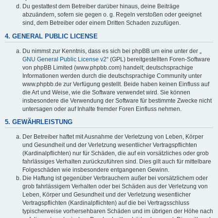
Du gestattest dem Betreiber darüber hinaus, deine Beiträge
abzuändern, sofern sie gegen o. g. Regeln verstoßen oder geeignet
sind, dem Betreiber oder einem Dritten Schaden zuzufügen.
4. GENERAL PUBLIC LICENSE
Du nimmst zur Kenntnis, dass es sich bei phpBB um eine unter der „
GNU General Public License v2
“ (GPL) bereitgestellten Foren-Software
von phpBB Limited (www.phpbb.com) handelt; deutschsprachige
Informationen werden durch die deutschsprachige Community unter
www.phpbb.de zur Verfügung gestellt. Beide haben keinen Einfluss auf
die Art und Weise, wie die Software verwendet wird. Sie können
insbesondere die Verwendung der Software für bestimmte Zwecke nicht
untersagen oder auf Inhalte fremder Foren Einfluss nehmen.
5. GEWÄHRLEISTUNG
Der Betreiber haftet mit Ausnahme der Verletzung von Leben, Körper
und Gesundheit und der Verletzung wesentlicher Vertragspflichten
(Kardinalpflichten) nur für Schäden, die auf ein vorsätzliches oder grob
fahrlässiges Verhalten zurückzuführen sind. Dies gilt auch für mittelbare
Folgeschäden wie insbesondere entgangenen Gewinn.
Die Haftung ist gegenüber Verbrauchern außer bei vorsätzlichem oder
grob fahrlässigem Verhalten oder bei Schäden aus der Verletzung von
Leben, Körper und Gesundheit und der Verletzung wesentlicher
Vertragspflichten (Kardinalpflichten) auf die bei Vertragsschluss
typischerweise vorhersehbaren Schäden und im übrigen der Höhe nach