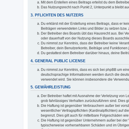
Mit dem Erstellen eines Beitrags erteilst du dem Betrei
Das Nutzungsrecht nach Punkt 2, Unterpunkt a bleibt 
3. PFLICHTEN DES NUTZERS
Du erklärst mit der Erstellung eines Beitrags, dass er ke
Beiträgen verwendeten Links und Bilder zu setzen bzw.
Der Betreiber des Boards übt das Hausrecht aus. Bei V
oder dauerhaft von der Nutzung dieses Boards ausschlie
Du nimmst zur Kenntnis, dass der Betreiber keine Verantw
Betreiber, dein Benutzerkonto, Beiträge und Funktionen 
Du gestattest dem Betreiber darüber hinaus, deine Beit
4. GENERAL PUBLIC LICENSE
Du nimmst zur Kenntnis, dass es sich bei phpBB um eine
deutschsprachige Informationen werden durch die deuts
verwendet wird. Sie können insbesondere die Verwendun
5. GEWÄHRLEISTUNG
Der Betreiber haftet mit Ausnahme der Verletzung von Le
grob fahrlässiges Verhalten zurückzuführen sind. Dies 
Die Haftung ist gegenüber Verbrauchern außer bei vors
wesentlicher Vertragspflichten (Kardinalpflichten) auf
begrenzt. Dies gilt auch für mittelbare Folgeschäden 
Die Haftung ist gegenüber Unternehmern außer bei der V
typischerweise vorhersehbaren Schäden und im Übrigen 