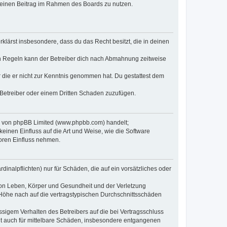
, deinen Beitrag im Rahmen des Boards zu nutzen.
erklärst insbesondere, dass du das Recht besitzt, die in deinen
n Regeln kann der Betreiber dich nach Abmahnung zeitweise
er die er nicht zur Kenntnis genommen hat. Du gestattest dem
 Betreiber oder einem Dritten Schaden zuzufügen.
re von phpBB Limited (www.phpbb.com) handelt;
inen Einfluss auf die Art und Weise, wie die Software
oren Einfluss nehmen.
inalpflichten) nur für Schäden, die auf ein vorsätzliches oder
von Leben, Körper und Gesundheit und der Verletzung
r Höhe nach auf die vertragstypischen Durchschnittsschäden
sigem Verhalten des Betreibers auf die bei Vertragsschluss
lt auch für mittelbare Schäden, insbesondere entgangenen