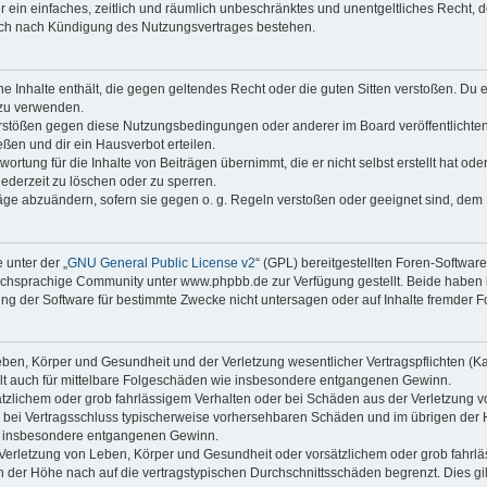
ber ein einfaches, zeitlich und räumlich unbeschränktes und unentgeltliches Recht
auch nach Kündigung des Nutzungsvertrages bestehen.
ine Inhalte enthält, die gegen geltendes Recht oder die guten Sitten verstoßen. Du 
 zu verwenden.
erstößen gegen diese Nutzungsbedingungen oder anderer im Board veröffentlichte
ßen und dir ein Hausverbot erteilen.
ortung für die Inhalte von Beiträgen übernimmt, die er nicht selbst erstellt hat od
jederzeit zu löschen oder zu sperren.
räge abzuändern, sofern sie gegen o. g. Regeln verstoßen oder geeignet sind, dem
 unter der „
GNU General Public License v2
“ (GPL) bereitgestellten Foren-Softwa
chsprachige Community unter www.phpbb.de zur Verfügung gestellt. Beide haben ke
g der Software für bestimmte Zwecke nicht untersagen oder auf Inhalte fremder F
ben, Körper und Gesundheit und der Verletzung wesentlicher Vertragspflichten (Kard
gilt auch für mittelbare Folgeschäden wie insbesondere entgangenen Gewinn.
ätzlichem oder grob fahrlässigem Verhalten oder bei Schäden aus der Verletzung 
 die bei Vertragsschluss typischerweise vorhersehbaren Schäden und im übrigen de
wie insbesondere entgangenen Gewinn.
erletzung von Leben, Körper und Gesundheit oder vorsätzlichem oder grob fahrläs
der Höhe nach auf die vertragstypischen Durchschnittsschäden begrenzt. Dies gi