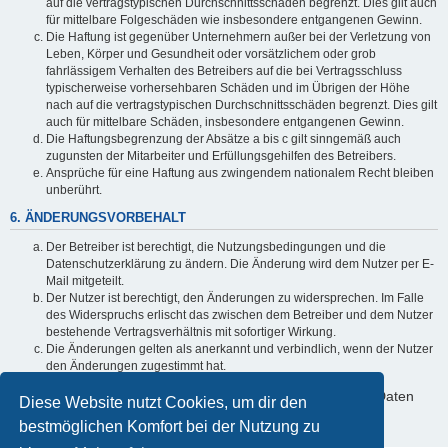
auf die vertragstypischen Durchschnittsschäden begrenzt. Dies gilt auch
für mittelbare Folgeschäden wie insbesondere entgangenen Gewinn.
Die Haftung ist gegenüber Unternehmern außer bei der Verletzung von
Leben, Körper und Gesundheit oder vorsätzlichem oder grob
fahrlässigem Verhalten des Betreibers auf die bei Vertragsschluss
typischerweise vorhersehbaren Schäden und im Übrigen der Höhe
nach auf die vertragstypischen Durchschnittsschäden begrenzt. Dies gilt
auch für mittelbare Schäden, insbesondere entgangenen Gewinn.
Die Haftungsbegrenzung der Absätze a bis c gilt sinngemäß auch
zugunsten der Mitarbeiter und Erfüllungsgehilfen des Betreibers.
Ansprüche für eine Haftung aus zwingendem nationalem Recht bleiben
unberührt.
6. ÄNDERUNGSVORBEHALT
Der Betreiber ist berechtigt, die Nutzungsbedingungen und die
Datenschutzerklärung zu ändern. Die Änderung wird dem Nutzer per E-
Mail mitgeteilt.
Der Nutzer ist berechtigt, den Änderungen zu widersprechen. Im Falle
des Widerspruchs erlischt das zwischen dem Betreiber und dem Nutzer
bestehende Vertragsverhältnis mit sofortiger Wirkung.
Die Änderungen gelten als anerkannt und verbindlich, wenn der Nutzer
den Änderungen zugestimmt hat.
Informationen über den Umgang mit deinen persönlichen Daten
Diese Website nutzt Cookies, um dir den
sind in der Datenschutzerklärung enthalten.
bestmöglichen Komfort bei der Nutzung zu