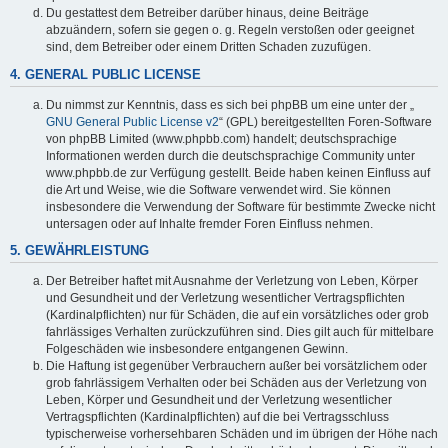
Du gestattest dem Betreiber darüber hinaus, deine Beiträge
abzuändern, sofern sie gegen o. g. Regeln verstoßen oder geeignet
sind, dem Betreiber oder einem Dritten Schaden zuzufügen.
4. GENERAL PUBLIC LICENSE
Du nimmst zur Kenntnis, dass es sich bei phpBB um eine unter der „
GNU General Public License v2
“ (GPL) bereitgestellten Foren-Software
von phpBB Limited (www.phpbb.com) handelt; deutschsprachige
Informationen werden durch die deutschsprachige Community unter
www.phpbb.de zur Verfügung gestellt. Beide haben keinen Einfluss auf
die Art und Weise, wie die Software verwendet wird. Sie können
insbesondere die Verwendung der Software für bestimmte Zwecke nicht
untersagen oder auf Inhalte fremder Foren Einfluss nehmen.
5. GEWÄHRLEISTUNG
Der Betreiber haftet mit Ausnahme der Verletzung von Leben, Körper
und Gesundheit und der Verletzung wesentlicher Vertragspflichten
(Kardinalpflichten) nur für Schäden, die auf ein vorsätzliches oder grob
fahrlässiges Verhalten zurückzuführen sind. Dies gilt auch für mittelbare
Folgeschäden wie insbesondere entgangenen Gewinn.
Die Haftung ist gegenüber Verbrauchern außer bei vorsätzlichem oder
grob fahrlässigem Verhalten oder bei Schäden aus der Verletzung von
Leben, Körper und Gesundheit und der Verletzung wesentlicher
Vertragspflichten (Kardinalpflichten) auf die bei Vertragsschluss
typischerweise vorhersehbaren Schäden und im übrigen der Höhe nach