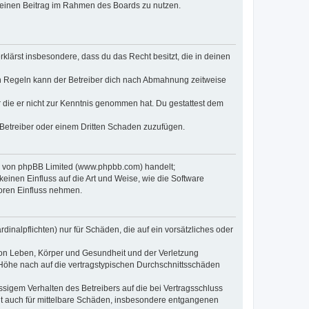
, deinen Beitrag im Rahmen des Boards zu nutzen.
erklärst insbesondere, dass du das Recht besitzt, die in deinen
n Regeln kann der Betreiber dich nach Abmahnung zeitweise
er die er nicht zur Kenntnis genommen hat. Du gestattest dem
 Betreiber oder einem Dritten Schaden zuzufügen.
re von phpBB Limited (www.phpbb.com) handelt;
inen Einfluss auf die Art und Weise, wie die Software
oren Einfluss nehmen.
inalpflichten) nur für Schäden, die auf ein vorsätzliches oder
von Leben, Körper und Gesundheit und der Verletzung
r Höhe nach auf die vertragstypischen Durchschnittsschäden
sigem Verhalten des Betreibers auf die bei Vertragsschluss
lt auch für mittelbare Schäden, insbesondere entgangenen