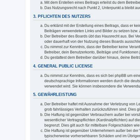
Mit dem Erstellen eines Beitrags erteilst du dem Betrei
Das Nutzungsrecht nach Punkt 2, Unterpunkt a bleibt 
3. PFLICHTEN DES NUTZERS
Du erklärst mit der Erstellung eines Beitrags, dass er ke
Beiträgen verwendeten Links und Bilder zu setzen bzw.
Der Betreiber des Boards übt das Hausrecht aus. Bei V
oder dauerhaft von der Nutzung dieses Boards ausschlie
Du nimmst zur Kenntnis, dass der Betreiber keine Verantw
Betreiber, dein Benutzerkonto, Beiträge und Funktionen 
Du gestattest dem Betreiber darüber hinaus, deine Beit
4. GENERAL PUBLIC LICENSE
Du nimmst zur Kenntnis, dass es sich bei phpBB um eine
deutschsprachige Informationen werden durch die deuts
verwendet wird. Sie können insbesondere die Verwendun
5. GEWÄHRLEISTUNG
Der Betreiber haftet mit Ausnahme der Verletzung von Le
grob fahrlässiges Verhalten zurückzuführen sind. Dies 
Die Haftung ist gegenüber Verbrauchern außer bei vors
wesentlicher Vertragspflichten (Kardinalpflichten) auf
begrenzt. Dies gilt auch für mittelbare Folgeschäden 
Die Haftung ist gegenüber Unternehmern außer bei der V
typischerweise vorhersehbaren Schäden und im Übrigen 