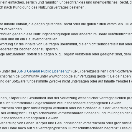
ber ein einfaches, zeitlich und räumlich unbeschränktes und unentgeltliches Recht
auch nach Kündigung des Nutzungsvertrages bestehen.
ine Inhalte enthält, die gegen geltendes Recht oder die guten Sitten verstoßen. Du 
 zu verwenden.
erstößen gegen diese Nutzungsbedingungen oder anderer im Board veröffentlichte
ßen und dir ein Hausverbot erteilen.
ortung für die Inhalte von Beiträgen übernimmt, die er nicht selbst erstellt hat od
jederzeit zu löschen oder zu sperren.
räge abzuändern, sofern sie gegen o. g. Regeln verstoßen oder geeignet sind, dem
 unter der „
GNU General Public License v2
“ (GPL) bereitgestellten Foren-Softwa
chsprachige Community unter www.phpbb.de zur Verfügung gestellt. Beide haben ke
g der Software für bestimmte Zwecke nicht untersagen oder auf Inhalte fremder F
ben, Körper und Gesundheit und der Verletzung wesentlicher Vertragspflichten (Kard
gilt auch für mittelbare Folgeschäden wie insbesondere entgangenen Gewinn.
ätzlichem oder grob fahrlässigem Verhalten oder bei Schäden aus der Verletzung 
 die bei Vertragsschluss typischerweise vorhersehbaren Schäden und im übrigen de
wie insbesondere entgangenen Gewinn.
erletzung von Leben, Körper und Gesundheit oder vorsätzlichem oder grob fahrläs
der Höhe nach auf die vertragstypischen Durchschnittsschäden begrenzt. Dies gi