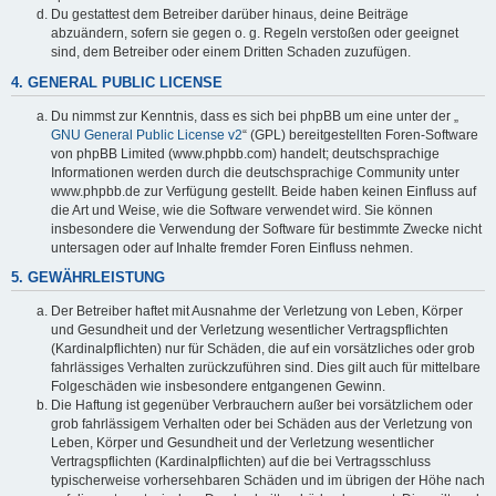
Du gestattest dem Betreiber darüber hinaus, deine Beiträge
abzuändern, sofern sie gegen o. g. Regeln verstoßen oder geeignet
sind, dem Betreiber oder einem Dritten Schaden zuzufügen.
4. GENERAL PUBLIC LICENSE
Du nimmst zur Kenntnis, dass es sich bei phpBB um eine unter der „
GNU General Public License v2
“ (GPL) bereitgestellten Foren-Software
von phpBB Limited (www.phpbb.com) handelt; deutschsprachige
Informationen werden durch die deutschsprachige Community unter
www.phpbb.de zur Verfügung gestellt. Beide haben keinen Einfluss auf
die Art und Weise, wie die Software verwendet wird. Sie können
insbesondere die Verwendung der Software für bestimmte Zwecke nicht
untersagen oder auf Inhalte fremder Foren Einfluss nehmen.
5. GEWÄHRLEISTUNG
Der Betreiber haftet mit Ausnahme der Verletzung von Leben, Körper
und Gesundheit und der Verletzung wesentlicher Vertragspflichten
(Kardinalpflichten) nur für Schäden, die auf ein vorsätzliches oder grob
fahrlässiges Verhalten zurückzuführen sind. Dies gilt auch für mittelbare
Folgeschäden wie insbesondere entgangenen Gewinn.
Die Haftung ist gegenüber Verbrauchern außer bei vorsätzlichem oder
grob fahrlässigem Verhalten oder bei Schäden aus der Verletzung von
Leben, Körper und Gesundheit und der Verletzung wesentlicher
Vertragspflichten (Kardinalpflichten) auf die bei Vertragsschluss
typischerweise vorhersehbaren Schäden und im übrigen der Höhe nach