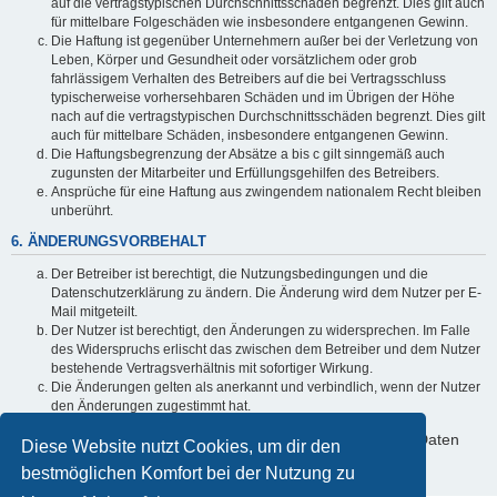
auf die vertragstypischen Durchschnittsschäden begrenzt. Dies gilt auch
für mittelbare Folgeschäden wie insbesondere entgangenen Gewinn.
Die Haftung ist gegenüber Unternehmern außer bei der Verletzung von
Leben, Körper und Gesundheit oder vorsätzlichem oder grob
fahrlässigem Verhalten des Betreibers auf die bei Vertragsschluss
typischerweise vorhersehbaren Schäden und im Übrigen der Höhe
nach auf die vertragstypischen Durchschnittsschäden begrenzt. Dies gilt
auch für mittelbare Schäden, insbesondere entgangenen Gewinn.
Die Haftungsbegrenzung der Absätze a bis c gilt sinngemäß auch
zugunsten der Mitarbeiter und Erfüllungsgehilfen des Betreibers.
Ansprüche für eine Haftung aus zwingendem nationalem Recht bleiben
unberührt.
6. ÄNDERUNGSVORBEHALT
Der Betreiber ist berechtigt, die Nutzungsbedingungen und die
Datenschutzerklärung zu ändern. Die Änderung wird dem Nutzer per E-
Mail mitgeteilt.
Der Nutzer ist berechtigt, den Änderungen zu widersprechen. Im Falle
des Widerspruchs erlischt das zwischen dem Betreiber und dem Nutzer
bestehende Vertragsverhältnis mit sofortiger Wirkung.
Die Änderungen gelten als anerkannt und verbindlich, wenn der Nutzer
den Änderungen zugestimmt hat.
Informationen über den Umgang mit deinen persönlichen Daten
Diese Website nutzt Cookies, um dir den
sind in der Datenschutzerklärung enthalten.
bestmöglichen Komfort bei der Nutzung zu