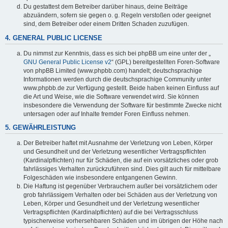
Du gestattest dem Betreiber darüber hinaus, deine Beiträge
abzuändern, sofern sie gegen o. g. Regeln verstoßen oder geeignet
sind, dem Betreiber oder einem Dritten Schaden zuzufügen.
4. GENERAL PUBLIC LICENSE
Du nimmst zur Kenntnis, dass es sich bei phpBB um eine unter der „
GNU General Public License v2
“ (GPL) bereitgestellten Foren-Software
von phpBB Limited (www.phpbb.com) handelt; deutschsprachige
Informationen werden durch die deutschsprachige Community unter
www.phpbb.de zur Verfügung gestellt. Beide haben keinen Einfluss auf
die Art und Weise, wie die Software verwendet wird. Sie können
insbesondere die Verwendung der Software für bestimmte Zwecke nicht
untersagen oder auf Inhalte fremder Foren Einfluss nehmen.
5. GEWÄHRLEISTUNG
Der Betreiber haftet mit Ausnahme der Verletzung von Leben, Körper
und Gesundheit und der Verletzung wesentlicher Vertragspflichten
(Kardinalpflichten) nur für Schäden, die auf ein vorsätzliches oder grob
fahrlässiges Verhalten zurückzuführen sind. Dies gilt auch für mittelbare
Folgeschäden wie insbesondere entgangenen Gewinn.
Die Haftung ist gegenüber Verbrauchern außer bei vorsätzlichem oder
grob fahrlässigem Verhalten oder bei Schäden aus der Verletzung von
Leben, Körper und Gesundheit und der Verletzung wesentlicher
Vertragspflichten (Kardinalpflichten) auf die bei Vertragsschluss
typischerweise vorhersehbaren Schäden und im übrigen der Höhe nach