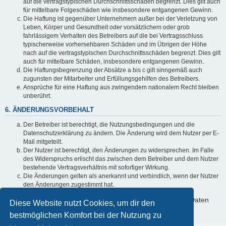
auf die vertragstypischen Durchschnittsschäden begrenzt. Dies gilt auch
für mittelbare Folgeschäden wie insbesondere entgangenen Gewinn.
Die Haftung ist gegenüber Unternehmern außer bei der Verletzung von
Leben, Körper und Gesundheit oder vorsätzlichem oder grob
fahrlässigem Verhalten des Betreibers auf die bei Vertragsschluss
typischerweise vorhersehbaren Schäden und im Übrigen der Höhe
nach auf die vertragstypischen Durchschnittsschäden begrenzt. Dies gilt
auch für mittelbare Schäden, insbesondere entgangenen Gewinn.
Die Haftungsbegrenzung der Absätze a bis c gilt sinngemäß auch
zugunsten der Mitarbeiter und Erfüllungsgehilfen des Betreibers.
Ansprüche für eine Haftung aus zwingendem nationalem Recht bleiben
unberührt.
6. ÄNDERUNGSVORBEHALT
Der Betreiber ist berechtigt, die Nutzungsbedingungen und die
Datenschutzerklärung zu ändern. Die Änderung wird dem Nutzer per E-
Mail mitgeteilt.
Der Nutzer ist berechtigt, den Änderungen zu widersprechen. Im Falle
des Widerspruchs erlischt das zwischen dem Betreiber und dem Nutzer
bestehende Vertragsverhältnis mit sofortiger Wirkung.
Die Änderungen gelten als anerkannt und verbindlich, wenn der Nutzer
den Änderungen zugestimmt hat.
Informationen über den Umgang mit deinen persönlichen Daten
Diese Website nutzt Cookies, um dir den
sind in der Datenschutzerklärung enthalten.
bestmöglichen Komfort bei der Nutzung zu