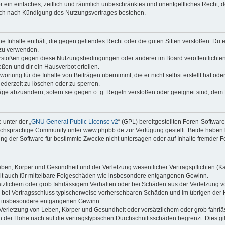
ber ein einfaches, zeitlich und räumlich unbeschränktes und unentgeltliches Recht
auch nach Kündigung des Nutzungsvertrages bestehen.
ine Inhalte enthält, die gegen geltendes Recht oder die guten Sitten verstoßen. Du 
 zu verwenden.
erstößen gegen diese Nutzungsbedingungen oder anderer im Board veröffentlichte
ßen und dir ein Hausverbot erteilen.
ortung für die Inhalte von Beiträgen übernimmt, die er nicht selbst erstellt hat od
jederzeit zu löschen oder zu sperren.
räge abzuändern, sofern sie gegen o. g. Regeln verstoßen oder geeignet sind, dem
 unter der „
GNU General Public License v2
“ (GPL) bereitgestellten Foren-Softwa
chsprachige Community unter www.phpbb.de zur Verfügung gestellt. Beide haben ke
g der Software für bestimmte Zwecke nicht untersagen oder auf Inhalte fremder F
ben, Körper und Gesundheit und der Verletzung wesentlicher Vertragspflichten (Kard
gilt auch für mittelbare Folgeschäden wie insbesondere entgangenen Gewinn.
ätzlichem oder grob fahrlässigem Verhalten oder bei Schäden aus der Verletzung 
 die bei Vertragsschluss typischerweise vorhersehbaren Schäden und im übrigen de
wie insbesondere entgangenen Gewinn.
erletzung von Leben, Körper und Gesundheit oder vorsätzlichem oder grob fahrläs
der Höhe nach auf die vertragstypischen Durchschnittsschäden begrenzt. Dies gi