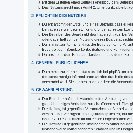
Mit dem Erstellen eines Beitrags erteilst du dem Betrei
Das Nutzungsrecht nach Punkt 2, Unterpunkt a bleibt 
3. PFLICHTEN DES NUTZERS
Du erklärst mit der Erstellung eines Beitrags, dass er ke
Beiträgen verwendeten Links und Bilder zu setzen bzw.
Der Betreiber des Boards übt das Hausrecht aus. Bei V
oder dauerhaft von der Nutzung dieses Boards ausschlie
Du nimmst zur Kenntnis, dass der Betreiber keine Verantw
Betreiber, dein Benutzerkonto, Beiträge und Funktionen 
Du gestattest dem Betreiber darüber hinaus, deine Beit
4. GENERAL PUBLIC LICENSE
Du nimmst zur Kenntnis, dass es sich bei phpBB um eine
deutschsprachige Informationen werden durch die deuts
verwendet wird. Sie können insbesondere die Verwendun
5. GEWÄHRLEISTUNG
Der Betreiber haftet mit Ausnahme der Verletzung von Le
grob fahrlässiges Verhalten zurückzuführen sind. Dies 
Die Haftung ist gegenüber Verbrauchern außer bei vors
wesentlicher Vertragspflichten (Kardinalpflichten) auf
begrenzt. Dies gilt auch für mittelbare Folgeschäden 
Die Haftung ist gegenüber Unternehmern außer bei der V
typischerweise vorhersehbaren Schäden und im Übrigen 