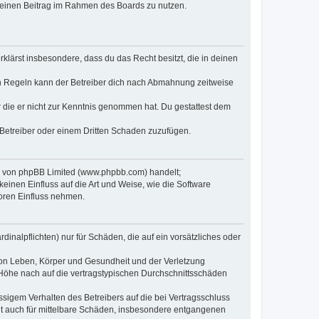
, deinen Beitrag im Rahmen des Boards zu nutzen.
erklärst insbesondere, dass du das Recht besitzt, die in deinen
n Regeln kann der Betreiber dich nach Abmahnung zeitweise
er die er nicht zur Kenntnis genommen hat. Du gestattest dem
 Betreiber oder einem Dritten Schaden zuzufügen.
re von phpBB Limited (www.phpbb.com) handelt;
inen Einfluss auf die Art und Weise, wie die Software
oren Einfluss nehmen.
inalpflichten) nur für Schäden, die auf ein vorsätzliches oder
von Leben, Körper und Gesundheit und der Verletzung
r Höhe nach auf die vertragstypischen Durchschnittsschäden
sigem Verhalten des Betreibers auf die bei Vertragsschluss
lt auch für mittelbare Schäden, insbesondere entgangenen