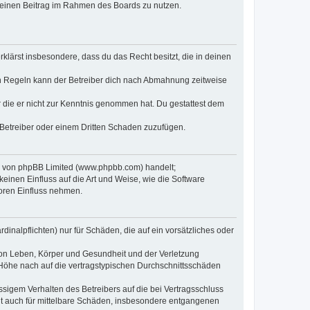
, deinen Beitrag im Rahmen des Boards zu nutzen.
erklärst insbesondere, dass du das Recht besitzt, die in deinen
n Regeln kann der Betreiber dich nach Abmahnung zeitweise
er die er nicht zur Kenntnis genommen hat. Du gestattest dem
 Betreiber oder einem Dritten Schaden zuzufügen.
re von phpBB Limited (www.phpbb.com) handelt;
inen Einfluss auf die Art und Weise, wie die Software
oren Einfluss nehmen.
inalpflichten) nur für Schäden, die auf ein vorsätzliches oder
von Leben, Körper und Gesundheit und der Verletzung
r Höhe nach auf die vertragstypischen Durchschnittsschäden
sigem Verhalten des Betreibers auf die bei Vertragsschluss
lt auch für mittelbare Schäden, insbesondere entgangenen