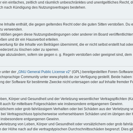
ber ein einfaches, zeitlich und räumlich unbeschränktes und unentgeltliches Recht
auch nach Kündigung des Nutzungsvertrages bestehen.
ine Inhalte enthält, die gegen geltendes Recht oder die guten Sitten verstoßen. Du 
 zu verwenden.
erstößen gegen diese Nutzungsbedingungen oder anderer im Board veröffentlichte
ßen und dir ein Hausverbot erteilen.
ortung für die Inhalte von Beiträgen übernimmt, die er nicht selbst erstellt hat od
jederzeit zu löschen oder zu sperren.
räge abzuändern, sofern sie gegen o. g. Regeln verstoßen oder geeignet sind, dem
 unter der „
GNU General Public License v2
“ (GPL) bereitgestellten Foren-Softwa
chsprachige Community unter www.phpbb.de zur Verfügung gestellt. Beide haben ke
g der Software für bestimmte Zwecke nicht untersagen oder auf Inhalte fremder F
ben, Körper und Gesundheit und der Verletzung wesentlicher Vertragspflichten (Kard
gilt auch für mittelbare Folgeschäden wie insbesondere entgangenen Gewinn.
ätzlichem oder grob fahrlässigem Verhalten oder bei Schäden aus der Verletzung 
 die bei Vertragsschluss typischerweise vorhersehbaren Schäden und im übrigen de
wie insbesondere entgangenen Gewinn.
erletzung von Leben, Körper und Gesundheit oder vorsätzlichem oder grob fahrläs
der Höhe nach auf die vertragstypischen Durchschnittsschäden begrenzt. Dies gi