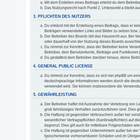
Mit dem Erstellen eines Beitrags erteilst du dem Betrei
Das Nutzungsrecht nach Punkt 2, Unterpunkt a bleibt 
3. PFLICHTEN DES NUTZERS
Du erklärst mit der Erstellung eines Beitrags, dass er ke
Beiträgen verwendeten Links und Bilder zu setzen bzw.
Der Betreiber des Boards übt das Hausrecht aus. Bei V
oder dauerhaft von der Nutzung dieses Boards ausschlie
Du nimmst zur Kenntnis, dass der Betreiber keine Verantw
Betreiber, dein Benutzerkonto, Beiträge und Funktionen 
Du gestattest dem Betreiber darüber hinaus, deine Beit
4. GENERAL PUBLIC LICENSE
Du nimmst zur Kenntnis, dass es sich bei phpBB um eine
deutschsprachige Informationen werden durch die deuts
verwendet wird. Sie können insbesondere die Verwendun
5. GEWÄHRLEISTUNG
Der Betreiber haftet mit Ausnahme der Verletzung von Le
grob fahrlässiges Verhalten zurückzuführen sind. Dies 
Die Haftung ist gegenüber Verbrauchern außer bei vors
wesentlicher Vertragspflichten (Kardinalpflichten) auf
begrenzt. Dies gilt auch für mittelbare Folgeschäden 
Die Haftung ist gegenüber Unternehmern außer bei der V
typischerweise vorhersehbaren Schäden und im Übrigen 