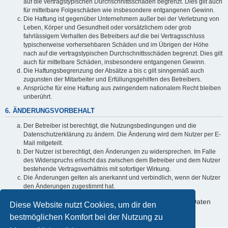
auf die vertragstypischen Durchschnittsschäden begrenzt. Dies gilt auch
für mittelbare Folgeschäden wie insbesondere entgangenen Gewinn.
Die Haftung ist gegenüber Unternehmern außer bei der Verletzung von
Leben, Körper und Gesundheit oder vorsätzlichem oder grob
fahrlässigem Verhalten des Betreibers auf die bei Vertragsschluss
typischerweise vorhersehbaren Schäden und im Übrigen der Höhe
nach auf die vertragstypischen Durchschnittsschäden begrenzt. Dies gilt
auch für mittelbare Schäden, insbesondere entgangenen Gewinn.
Die Haftungsbegrenzung der Absätze a bis c gilt sinngemäß auch
zugunsten der Mitarbeiter und Erfüllungsgehilfen des Betreibers.
Ansprüche für eine Haftung aus zwingendem nationalem Recht bleiben
unberührt.
6. ÄNDERUNGSVORBEHALT
Der Betreiber ist berechtigt, die Nutzungsbedingungen und die
Datenschutzerklärung zu ändern. Die Änderung wird dem Nutzer per E-
Mail mitgeteilt.
Der Nutzer ist berechtigt, den Änderungen zu widersprechen. Im Falle
des Widerspruchs erlischt das zwischen dem Betreiber und dem Nutzer
bestehende Vertragsverhältnis mit sofortiger Wirkung.
Die Änderungen gelten als anerkannt und verbindlich, wenn der Nutzer
den Änderungen zugestimmt hat.
Informationen über den Umgang mit deinen persönlichen Daten
Diese Website nutzt Cookies, um dir den
sind in der Datenschutzerklärung enthalten.
bestmöglichen Komfort bei der Nutzung zu