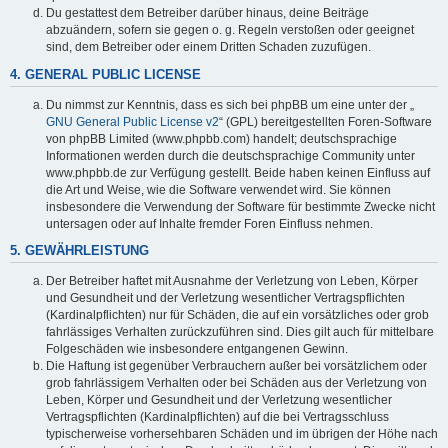
Du gestattest dem Betreiber darüber hinaus, deine Beiträge
abzuändern, sofern sie gegen o. g. Regeln verstoßen oder geeignet
sind, dem Betreiber oder einem Dritten Schaden zuzufügen.
4. GENERAL PUBLIC LICENSE
Du nimmst zur Kenntnis, dass es sich bei phpBB um eine unter der „
GNU General Public License v2
“ (GPL) bereitgestellten Foren-Software
von phpBB Limited (www.phpbb.com) handelt; deutschsprachige
Informationen werden durch die deutschsprachige Community unter
www.phpbb.de zur Verfügung gestellt. Beide haben keinen Einfluss auf
die Art und Weise, wie die Software verwendet wird. Sie können
insbesondere die Verwendung der Software für bestimmte Zwecke nicht
untersagen oder auf Inhalte fremder Foren Einfluss nehmen.
5. GEWÄHRLEISTUNG
Der Betreiber haftet mit Ausnahme der Verletzung von Leben, Körper
und Gesundheit und der Verletzung wesentlicher Vertragspflichten
(Kardinalpflichten) nur für Schäden, die auf ein vorsätzliches oder grob
fahrlässiges Verhalten zurückzuführen sind. Dies gilt auch für mittelbare
Folgeschäden wie insbesondere entgangenen Gewinn.
Die Haftung ist gegenüber Verbrauchern außer bei vorsätzlichem oder
grob fahrlässigem Verhalten oder bei Schäden aus der Verletzung von
Leben, Körper und Gesundheit und der Verletzung wesentlicher
Vertragspflichten (Kardinalpflichten) auf die bei Vertragsschluss
typischerweise vorhersehbaren Schäden und im übrigen der Höhe nach