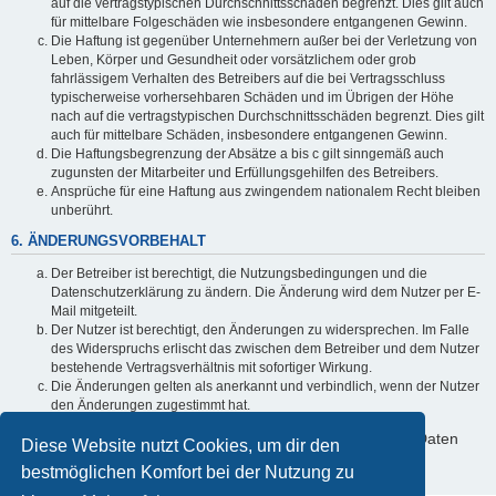
auf die vertragstypischen Durchschnittsschäden begrenzt. Dies gilt auch
für mittelbare Folgeschäden wie insbesondere entgangenen Gewinn.
Die Haftung ist gegenüber Unternehmern außer bei der Verletzung von
Leben, Körper und Gesundheit oder vorsätzlichem oder grob
fahrlässigem Verhalten des Betreibers auf die bei Vertragsschluss
typischerweise vorhersehbaren Schäden und im Übrigen der Höhe
nach auf die vertragstypischen Durchschnittsschäden begrenzt. Dies gilt
auch für mittelbare Schäden, insbesondere entgangenen Gewinn.
Die Haftungsbegrenzung der Absätze a bis c gilt sinngemäß auch
zugunsten der Mitarbeiter und Erfüllungsgehilfen des Betreibers.
Ansprüche für eine Haftung aus zwingendem nationalem Recht bleiben
unberührt.
6. ÄNDERUNGSVORBEHALT
Der Betreiber ist berechtigt, die Nutzungsbedingungen und die
Datenschutzerklärung zu ändern. Die Änderung wird dem Nutzer per E-
Mail mitgeteilt.
Der Nutzer ist berechtigt, den Änderungen zu widersprechen. Im Falle
des Widerspruchs erlischt das zwischen dem Betreiber und dem Nutzer
bestehende Vertragsverhältnis mit sofortiger Wirkung.
Die Änderungen gelten als anerkannt und verbindlich, wenn der Nutzer
den Änderungen zugestimmt hat.
Informationen über den Umgang mit deinen persönlichen Daten
Diese Website nutzt Cookies, um dir den
sind in der Datenschutzerklärung enthalten.
bestmöglichen Komfort bei der Nutzung zu