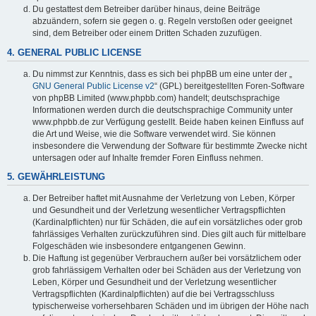
Du gestattest dem Betreiber darüber hinaus, deine Beiträge
abzuändern, sofern sie gegen o. g. Regeln verstoßen oder geeignet
sind, dem Betreiber oder einem Dritten Schaden zuzufügen.
4. GENERAL PUBLIC LICENSE
Du nimmst zur Kenntnis, dass es sich bei phpBB um eine unter der „
GNU General Public License v2
“ (GPL) bereitgestellten Foren-Software
von phpBB Limited (www.phpbb.com) handelt; deutschsprachige
Informationen werden durch die deutschsprachige Community unter
www.phpbb.de zur Verfügung gestellt. Beide haben keinen Einfluss auf
die Art und Weise, wie die Software verwendet wird. Sie können
insbesondere die Verwendung der Software für bestimmte Zwecke nicht
untersagen oder auf Inhalte fremder Foren Einfluss nehmen.
5. GEWÄHRLEISTUNG
Der Betreiber haftet mit Ausnahme der Verletzung von Leben, Körper
und Gesundheit und der Verletzung wesentlicher Vertragspflichten
(Kardinalpflichten) nur für Schäden, die auf ein vorsätzliches oder grob
fahrlässiges Verhalten zurückzuführen sind. Dies gilt auch für mittelbare
Folgeschäden wie insbesondere entgangenen Gewinn.
Die Haftung ist gegenüber Verbrauchern außer bei vorsätzlichem oder
grob fahrlässigem Verhalten oder bei Schäden aus der Verletzung von
Leben, Körper und Gesundheit und der Verletzung wesentlicher
Vertragspflichten (Kardinalpflichten) auf die bei Vertragsschluss
typischerweise vorhersehbaren Schäden und im übrigen der Höhe nach