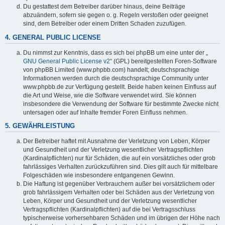
Du gestattest dem Betreiber darüber hinaus, deine Beiträge
abzuändern, sofern sie gegen o. g. Regeln verstoßen oder geeignet
sind, dem Betreiber oder einem Dritten Schaden zuzufügen.
4. GENERAL PUBLIC LICENSE
Du nimmst zur Kenntnis, dass es sich bei phpBB um eine unter der „
GNU General Public License v2
“ (GPL) bereitgestellten Foren-Software
von phpBB Limited (www.phpbb.com) handelt; deutschsprachige
Informationen werden durch die deutschsprachige Community unter
www.phpbb.de zur Verfügung gestellt. Beide haben keinen Einfluss auf
die Art und Weise, wie die Software verwendet wird. Sie können
insbesondere die Verwendung der Software für bestimmte Zwecke nicht
untersagen oder auf Inhalte fremder Foren Einfluss nehmen.
5. GEWÄHRLEISTUNG
Der Betreiber haftet mit Ausnahme der Verletzung von Leben, Körper
und Gesundheit und der Verletzung wesentlicher Vertragspflichten
(Kardinalpflichten) nur für Schäden, die auf ein vorsätzliches oder grob
fahrlässiges Verhalten zurückzuführen sind. Dies gilt auch für mittelbare
Folgeschäden wie insbesondere entgangenen Gewinn.
Die Haftung ist gegenüber Verbrauchern außer bei vorsätzlichem oder
grob fahrlässigem Verhalten oder bei Schäden aus der Verletzung von
Leben, Körper und Gesundheit und der Verletzung wesentlicher
Vertragspflichten (Kardinalpflichten) auf die bei Vertragsschluss
typischerweise vorhersehbaren Schäden und im übrigen der Höhe nach