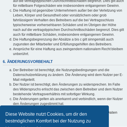
auf die vertragstypischen Durchschnittsschäden begrenzt. Dies gilt auch
für mittelbare Folgeschäden wie insbesondere entgangenen Gewinn.
Die Haftung ist gegenüber Unternehmern außer bei der Verletzung von
Leben, Körper und Gesundheit oder vorsätzlichem oder grob
fahrlässigem Verhalten des Betreibers auf die bei Vertragsschluss
typischerweise vorhersehbaren Schäden und im Übrigen der Höhe
nach auf die vertragstypischen Durchschnittsschäden begrenzt. Dies gilt
auch für mittelbare Schäden, insbesondere entgangenen Gewinn.
Die Haftungsbegrenzung der Absätze a bis c gilt sinngemäß auch
zugunsten der Mitarbeiter und Erfüllungsgehilfen des Betreibers.
Ansprüche für eine Haftung aus zwingendem nationalem Recht bleiben
unberührt.
6. ÄNDERUNGSVORBEHALT
Der Betreiber ist berechtigt, die Nutzungsbedingungen und die
Datenschutzerklärung zu ändern. Die Änderung wird dem Nutzer per E-
Mail mitgeteilt.
Der Nutzer ist berechtigt, den Änderungen zu widersprechen. Im Falle
des Widerspruchs erlischt das zwischen dem Betreiber und dem Nutzer
bestehende Vertragsverhältnis mit sofortiger Wirkung.
Die Änderungen gelten als anerkannt und verbindlich, wenn der Nutzer
den Änderungen zugestimmt hat.
Informationen über den Umgang mit deinen persönlichen Daten
Diese Website nutzt Cookies, um dir den
sind in der Datenschutzerklärung enthalten.
bestmöglichen Komfort bei der Nutzung zu