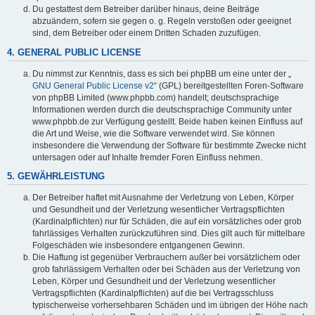
Du gestattest dem Betreiber darüber hinaus, deine Beiträge
abzuändern, sofern sie gegen o. g. Regeln verstoßen oder geeignet
sind, dem Betreiber oder einem Dritten Schaden zuzufügen.
4. GENERAL PUBLIC LICENSE
Du nimmst zur Kenntnis, dass es sich bei phpBB um eine unter der „
GNU General Public License v2
“ (GPL) bereitgestellten Foren-Software
von phpBB Limited (www.phpbb.com) handelt; deutschsprachige
Informationen werden durch die deutschsprachige Community unter
www.phpbb.de zur Verfügung gestellt. Beide haben keinen Einfluss auf
die Art und Weise, wie die Software verwendet wird. Sie können
insbesondere die Verwendung der Software für bestimmte Zwecke nicht
untersagen oder auf Inhalte fremder Foren Einfluss nehmen.
5. GEWÄHRLEISTUNG
Der Betreiber haftet mit Ausnahme der Verletzung von Leben, Körper
und Gesundheit und der Verletzung wesentlicher Vertragspflichten
(Kardinalpflichten) nur für Schäden, die auf ein vorsätzliches oder grob
fahrlässiges Verhalten zurückzuführen sind. Dies gilt auch für mittelbare
Folgeschäden wie insbesondere entgangenen Gewinn.
Die Haftung ist gegenüber Verbrauchern außer bei vorsätzlichem oder
grob fahrlässigem Verhalten oder bei Schäden aus der Verletzung von
Leben, Körper und Gesundheit und der Verletzung wesentlicher
Vertragspflichten (Kardinalpflichten) auf die bei Vertragsschluss
typischerweise vorhersehbaren Schäden und im übrigen der Höhe nach