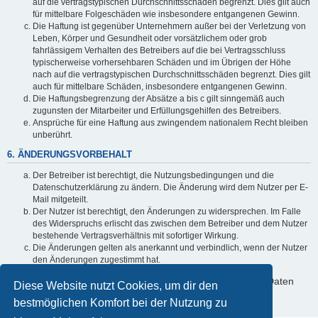
auf die vertragstypischen Durchschnittsschäden begrenzt. Dies gilt auch
für mittelbare Folgeschäden wie insbesondere entgangenen Gewinn.
Die Haftung ist gegenüber Unternehmern außer bei der Verletzung von
Leben, Körper und Gesundheit oder vorsätzlichem oder grob
fahrlässigem Verhalten des Betreibers auf die bei Vertragsschluss
typischerweise vorhersehbaren Schäden und im Übrigen der Höhe
nach auf die vertragstypischen Durchschnittsschäden begrenzt. Dies gilt
auch für mittelbare Schäden, insbesondere entgangenen Gewinn.
Die Haftungsbegrenzung der Absätze a bis c gilt sinngemäß auch
zugunsten der Mitarbeiter und Erfüllungsgehilfen des Betreibers.
Ansprüche für eine Haftung aus zwingendem nationalem Recht bleiben
unberührt.
6. ÄNDERUNGSVORBEHALT
Der Betreiber ist berechtigt, die Nutzungsbedingungen und die
Datenschutzerklärung zu ändern. Die Änderung wird dem Nutzer per E-
Mail mitgeteilt.
Der Nutzer ist berechtigt, den Änderungen zu widersprechen. Im Falle
des Widerspruchs erlischt das zwischen dem Betreiber und dem Nutzer
bestehende Vertragsverhältnis mit sofortiger Wirkung.
Die Änderungen gelten als anerkannt und verbindlich, wenn der Nutzer
den Änderungen zugestimmt hat.
Informationen über den Umgang mit deinen persönlichen Daten
Diese Website nutzt Cookies, um dir den
sind in der Datenschutzerklärung enthalten.
bestmöglichen Komfort bei der Nutzung zu