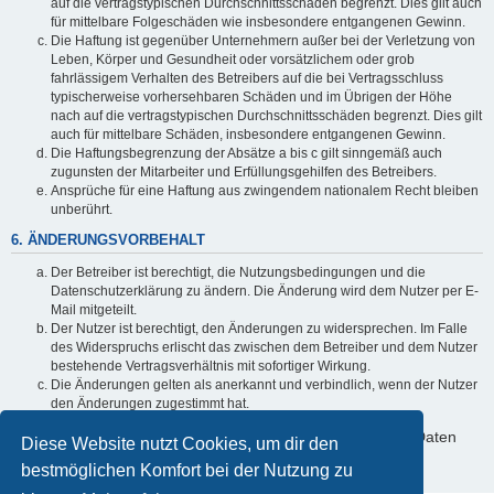
auf die vertragstypischen Durchschnittsschäden begrenzt. Dies gilt auch
für mittelbare Folgeschäden wie insbesondere entgangenen Gewinn.
Die Haftung ist gegenüber Unternehmern außer bei der Verletzung von
Leben, Körper und Gesundheit oder vorsätzlichem oder grob
fahrlässigem Verhalten des Betreibers auf die bei Vertragsschluss
typischerweise vorhersehbaren Schäden und im Übrigen der Höhe
nach auf die vertragstypischen Durchschnittsschäden begrenzt. Dies gilt
auch für mittelbare Schäden, insbesondere entgangenen Gewinn.
Die Haftungsbegrenzung der Absätze a bis c gilt sinngemäß auch
zugunsten der Mitarbeiter und Erfüllungsgehilfen des Betreibers.
Ansprüche für eine Haftung aus zwingendem nationalem Recht bleiben
unberührt.
6. ÄNDERUNGSVORBEHALT
Der Betreiber ist berechtigt, die Nutzungsbedingungen und die
Datenschutzerklärung zu ändern. Die Änderung wird dem Nutzer per E-
Mail mitgeteilt.
Der Nutzer ist berechtigt, den Änderungen zu widersprechen. Im Falle
des Widerspruchs erlischt das zwischen dem Betreiber und dem Nutzer
bestehende Vertragsverhältnis mit sofortiger Wirkung.
Die Änderungen gelten als anerkannt und verbindlich, wenn der Nutzer
den Änderungen zugestimmt hat.
Informationen über den Umgang mit deinen persönlichen Daten
Diese Website nutzt Cookies, um dir den
sind in der Datenschutzerklärung enthalten.
bestmöglichen Komfort bei der Nutzung zu