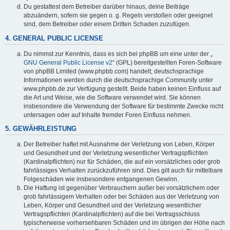
Du gestattest dem Betreiber darüber hinaus, deine Beiträge
abzuändern, sofern sie gegen o. g. Regeln verstoßen oder geeignet
sind, dem Betreiber oder einem Dritten Schaden zuzufügen.
4. GENERAL PUBLIC LICENSE
Du nimmst zur Kenntnis, dass es sich bei phpBB um eine unter der „
GNU General Public License v2
“ (GPL) bereitgestellten Foren-Software
von phpBB Limited (www.phpbb.com) handelt; deutschsprachige
Informationen werden durch die deutschsprachige Community unter
www.phpbb.de zur Verfügung gestellt. Beide haben keinen Einfluss auf
die Art und Weise, wie die Software verwendet wird. Sie können
insbesondere die Verwendung der Software für bestimmte Zwecke nicht
untersagen oder auf Inhalte fremder Foren Einfluss nehmen.
5. GEWÄHRLEISTUNG
Der Betreiber haftet mit Ausnahme der Verletzung von Leben, Körper
und Gesundheit und der Verletzung wesentlicher Vertragspflichten
(Kardinalpflichten) nur für Schäden, die auf ein vorsätzliches oder grob
fahrlässiges Verhalten zurückzuführen sind. Dies gilt auch für mittelbare
Folgeschäden wie insbesondere entgangenen Gewinn.
Die Haftung ist gegenüber Verbrauchern außer bei vorsätzlichem oder
grob fahrlässigem Verhalten oder bei Schäden aus der Verletzung von
Leben, Körper und Gesundheit und der Verletzung wesentlicher
Vertragspflichten (Kardinalpflichten) auf die bei Vertragsschluss
typischerweise vorhersehbaren Schäden und im übrigen der Höhe nach