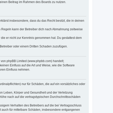
, deinen Beitrag im Rahmen des Boards zu nutzen.
erklärst insbesondere, dass du das Recht besitzt, die in deinen
n Regeln kann der Betreiber dich nach Abmahnung zeitweise
er die er nicht zur Kenntnis genommen hat. Du gestattest dem
 Betreiber oder einem Dritten Schaden zuzufügen.
re von phpBB Limited (www.phpbb.com) handelt;
inen Einfluss auf die Art und Weise, wie die Software
oren Einfluss nehmen.
inalpflichten) nur für Schäden, die auf ein vorsätzliches oder
von Leben, Körper und Gesundheit und der Verletzung
r Höhe nach auf die vertragstypischen Durchschnittsschäden
sigem Verhalten des Betreibers auf die bei Vertragsschluss
lt auch für mittelbare Schäden, insbesondere entgangenen