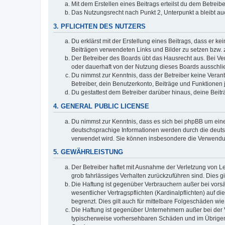
Mit dem Erstellen eines Beitrags erteilst du dem Betrei
Das Nutzungsrecht nach Punkt 2, Unterpunkt a bleibt 
3. PFLICHTEN DES NUTZERS
Du erklärst mit der Erstellung eines Beitrags, dass er ke
Beiträgen verwendeten Links und Bilder zu setzen bzw.
Der Betreiber des Boards übt das Hausrecht aus. Bei V
oder dauerhaft von der Nutzung dieses Boards ausschlie
Du nimmst zur Kenntnis, dass der Betreiber keine Verantw
Betreiber, dein Benutzerkonto, Beiträge und Funktionen 
Du gestattest dem Betreiber darüber hinaus, deine Beit
4. GENERAL PUBLIC LICENSE
Du nimmst zur Kenntnis, dass es sich bei phpBB um eine
deutschsprachige Informationen werden durch die deuts
verwendet wird. Sie können insbesondere die Verwendun
5. GEWÄHRLEISTUNG
Der Betreiber haftet mit Ausnahme der Verletzung von Le
grob fahrlässiges Verhalten zurückzuführen sind. Dies 
Die Haftung ist gegenüber Verbrauchern außer bei vors
wesentlicher Vertragspflichten (Kardinalpflichten) auf
begrenzt. Dies gilt auch für mittelbare Folgeschäden 
Die Haftung ist gegenüber Unternehmern außer bei der V
typischerweise vorhersehbaren Schäden und im Übrigen 