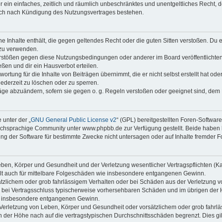
ber ein einfaches, zeitlich und räumlich unbeschränktes und unentgeltliches Recht
auch nach Kündigung des Nutzungsvertrages bestehen.
ine Inhalte enthält, die gegen geltendes Recht oder die guten Sitten verstoßen. Du 
 zu verwenden.
erstößen gegen diese Nutzungsbedingungen oder anderer im Board veröffentlichte
ßen und dir ein Hausverbot erteilen.
ortung für die Inhalte von Beiträgen übernimmt, die er nicht selbst erstellt hat od
jederzeit zu löschen oder zu sperren.
räge abzuändern, sofern sie gegen o. g. Regeln verstoßen oder geeignet sind, dem
 unter der „
GNU General Public License v2
“ (GPL) bereitgestellten Foren-Softwa
chsprachige Community unter www.phpbb.de zur Verfügung gestellt. Beide haben ke
g der Software für bestimmte Zwecke nicht untersagen oder auf Inhalte fremder F
ben, Körper und Gesundheit und der Verletzung wesentlicher Vertragspflichten (Kard
gilt auch für mittelbare Folgeschäden wie insbesondere entgangenen Gewinn.
ätzlichem oder grob fahrlässigem Verhalten oder bei Schäden aus der Verletzung 
 die bei Vertragsschluss typischerweise vorhersehbaren Schäden und im übrigen de
wie insbesondere entgangenen Gewinn.
erletzung von Leben, Körper und Gesundheit oder vorsätzlichem oder grob fahrläs
der Höhe nach auf die vertragstypischen Durchschnittsschäden begrenzt. Dies gi