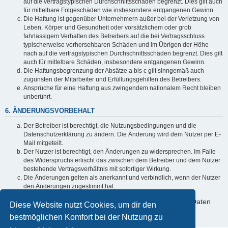
auf die vertragstypischen Durchschnittsschäden begrenzt. Dies gilt auch
für mittelbare Folgeschäden wie insbesondere entgangenen Gewinn.
Die Haftung ist gegenüber Unternehmern außer bei der Verletzung von
Leben, Körper und Gesundheit oder vorsätzlichem oder grob
fahrlässigem Verhalten des Betreibers auf die bei Vertragsschluss
typischerweise vorhersehbaren Schäden und im Übrigen der Höhe
nach auf die vertragstypischen Durchschnittsschäden begrenzt. Dies gilt
auch für mittelbare Schäden, insbesondere entgangenen Gewinn.
Die Haftungsbegrenzung der Absätze a bis c gilt sinngemäß auch
zugunsten der Mitarbeiter und Erfüllungsgehilfen des Betreibers.
Ansprüche für eine Haftung aus zwingendem nationalem Recht bleiben
unberührt.
6. ÄNDERUNGSVORBEHALT
Der Betreiber ist berechtigt, die Nutzungsbedingungen und die
Datenschutzerklärung zu ändern. Die Änderung wird dem Nutzer per E-
Mail mitgeteilt.
Der Nutzer ist berechtigt, den Änderungen zu widersprechen. Im Falle
des Widerspruchs erlischt das zwischen dem Betreiber und dem Nutzer
bestehende Vertragsverhältnis mit sofortiger Wirkung.
Die Änderungen gelten als anerkannt und verbindlich, wenn der Nutzer
den Änderungen zugestimmt hat.
Informationen über den Umgang mit deinen persönlichen Daten
Diese Website nutzt Cookies, um dir den
sind in der Datenschutzerklärung enthalten.
bestmöglichen Komfort bei der Nutzung zu