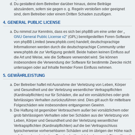
Du gestattest dem Betreiber darüber hinaus, deine Beiträge
abzuändern, sofern sie gegen o. g. Regeln verstoßen oder geeignet
sind, dem Betreiber oder einem Dritten Schaden zuzufügen.
4. GENERAL PUBLIC LICENSE
Du nimmst zur Kenntnis, dass es sich bei phpBB um eine unter der „
GNU General Public License v2
“ (GPL) bereitgestellten Foren-Software
von phpBB Limited (www.phpbb.com) handelt; deutschsprachige
Informationen werden durch die deutschsprachige Community unter
www.phpbb.de zur Verfügung gestellt. Beide haben keinen Einfluss auf
die Art und Weise, wie die Software verwendet wird. Sie können
insbesondere die Verwendung der Software für bestimmte Zwecke nicht
untersagen oder auf Inhalte fremder Foren Einfluss nehmen.
5. GEWÄHRLEISTUNG
Der Betreiber haftet mit Ausnahme der Verletzung von Leben, Körper
und Gesundheit und der Verletzung wesentlicher Vertragspflichten
(Kardinalpflichten) nur für Schäden, die auf ein vorsätzliches oder grob
fahrlässiges Verhalten zurückzuführen sind. Dies gilt auch für mittelbare
Folgeschäden wie insbesondere entgangenen Gewinn.
Die Haftung ist gegenüber Verbrauchern außer bei vorsätzlichem oder
grob fahrlässigem Verhalten oder bei Schäden aus der Verletzung von
Leben, Körper und Gesundheit und der Verletzung wesentlicher
Vertragspflichten (Kardinalpflichten) auf die bei Vertragsschluss
typischerweise vorhersehbaren Schäden und im übrigen der Höhe nach