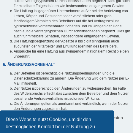
auf die vertragstypischen Durchschnittsschäden begrenzt. Dies gilt auch
für mittelbare Folgeschäden wie insbesondere entgangenen Gewinn.
Die Haftung ist gegenüber Unternehmern außer bei der Verletzung von
Leben, Körper und Gesundheit oder vorsätzlichem oder grob
fahrlässigem Verhalten des Betreibers auf die bei Vertragsschluss
typischerweise vorhersehbaren Schäden und im Übrigen der Höhe
nach auf die vertragstypischen Durchschnittsschäden begrenzt. Dies gilt
auch für mittelbare Schäden, insbesondere entgangenen Gewinn.
Die Haftungsbegrenzung der Absätze a bis c gilt sinngemäß auch
zugunsten der Mitarbeiter und Erfüllungsgehilfen des Betreibers.
Ansprüche für eine Haftung aus zwingendem nationalem Recht bleiben
unberührt.
6. ÄNDERUNGSVORBEHALT
Der Betreiber ist berechtigt, die Nutzungsbedingungen und die
Datenschutzerklärung zu ändern. Die Änderung wird dem Nutzer per E-
Mail mitgeteilt.
Der Nutzer ist berechtigt, den Änderungen zu widersprechen. Im Falle
des Widerspruchs erlischt das zwischen dem Betreiber und dem Nutzer
bestehende Vertragsverhältnis mit sofortiger Wirkung.
Die Änderungen gelten als anerkannt und verbindlich, wenn der Nutzer
den Änderungen zugestimmt hat.
Informationen über den Umgang mit deinen persönlichen Daten
Diese Website nutzt Cookies, um dir den
sind in der Datenschutzerklärung enthalten.
bestmöglichen Komfort bei der Nutzung zu