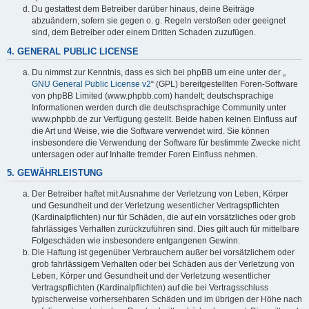
Du gestattest dem Betreiber darüber hinaus, deine Beiträge
abzuändern, sofern sie gegen o. g. Regeln verstoßen oder geeignet
sind, dem Betreiber oder einem Dritten Schaden zuzufügen.
4. GENERAL PUBLIC LICENSE
Du nimmst zur Kenntnis, dass es sich bei phpBB um eine unter der „
GNU General Public License v2
“ (GPL) bereitgestellten Foren-Software
von phpBB Limited (www.phpbb.com) handelt; deutschsprachige
Informationen werden durch die deutschsprachige Community unter
www.phpbb.de zur Verfügung gestellt. Beide haben keinen Einfluss auf
die Art und Weise, wie die Software verwendet wird. Sie können
insbesondere die Verwendung der Software für bestimmte Zwecke nicht
untersagen oder auf Inhalte fremder Foren Einfluss nehmen.
5. GEWÄHRLEISTUNG
Der Betreiber haftet mit Ausnahme der Verletzung von Leben, Körper
und Gesundheit und der Verletzung wesentlicher Vertragspflichten
(Kardinalpflichten) nur für Schäden, die auf ein vorsätzliches oder grob
fahrlässiges Verhalten zurückzuführen sind. Dies gilt auch für mittelbare
Folgeschäden wie insbesondere entgangenen Gewinn.
Die Haftung ist gegenüber Verbrauchern außer bei vorsätzlichem oder
grob fahrlässigem Verhalten oder bei Schäden aus der Verletzung von
Leben, Körper und Gesundheit und der Verletzung wesentlicher
Vertragspflichten (Kardinalpflichten) auf die bei Vertragsschluss
typischerweise vorhersehbaren Schäden und im übrigen der Höhe nach