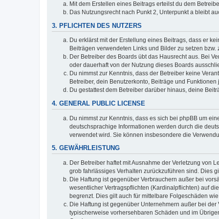
Mit dem Erstellen eines Beitrags erteilst du dem Betrei
Das Nutzungsrecht nach Punkt 2, Unterpunkt a bleibt 
3. PFLICHTEN DES NUTZERS
Du erklärst mit der Erstellung eines Beitrags, dass er ke
Beiträgen verwendeten Links und Bilder zu setzen bzw.
Der Betreiber des Boards übt das Hausrecht aus. Bei V
oder dauerhaft von der Nutzung dieses Boards ausschlie
Du nimmst zur Kenntnis, dass der Betreiber keine Verantw
Betreiber, dein Benutzerkonto, Beiträge und Funktionen 
Du gestattest dem Betreiber darüber hinaus, deine Beit
4. GENERAL PUBLIC LICENSE
Du nimmst zur Kenntnis, dass es sich bei phpBB um eine
deutschsprachige Informationen werden durch die deuts
verwendet wird. Sie können insbesondere die Verwendun
5. GEWÄHRLEISTUNG
Der Betreiber haftet mit Ausnahme der Verletzung von Le
grob fahrlässiges Verhalten zurückzuführen sind. Dies 
Die Haftung ist gegenüber Verbrauchern außer bei vors
wesentlicher Vertragspflichten (Kardinalpflichten) auf
begrenzt. Dies gilt auch für mittelbare Folgeschäden 
Die Haftung ist gegenüber Unternehmern außer bei der V
typischerweise vorhersehbaren Schäden und im Übrigen 