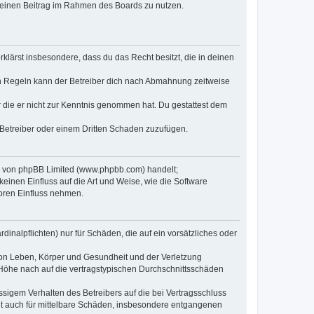
, deinen Beitrag im Rahmen des Boards zu nutzen.
erklärst insbesondere, dass du das Recht besitzt, die in deinen
n Regeln kann der Betreiber dich nach Abmahnung zeitweise
er die er nicht zur Kenntnis genommen hat. Du gestattest dem
 Betreiber oder einem Dritten Schaden zuzufügen.
re von phpBB Limited (www.phpbb.com) handelt;
inen Einfluss auf die Art und Weise, wie die Software
oren Einfluss nehmen.
inalpflichten) nur für Schäden, die auf ein vorsätzliches oder
von Leben, Körper und Gesundheit und der Verletzung
r Höhe nach auf die vertragstypischen Durchschnittsschäden
sigem Verhalten des Betreibers auf die bei Vertragsschluss
lt auch für mittelbare Schäden, insbesondere entgangenen