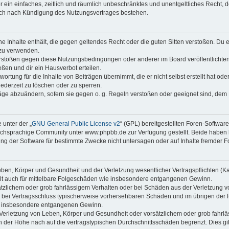
ber ein einfaches, zeitlich und räumlich unbeschränktes und unentgeltliches Recht
auch nach Kündigung des Nutzungsvertrages bestehen.
ine Inhalte enthält, die gegen geltendes Recht oder die guten Sitten verstoßen. Du 
 zu verwenden.
erstößen gegen diese Nutzungsbedingungen oder anderer im Board veröffentlichte
ßen und dir ein Hausverbot erteilen.
ortung für die Inhalte von Beiträgen übernimmt, die er nicht selbst erstellt hat od
jederzeit zu löschen oder zu sperren.
räge abzuändern, sofern sie gegen o. g. Regeln verstoßen oder geeignet sind, dem
 unter der „
GNU General Public License v2
“ (GPL) bereitgestellten Foren-Softwa
chsprachige Community unter www.phpbb.de zur Verfügung gestellt. Beide haben ke
g der Software für bestimmte Zwecke nicht untersagen oder auf Inhalte fremder F
ben, Körper und Gesundheit und der Verletzung wesentlicher Vertragspflichten (Kard
gilt auch für mittelbare Folgeschäden wie insbesondere entgangenen Gewinn.
ätzlichem oder grob fahrlässigem Verhalten oder bei Schäden aus der Verletzung 
 die bei Vertragsschluss typischerweise vorhersehbaren Schäden und im übrigen de
wie insbesondere entgangenen Gewinn.
erletzung von Leben, Körper und Gesundheit oder vorsätzlichem oder grob fahrläs
der Höhe nach auf die vertragstypischen Durchschnittsschäden begrenzt. Dies gi