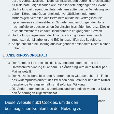
auf die vertragstypischen Durchschnittsschäden begrenzt. Dies gilt auch
für mittelbare Folgeschäden wie insbesondere entgangenen Gewinn.
Die Haftung ist gegenüber Unternehmern außer bei der Verletzung von
Leben, Körper und Gesundheit oder vorsätzlichem oder grob
fahrlässigem Verhalten des Betreibers auf die bei Vertragsschluss
typischerweise vorhersehbaren Schäden und im Übrigen der Höhe
nach auf die vertragstypischen Durchschnittsschäden begrenzt. Dies gilt
auch für mittelbare Schäden, insbesondere entgangenen Gewinn.
Die Haftungsbegrenzung der Absätze a bis c gilt sinngemäß auch
zugunsten der Mitarbeiter und Erfüllungsgehilfen des Betreibers.
Ansprüche für eine Haftung aus zwingendem nationalem Recht bleiben
unberührt.
6. ÄNDERUNGSVORBEHALT
Der Betreiber ist berechtigt, die Nutzungsbedingungen und die
Datenschutzerklärung zu ändern. Die Änderung wird dem Nutzer per E-
Mail mitgeteilt.
Der Nutzer ist berechtigt, den Änderungen zu widersprechen. Im Falle
des Widerspruchs erlischt das zwischen dem Betreiber und dem Nutzer
bestehende Vertragsverhältnis mit sofortiger Wirkung.
Die Änderungen gelten als anerkannt und verbindlich, wenn der Nutzer
den Änderungen zugestimmt hat.
Informationen über den Umgang mit deinen persönlichen Daten
Diese Website nutzt Cookies, um dir den
sind in der Datenschutzerklärung enthalten.
bestmöglichen Komfort bei der Nutzung zu