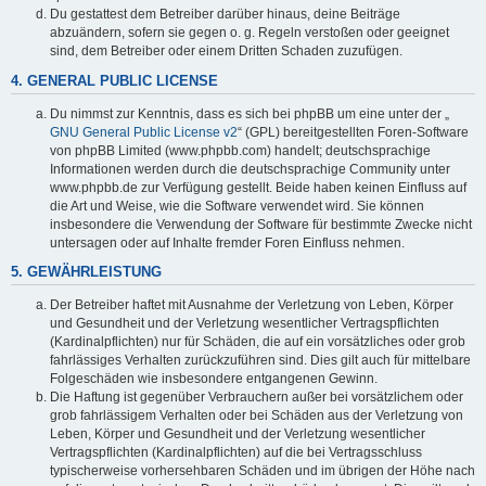
Du gestattest dem Betreiber darüber hinaus, deine Beiträge
abzuändern, sofern sie gegen o. g. Regeln verstoßen oder geeignet
sind, dem Betreiber oder einem Dritten Schaden zuzufügen.
4. GENERAL PUBLIC LICENSE
Du nimmst zur Kenntnis, dass es sich bei phpBB um eine unter der „
GNU General Public License v2
“ (GPL) bereitgestellten Foren-Software
von phpBB Limited (www.phpbb.com) handelt; deutschsprachige
Informationen werden durch die deutschsprachige Community unter
www.phpbb.de zur Verfügung gestellt. Beide haben keinen Einfluss auf
die Art und Weise, wie die Software verwendet wird. Sie können
insbesondere die Verwendung der Software für bestimmte Zwecke nicht
untersagen oder auf Inhalte fremder Foren Einfluss nehmen.
5. GEWÄHRLEISTUNG
Der Betreiber haftet mit Ausnahme der Verletzung von Leben, Körper
und Gesundheit und der Verletzung wesentlicher Vertragspflichten
(Kardinalpflichten) nur für Schäden, die auf ein vorsätzliches oder grob
fahrlässiges Verhalten zurückzuführen sind. Dies gilt auch für mittelbare
Folgeschäden wie insbesondere entgangenen Gewinn.
Die Haftung ist gegenüber Verbrauchern außer bei vorsätzlichem oder
grob fahrlässigem Verhalten oder bei Schäden aus der Verletzung von
Leben, Körper und Gesundheit und der Verletzung wesentlicher
Vertragspflichten (Kardinalpflichten) auf die bei Vertragsschluss
typischerweise vorhersehbaren Schäden und im übrigen der Höhe nach