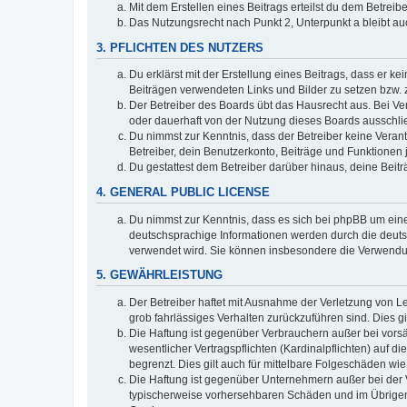
Mit dem Erstellen eines Beitrags erteilst du dem Betrei
Das Nutzungsrecht nach Punkt 2, Unterpunkt a bleibt 
3. PFLICHTEN DES NUTZERS
Du erklärst mit der Erstellung eines Beitrags, dass er ke
Beiträgen verwendeten Links und Bilder zu setzen bzw.
Der Betreiber des Boards übt das Hausrecht aus. Bei V
oder dauerhaft von der Nutzung dieses Boards ausschlie
Du nimmst zur Kenntnis, dass der Betreiber keine Verantw
Betreiber, dein Benutzerkonto, Beiträge und Funktionen 
Du gestattest dem Betreiber darüber hinaus, deine Beit
4. GENERAL PUBLIC LICENSE
Du nimmst zur Kenntnis, dass es sich bei phpBB um eine
deutschsprachige Informationen werden durch die deuts
verwendet wird. Sie können insbesondere die Verwendun
5. GEWÄHRLEISTUNG
Der Betreiber haftet mit Ausnahme der Verletzung von Le
grob fahrlässiges Verhalten zurückzuführen sind. Dies 
Die Haftung ist gegenüber Verbrauchern außer bei vors
wesentlicher Vertragspflichten (Kardinalpflichten) auf
begrenzt. Dies gilt auch für mittelbare Folgeschäden 
Die Haftung ist gegenüber Unternehmern außer bei der V
typischerweise vorhersehbaren Schäden und im Übrigen 