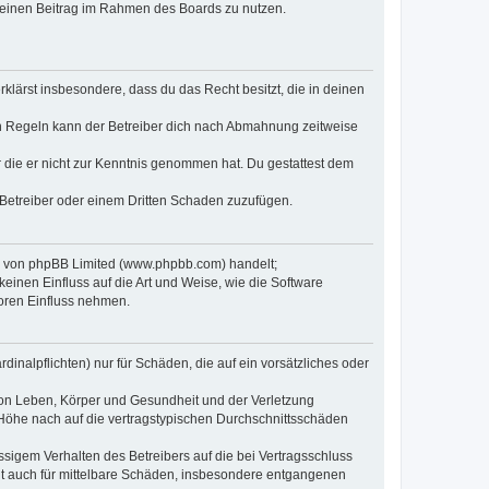
, deinen Beitrag im Rahmen des Boards zu nutzen.
erklärst insbesondere, dass du das Recht besitzt, die in deinen
n Regeln kann der Betreiber dich nach Abmahnung zeitweise
er die er nicht zur Kenntnis genommen hat. Du gestattest dem
 Betreiber oder einem Dritten Schaden zuzufügen.
re von phpBB Limited (www.phpbb.com) handelt;
inen Einfluss auf die Art und Weise, wie die Software
oren Einfluss nehmen.
inalpflichten) nur für Schäden, die auf ein vorsätzliches oder
von Leben, Körper und Gesundheit und der Verletzung
r Höhe nach auf die vertragstypischen Durchschnittsschäden
sigem Verhalten des Betreibers auf die bei Vertragsschluss
lt auch für mittelbare Schäden, insbesondere entgangenen