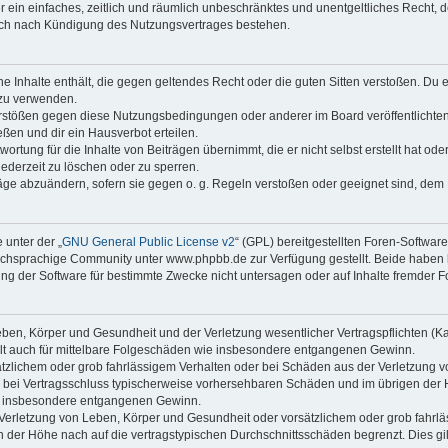
ber ein einfaches, zeitlich und räumlich unbeschränktes und unentgeltliches Recht
auch nach Kündigung des Nutzungsvertrages bestehen.
ine Inhalte enthält, die gegen geltendes Recht oder die guten Sitten verstoßen. Du 
 zu verwenden.
erstößen gegen diese Nutzungsbedingungen oder anderer im Board veröffentlichte
ßen und dir ein Hausverbot erteilen.
ortung für die Inhalte von Beiträgen übernimmt, die er nicht selbst erstellt hat od
jederzeit zu löschen oder zu sperren.
räge abzuändern, sofern sie gegen o. g. Regeln verstoßen oder geeignet sind, dem
 unter der „
GNU General Public License v2
“ (GPL) bereitgestellten Foren-Softwa
chsprachige Community unter www.phpbb.de zur Verfügung gestellt. Beide haben ke
g der Software für bestimmte Zwecke nicht untersagen oder auf Inhalte fremder F
ben, Körper und Gesundheit und der Verletzung wesentlicher Vertragspflichten (Kard
gilt auch für mittelbare Folgeschäden wie insbesondere entgangenen Gewinn.
ätzlichem oder grob fahrlässigem Verhalten oder bei Schäden aus der Verletzung 
 die bei Vertragsschluss typischerweise vorhersehbaren Schäden und im übrigen de
wie insbesondere entgangenen Gewinn.
erletzung von Leben, Körper und Gesundheit oder vorsätzlichem oder grob fahrläs
der Höhe nach auf die vertragstypischen Durchschnittsschäden begrenzt. Dies gi