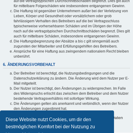
auf die vertragstypischen Durchschnittsschäden begrenzt. Dies gilt auch
für mittelbare Folgeschäden wie insbesondere entgangenen Gewinn.
Die Haftung ist gegenüber Unternehmern außer bei der Verletzung von
Leben, Körper und Gesundheit oder vorsätzlichem oder grob
fahrlässigem Verhalten des Betreibers auf die bei Vertragsschluss
typischerweise vorhersehbaren Schäden und im Übrigen der Höhe
nach auf die vertragstypischen Durchschnittsschäden begrenzt. Dies gilt
auch für mittelbare Schäden, insbesondere entgangenen Gewinn.
Die Haftungsbegrenzung der Absätze a bis c gilt sinngemäß auch
zugunsten der Mitarbeiter und Erfüllungsgehilfen des Betreibers.
Ansprüche für eine Haftung aus zwingendem nationalem Recht bleiben
unberührt.
6. ÄNDERUNGSVORBEHALT
Der Betreiber ist berechtigt, die Nutzungsbedingungen und die
Datenschutzerklärung zu ändern. Die Änderung wird dem Nutzer per E-
Mail mitgeteilt.
Der Nutzer ist berechtigt, den Änderungen zu widersprechen. Im Falle
des Widerspruchs erlischt das zwischen dem Betreiber und dem Nutzer
bestehende Vertragsverhältnis mit sofortiger Wirkung.
Die Änderungen gelten als anerkannt und verbindlich, wenn der Nutzer
den Änderungen zugestimmt hat.
Informationen über den Umgang mit deinen persönlichen Daten
Diese Website nutzt Cookies, um dir den
sind in der Datenschutzerklärung enthalten.
bestmöglichen Komfort bei der Nutzung zu