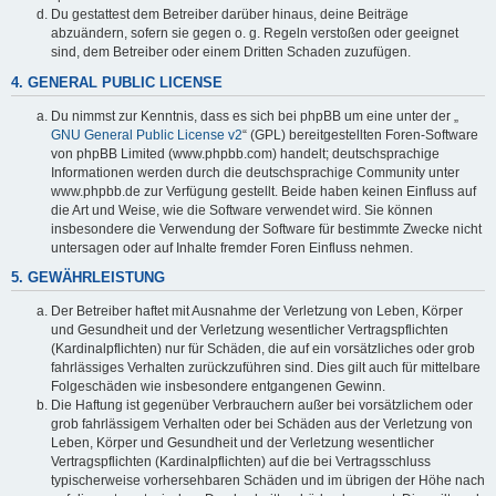
Du gestattest dem Betreiber darüber hinaus, deine Beiträge
abzuändern, sofern sie gegen o. g. Regeln verstoßen oder geeignet
sind, dem Betreiber oder einem Dritten Schaden zuzufügen.
4. GENERAL PUBLIC LICENSE
Du nimmst zur Kenntnis, dass es sich bei phpBB um eine unter der „
GNU General Public License v2
“ (GPL) bereitgestellten Foren-Software
von phpBB Limited (www.phpbb.com) handelt; deutschsprachige
Informationen werden durch die deutschsprachige Community unter
www.phpbb.de zur Verfügung gestellt. Beide haben keinen Einfluss auf
die Art und Weise, wie die Software verwendet wird. Sie können
insbesondere die Verwendung der Software für bestimmte Zwecke nicht
untersagen oder auf Inhalte fremder Foren Einfluss nehmen.
5. GEWÄHRLEISTUNG
Der Betreiber haftet mit Ausnahme der Verletzung von Leben, Körper
und Gesundheit und der Verletzung wesentlicher Vertragspflichten
(Kardinalpflichten) nur für Schäden, die auf ein vorsätzliches oder grob
fahrlässiges Verhalten zurückzuführen sind. Dies gilt auch für mittelbare
Folgeschäden wie insbesondere entgangenen Gewinn.
Die Haftung ist gegenüber Verbrauchern außer bei vorsätzlichem oder
grob fahrlässigem Verhalten oder bei Schäden aus der Verletzung von
Leben, Körper und Gesundheit und der Verletzung wesentlicher
Vertragspflichten (Kardinalpflichten) auf die bei Vertragsschluss
typischerweise vorhersehbaren Schäden und im übrigen der Höhe nach