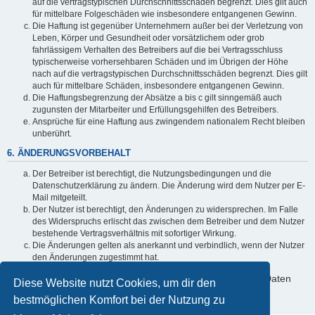
auf die vertragstypischen Durchschnittsschäden begrenzt. Dies gilt auch
für mittelbare Folgeschäden wie insbesondere entgangenen Gewinn.
Die Haftung ist gegenüber Unternehmern außer bei der Verletzung von
Leben, Körper und Gesundheit oder vorsätzlichem oder grob
fahrlässigem Verhalten des Betreibers auf die bei Vertragsschluss
typischerweise vorhersehbaren Schäden und im Übrigen der Höhe
nach auf die vertragstypischen Durchschnittsschäden begrenzt. Dies gilt
auch für mittelbare Schäden, insbesondere entgangenen Gewinn.
Die Haftungsbegrenzung der Absätze a bis c gilt sinngemäß auch
zugunsten der Mitarbeiter und Erfüllungsgehilfen des Betreibers.
Ansprüche für eine Haftung aus zwingendem nationalem Recht bleiben
unberührt.
6. ÄNDERUNGSVORBEHALT
Der Betreiber ist berechtigt, die Nutzungsbedingungen und die
Datenschutzerklärung zu ändern. Die Änderung wird dem Nutzer per E-
Mail mitgeteilt.
Der Nutzer ist berechtigt, den Änderungen zu widersprechen. Im Falle
des Widerspruchs erlischt das zwischen dem Betreiber und dem Nutzer
bestehende Vertragsverhältnis mit sofortiger Wirkung.
Die Änderungen gelten als anerkannt und verbindlich, wenn der Nutzer
den Änderungen zugestimmt hat.
Informationen über den Umgang mit deinen persönlichen Daten
Diese Website nutzt Cookies, um dir den
sind in der Datenschutzerklärung enthalten.
bestmöglichen Komfort bei der Nutzung zu