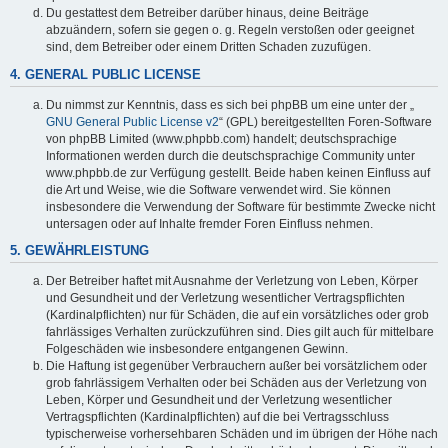
Du gestattest dem Betreiber darüber hinaus, deine Beiträge
abzuändern, sofern sie gegen o. g. Regeln verstoßen oder geeignet
sind, dem Betreiber oder einem Dritten Schaden zuzufügen.
4. GENERAL PUBLIC LICENSE
Du nimmst zur Kenntnis, dass es sich bei phpBB um eine unter der „
GNU General Public License v2
“ (GPL) bereitgestellten Foren-Software
von phpBB Limited (www.phpbb.com) handelt; deutschsprachige
Informationen werden durch die deutschsprachige Community unter
www.phpbb.de zur Verfügung gestellt. Beide haben keinen Einfluss auf
die Art und Weise, wie die Software verwendet wird. Sie können
insbesondere die Verwendung der Software für bestimmte Zwecke nicht
untersagen oder auf Inhalte fremder Foren Einfluss nehmen.
5. GEWÄHRLEISTUNG
Der Betreiber haftet mit Ausnahme der Verletzung von Leben, Körper
und Gesundheit und der Verletzung wesentlicher Vertragspflichten
(Kardinalpflichten) nur für Schäden, die auf ein vorsätzliches oder grob
fahrlässiges Verhalten zurückzuführen sind. Dies gilt auch für mittelbare
Folgeschäden wie insbesondere entgangenen Gewinn.
Die Haftung ist gegenüber Verbrauchern außer bei vorsätzlichem oder
grob fahrlässigem Verhalten oder bei Schäden aus der Verletzung von
Leben, Körper und Gesundheit und der Verletzung wesentlicher
Vertragspflichten (Kardinalpflichten) auf die bei Vertragsschluss
typischerweise vorhersehbaren Schäden und im übrigen der Höhe nach