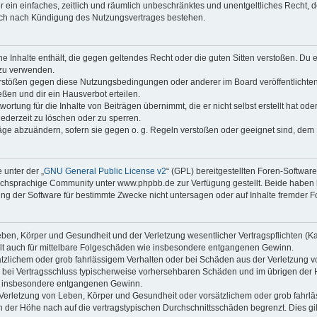
ber ein einfaches, zeitlich und räumlich unbeschränktes und unentgeltliches Recht
auch nach Kündigung des Nutzungsvertrages bestehen.
ine Inhalte enthält, die gegen geltendes Recht oder die guten Sitten verstoßen. Du 
 zu verwenden.
erstößen gegen diese Nutzungsbedingungen oder anderer im Board veröffentlichte
ßen und dir ein Hausverbot erteilen.
ortung für die Inhalte von Beiträgen übernimmt, die er nicht selbst erstellt hat od
jederzeit zu löschen oder zu sperren.
räge abzuändern, sofern sie gegen o. g. Regeln verstoßen oder geeignet sind, dem
 unter der „
GNU General Public License v2
“ (GPL) bereitgestellten Foren-Softwa
chsprachige Community unter www.phpbb.de zur Verfügung gestellt. Beide haben ke
g der Software für bestimmte Zwecke nicht untersagen oder auf Inhalte fremder F
ben, Körper und Gesundheit und der Verletzung wesentlicher Vertragspflichten (Kard
gilt auch für mittelbare Folgeschäden wie insbesondere entgangenen Gewinn.
ätzlichem oder grob fahrlässigem Verhalten oder bei Schäden aus der Verletzung 
 die bei Vertragsschluss typischerweise vorhersehbaren Schäden und im übrigen de
wie insbesondere entgangenen Gewinn.
erletzung von Leben, Körper und Gesundheit oder vorsätzlichem oder grob fahrläs
der Höhe nach auf die vertragstypischen Durchschnittsschäden begrenzt. Dies gi