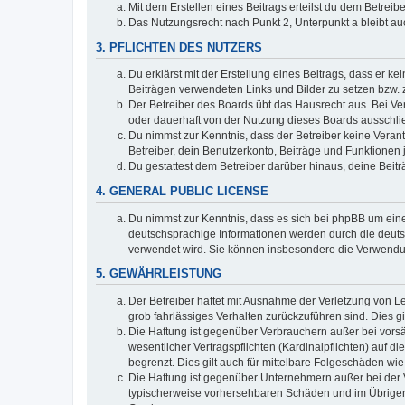
Mit dem Erstellen eines Beitrags erteilst du dem Betrei
Das Nutzungsrecht nach Punkt 2, Unterpunkt a bleibt 
3. PFLICHTEN DES NUTZERS
Du erklärst mit der Erstellung eines Beitrags, dass er ke
Beiträgen verwendeten Links und Bilder zu setzen bzw.
Der Betreiber des Boards übt das Hausrecht aus. Bei V
oder dauerhaft von der Nutzung dieses Boards ausschlie
Du nimmst zur Kenntnis, dass der Betreiber keine Verantw
Betreiber, dein Benutzerkonto, Beiträge und Funktionen 
Du gestattest dem Betreiber darüber hinaus, deine Beit
4. GENERAL PUBLIC LICENSE
Du nimmst zur Kenntnis, dass es sich bei phpBB um eine
deutschsprachige Informationen werden durch die deuts
verwendet wird. Sie können insbesondere die Verwendun
5. GEWÄHRLEISTUNG
Der Betreiber haftet mit Ausnahme der Verletzung von Le
grob fahrlässiges Verhalten zurückzuführen sind. Dies 
Die Haftung ist gegenüber Verbrauchern außer bei vors
wesentlicher Vertragspflichten (Kardinalpflichten) auf
begrenzt. Dies gilt auch für mittelbare Folgeschäden 
Die Haftung ist gegenüber Unternehmern außer bei der V
typischerweise vorhersehbaren Schäden und im Übrigen 