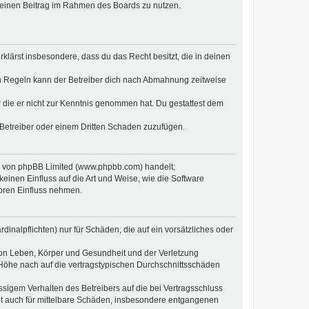
, deinen Beitrag im Rahmen des Boards zu nutzen.
erklärst insbesondere, dass du das Recht besitzt, die in deinen
n Regeln kann der Betreiber dich nach Abmahnung zeitweise
er die er nicht zur Kenntnis genommen hat. Du gestattest dem
 Betreiber oder einem Dritten Schaden zuzufügen.
re von phpBB Limited (www.phpbb.com) handelt;
inen Einfluss auf die Art und Weise, wie die Software
oren Einfluss nehmen.
inalpflichten) nur für Schäden, die auf ein vorsätzliches oder
von Leben, Körper und Gesundheit und der Verletzung
r Höhe nach auf die vertragstypischen Durchschnittsschäden
sigem Verhalten des Betreibers auf die bei Vertragsschluss
lt auch für mittelbare Schäden, insbesondere entgangenen