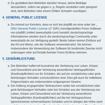
Du gestattest dem Betreiber darüber hinaus, deine Beiträge
abzuändern, sofern sie gegen o. g. Regeln verstoßen oder geeignet
sind, dem Betreiber oder einem Dritten Schaden zuzufügen.
4. GENERAL PUBLIC LICENSE
Du nimmst zur Kenntnis, dass es sich bei phpBB um eine unter der „
GNU General Public License v2
“ (GPL) bereitgestellten Foren-Software
von phpBB Limited (www.phpbb.com) handelt; deutschsprachige
Informationen werden durch die deutschsprachige Community unter
www.phpbb.de zur Verfügung gestellt. Beide haben keinen Einfluss auf
die Art und Weise, wie die Software verwendet wird. Sie können
insbesondere die Verwendung der Software für bestimmte Zwecke nicht
untersagen oder auf Inhalte fremder Foren Einfluss nehmen.
5. GEWÄHRLEISTUNG
Der Betreiber haftet mit Ausnahme der Verletzung von Leben, Körper
und Gesundheit und der Verletzung wesentlicher Vertragspflichten
(Kardinalpflichten) nur für Schäden, die auf ein vorsätzliches oder grob
fahrlässiges Verhalten zurückzuführen sind. Dies gilt auch für mittelbare
Folgeschäden wie insbesondere entgangenen Gewinn.
Die Haftung ist gegenüber Verbrauchern außer bei vorsätzlichem oder
grob fahrlässigem Verhalten oder bei Schäden aus der Verletzung von
Leben, Körper und Gesundheit und der Verletzung wesentlicher
Vertragspflichten (Kardinalpflichten) auf die bei Vertragsschluss
typischerweise vorhersehbaren Schäden und im übrigen der Höhe nach