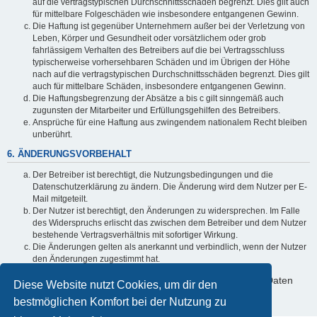
auf die vertragstypischen Durchschnittsschäden begrenzt. Dies gilt auch
für mittelbare Folgeschäden wie insbesondere entgangenen Gewinn.
Die Haftung ist gegenüber Unternehmern außer bei der Verletzung von
Leben, Körper und Gesundheit oder vorsätzlichem oder grob
fahrlässigem Verhalten des Betreibers auf die bei Vertragsschluss
typischerweise vorhersehbaren Schäden und im Übrigen der Höhe
nach auf die vertragstypischen Durchschnittsschäden begrenzt. Dies gilt
auch für mittelbare Schäden, insbesondere entgangenen Gewinn.
Die Haftungsbegrenzung der Absätze a bis c gilt sinngemäß auch
zugunsten der Mitarbeiter und Erfüllungsgehilfen des Betreibers.
Ansprüche für eine Haftung aus zwingendem nationalem Recht bleiben
unberührt.
6. ÄNDERUNGSVORBEHALT
Der Betreiber ist berechtigt, die Nutzungsbedingungen und die
Datenschutzerklärung zu ändern. Die Änderung wird dem Nutzer per E-
Mail mitgeteilt.
Der Nutzer ist berechtigt, den Änderungen zu widersprechen. Im Falle
des Widerspruchs erlischt das zwischen dem Betreiber und dem Nutzer
bestehende Vertragsverhältnis mit sofortiger Wirkung.
Die Änderungen gelten als anerkannt und verbindlich, wenn der Nutzer
den Änderungen zugestimmt hat.
Informationen über den Umgang mit deinen persönlichen Daten
Diese Website nutzt Cookies, um dir den
sind in der Datenschutzerklärung enthalten.
bestmöglichen Komfort bei der Nutzung zu