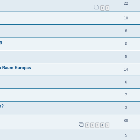
22
1
2
10
8
ng
0
8
en Raum Europas
14
6
7
n?
3
88
1
2
3
4
5
5