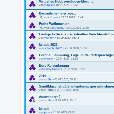
Virtuelles Hobbyvirologen-Meeting
von
Howie
»
10.04.2021, 11:52
Besinnliche Feiertage...
von
Howie
»
24.12.2019, 10:41
Frohe Weihnachten
von
SanukSHG
»
24.12.2020, 12:08
Lustige Texte aus der aktuellen Berichterstattu
von
Werner
»
18.09.2020, 08:43
Urlaub 2021
von
schaefer1402
»
25.06.2020, 12:50
Corona: Stimmung, Lage im deutschsprachig
von
Howie
»
02.04.2020, 18:16
Eure Reiseplanung
von
Harry Haller
»
02.02.2020, 12:07
2019 ...
von
smile
»
01.01.2020, 08:12
Sand/Muscheln/Elefantendungpaper mitnehme
von
zFerrox
»
20.12.2019, 10:03
Auswandern?!
von
smile
»
11.02.2019, 10:16
Urlaub
von
jenn
»
15.08.2019, 09:56