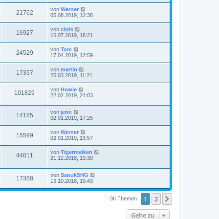
von
Werner
21762
05.08.2019, 12:38
von
chris
16927
16.07.2019, 18:21
von
Tom
24529
17.04.2019, 12:59
von
martin
17357
25.03.2019, 11:21
von
Howie
101829
22.02.2019, 21:03
von
jenn
14185
02.01.2019, 17:25
von
Werner
15599
02.01.2019, 13:57
von
Tigermeiken
44011
21.12.2018, 13:30
von
SanukSHG
17358
13.10.2018, 19:43
1
2
Nächste
36 Themen
Gehe zu