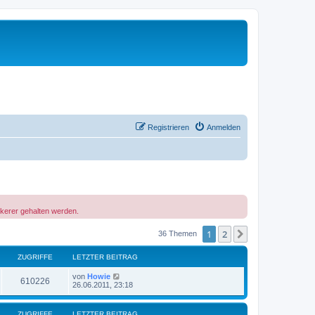
Registrieren
Anmelden
ckerer gehalten werden.
1
2
Nächste
36 Themen
ZUGRIFFE
LETZTER BEITRAG
von
Howie
610226
26.06.2011, 23:18
ZUGRIFFE
LETZTER BEITRAG