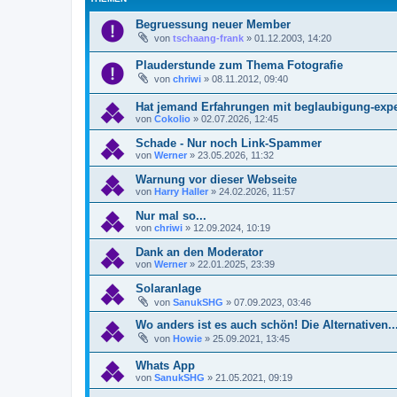
Begruessung neuer Member
von
tschaang-frank
»
01.12.2003, 14:20
Plauderstunde zum Thema Fotografie
von
chriwi
»
08.11.2012, 09:40
Hat jemand Erfahrungen mit beglaubigung-exp
von
Cokolio
»
02.07.2026, 12:45
Schade - Nur noch Link-Spammer
von
Werner
»
23.05.2026, 11:32
Warnung vor dieser Webseite
von
Harry Haller
»
24.02.2026, 11:57
Nur mal so...
von
chriwi
»
12.09.2024, 10:19
Dank an den Moderator
von
Werner
»
22.01.2025, 23:39
Solaranlage
von
SanukSHG
»
07.09.2023, 03:46
Wo anders ist es auch schön! Die Alternativen..
von
Howie
»
25.09.2021, 13:45
Whats App
von
SanukSHG
»
21.05.2021, 09:19