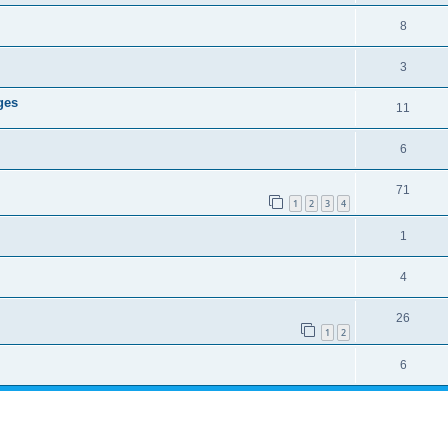
8
3
ges
11
6
71
1
2
3
4
1
4
26
1
2
6