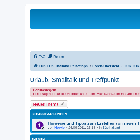
FAQ
Regeln
TUK TUK Thailand Reisetipps
Foren-Übersicht
TUK TUK 
Urlaub, Smalltalk und Treffpunkt
Forumsregeln
Forensegment für die Member unter sich. Hier kann auch mal am Thema
Neues Thema
BEKANNTMACHUNGEN
Hinweise und Tipps zum Erstellen von neuen 
von
Howie
»
26.06.2011, 23:18
» in
Südthailand
THEMEN