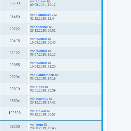
von
Howie
56733
09.05.2021, 19:17
von
SanukSHG
36459
31.12.2020, 12:44
von
thaistar
29222
28.12.2020, 08:01
von
Werner
23415
18.09.2020, 08:43
von
Werner
31122
08.07.2020, 16:13
von
Werner
39855
10.04.2020, 21:28
von
Laubfrosch
28204
05.02.2020, 14:19
von
Rena
29810
02.01.2020, 23:39
von
hawoky
26504
20.12.2019, 17:42
von
Howie
192538
08.12.2019, 08:57
von
jenn
28200
20.08.2019, 12:43