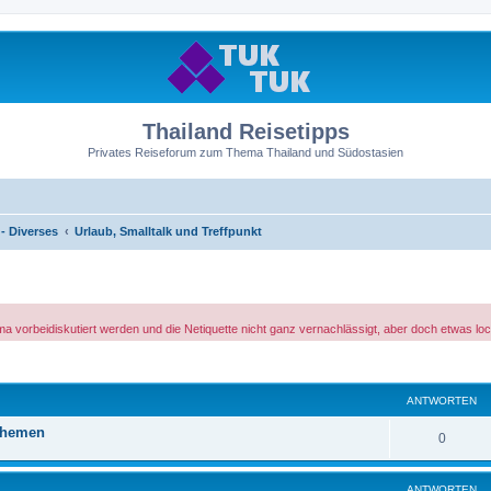
Thailand Reisetipps
Privates Reiseforum zum Thema Thailand und Südostasien
- Diverses
Urlaub, Smalltalk und Treffpunkt
 vorbeidiskutiert werden und die Netiquette nicht ganz vernachlässigt, aber doch etwas lo
ANTWORTEN
Themen
0
ANTWORTEN