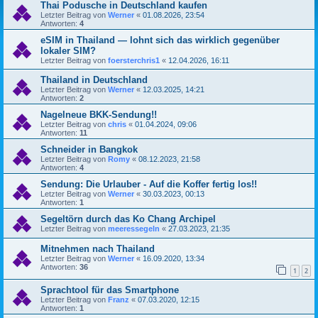
Thai Podusche in Deutschland kaufen
Letzter Beitrag von
Werner
«
01.08.2026, 23:54
Antworten:
4
eSIM in Thailand — lohnt sich das wirklich gegenüber
lokaler SIM?
Letzter Beitrag von
foersterchris1
«
12.04.2026, 16:11
Thailand in Deutschland
Letzter Beitrag von
Werner
«
12.03.2025, 14:21
Antworten:
2
Nagelneue BKK-Sendung!!
Letzter Beitrag von
chris
«
01.04.2024, 09:06
Antworten:
11
Schneider in Bangkok
Letzter Beitrag von
Romy
«
08.12.2023, 21:58
Antworten:
4
Sendung: Die Urlauber - Auf die Koffer fertig los!!
Letzter Beitrag von
Werner
«
30.03.2023, 00:13
Antworten:
1
Segeltörn durch das Ko Chang Archipel
Letzter Beitrag von
meeressegeln
«
27.03.2023, 21:35
Mitnehmen nach Thailand
Letzter Beitrag von
Werner
«
16.09.2020, 13:34
Antworten:
36
1
2
Sprachtool für das Smartphone
Letzter Beitrag von
Franz
«
07.03.2020, 12:15
Antworten:
1