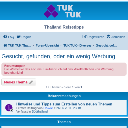
Thailand Reisetipps
FAQ
Regeln
Registrieren
Anmelden
TUK TUK Thailand Reisetipps
Foren-Übersicht
TUK TUK - Diverses
Gesucht, gefunden, oder ein wenig Werbung
Gesucht, gefunden, oder ein wenig Werbung
Forumsregeln
Die Werbecke des Forums. Ein Anspruch auf das Veröffentlichen von Werbung
besteht nicht!
Neues Thema
17 Themen • Seite
1
von
1
Bekanntmachungen
Hinweise und Tipps zum Erstellen von neuen Themen
Letzter Beitrag von
Howie
«
26.06.2011, 23:18
Verfasst in
Südthailand
Themen