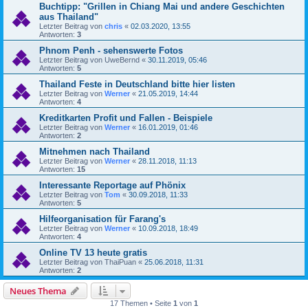
Buchtipp: "Grillen in Chiang Mai und andere Geschichten
aus Thailand"
Letzter Beitrag von
chris
«
02.03.2020, 13:55
Antworten:
3
Phnom Penh - sehenswerte Fotos
Letzter Beitrag von
UweBernd
«
30.11.2019, 05:46
Antworten:
5
Thailand Feste in Deutschland bitte hier listen
Letzter Beitrag von
Werner
«
21.05.2019, 14:44
Antworten:
4
Kreditkarten Profit und Fallen - Beispiele
Letzter Beitrag von
Werner
«
16.01.2019, 01:46
Antworten:
2
Mitnehmen nach Thailand
Letzter Beitrag von
Werner
«
28.11.2018, 11:13
Antworten:
15
Interessante Reportage auf Phönix
Letzter Beitrag von
Tom
«
30.09.2018, 11:33
Antworten:
5
Hilfeorganisation für Farang's
Letzter Beitrag von
Werner
«
10.09.2018, 18:49
Antworten:
4
Online TV 13 heute gratis
Letzter Beitrag von
ThaiPuan
«
25.06.2018, 11:31
Antworten:
2
Neues Thema
17 Themen • Seite
1
von
1