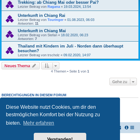
Trekking: ab Chiang Mai oder besser Pai?
Letzter Beitrag von
Ragana
«
19.03.2024, 13:54
Unterkunft in Chiang Rai
Letzter Beitrag von
Touringer
«
01.08.2023, 06:03
Antworten:
11
Unterkunft in Chiang Mai
Letzter Beitrag von
Stefan
«
18.02.2020, 06:23
Antworten:
7
Thailand mit Kindern im Juli - Norden dann überhaupt
besuchen?
Letzter Beitrag von
trscholz
«
09.02.2020, 14:07
Neues Thema
4 Themen • Seite
1
von
1
Gehe zu
BERECHTIGUNGEN IN DIESEM FORUM
Du darfst
keine
neuen Themen in diesem Forum erstellen.
Du darfst
keine
Antworten zu Themen in diesem Forum erstellen.
Diese Website nutzt Cookies, um dir den
Du darfst deine Beiträge in diesem Forum
nicht
ändern.
bestmöglichen Komfort bei der Nutzung zu
Du darfst deine Beiträge in diesem Forum
nicht
löschen.
Du darfst
keine
Dateianhänge in diesem Forum erstellen.
bieten.
Mehr erfahren
TUK TUK Thailand Reisetipps
Foren-Übersicht
Verstanden!
Powered by
phpBB
® Forum Software © phpBB Limited