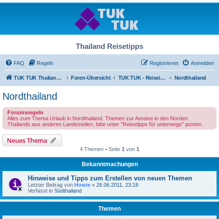
Thailand Reisetipps
FAQ
Regeln
Registrieren
Anmelden
TUK TUK Thailand Reisetipps
Foren-Übersicht
TUK TUK - Reiseinfos - Thailand Regional
Nordthailand
Nordthailand
Forumsregeln
Alles zum Thema Urlaub in Nordthailand. Themen zur Anreise in den Norden
Thailands aus anderen Landesteilen, bitte unter "Reisetipps für unterwegs" posten.
Neues Thema
4 Themen • Seite
1
von
1
Bekanntmachungen
Hinweise und Tipps zum Erstellen von neuen Themen
Letzter Beitrag von
Howie
«
26.06.2011, 23:18
Verfasst in
Südthailand
Themen