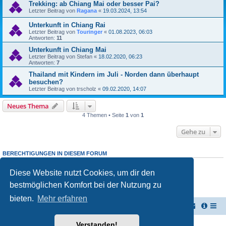
Trekking: ab Chiang Mai oder besser Pai?
Letzter Beitrag von
Ragana
«
19.03.2024, 13:54
Unterkunft in Chiang Rai
Letzter Beitrag von
Touringer
«
01.08.2023, 06:03
Antworten:
11
Unterkunft in Chiang Mai
Letzter Beitrag von
Stefan
«
18.02.2020, 06:23
Antworten:
7
Thailand mit Kindern im Juli - Norden dann überhaupt
besuchen?
Letzter Beitrag von
trscholz
«
09.02.2020, 14:07
Neues Thema
4 Themen • Seite
1
von
1
Gehe zu
BERECHTIGUNGEN IN DIESEM FORUM
Du darfst
keine
neuen Themen in diesem Forum erstellen.
Du darfst
keine
Antworten zu Themen in diesem Forum erstellen.
Diese Website nutzt Cookies, um dir den
Du darfst deine Beiträge in diesem Forum
nicht
ändern.
bestmöglichen Komfort bei der Nutzung zu
Du darfst deine Beiträge in diesem Forum
nicht
löschen.
Du darfst
keine
Dateianhänge in diesem Forum erstellen.
bieten.
Mehr erfahren
TUK TUK Thailand Reisetipps
Foren-Übersicht
Verstanden!
Powered by
phpBB
® Forum Software © phpBB Limited