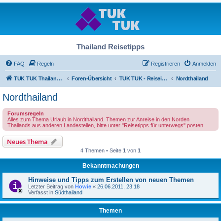
Thailand Reisetipps
FAQ
Regeln
Registrieren
Anmelden
TUK TUK Thailand Reisetipps
Foren-Übersicht
TUK TUK - Reiseinfos - Thailand Regional
Nordthailand
Nordthailand
Forumsregeln
Alles zum Thema Urlaub in Nordthailand. Themen zur Anreise in den Norden
Thailands aus anderen Landesteilen, bitte unter "Reisetipps für unterwegs" posten.
Neues Thema
4 Themen • Seite
1
von
1
Bekanntmachungen
Hinweise und Tipps zum Erstellen von neuen Themen
Letzter Beitrag von
Howie
«
26.06.2011, 23:18
Verfasst in
Südthailand
Themen