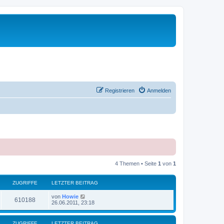
Registrieren
Anmelden
4 Themen • Seite
1
von
1
ZUGRIFFE
LETZTER BEITRAG
von
Howie
610188
26.06.2011, 23:18
ZUGRIFFE
LETZTER BEITRAG