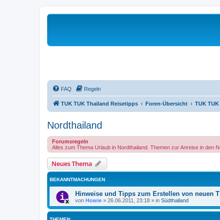
FAQ
Regeln
TUK TUK Thailand Reisetipps
Foren-Übersicht
TUK TUK -
Nordthailand
Forumsregeln
Alles zum Thema Urlaub in Nordthailand. Themen zur Anreise in den No
Neues Thema
BEKANNTMACHUNGEN
Hinweise und Tipps zum Erstellen von neuen 
von
Howie
»
26.06.2011, 23:18
» in
Südthailand
THEMEN