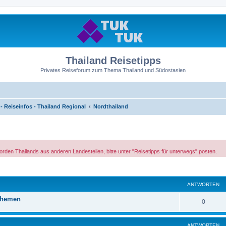
Thailand Reisetipps
Privates Reiseforum zum Thema Thailand und Südostasien
 Reiseinfos - Thailand Regional
Nordthailand
rden Thailands aus anderen Landesteilen, bitte unter "Reisetipps für unterwegs" posten.
ANTWORTEN
Themen
0
ANTWORTEN