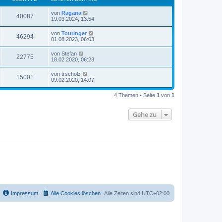
von
Ragana
40087
19.03.2024, 13:54
von
Touringer
46294
01.08.2023, 06:03
von
Stefan
22775
18.02.2020, 06:23
von
trscholz
15001
09.02.2020, 14:07
4 Themen • Seite
1
von
1
Gehe zu
Impressum
Alle Cookies löschen
Alle Zeiten sind
UTC+02:00