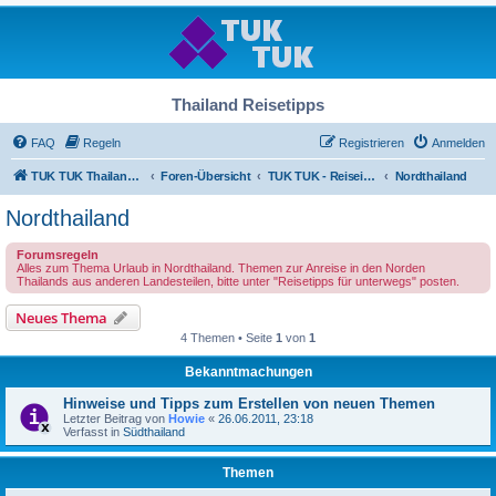
Thailand Reisetipps
FAQ
Regeln
Registrieren
Anmelden
TUK TUK Thailand Reisetipps
Foren-Übersicht
TUK TUK - Reiseinfos - Thailand Regional
Nordthailand
Nordthailand
Forumsregeln
Alles zum Thema Urlaub in Nordthailand. Themen zur Anreise in den Norden
Thailands aus anderen Landesteilen, bitte unter "Reisetipps für unterwegs" posten.
Neues Thema
4 Themen • Seite
1
von
1
Bekanntmachungen
Hinweise und Tipps zum Erstellen von neuen Themen
Letzter Beitrag von
Howie
«
26.06.2011, 23:18
Verfasst in
Südthailand
Themen