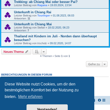
Trekking: ab Chiang Mai oder besser Pai?
Letzter Beitrag von
Ragana
«
19.03.2024, 13:54
Unterkunft in Chiang Rai
Letzter Beitrag von
Touringer
«
01.08.2023, 06:03
Antworten:
11
Unterkunft in Chiang Mai
Letzter Beitrag von
Stefan
«
18.02.2020, 06:23
Antworten:
7
Thailand mit Kindern im Juli - Norden dann überhaupt
besuchen?
Letzter Beitrag von
trscholz
«
09.02.2020, 14:07
Neues Thema
4 Themen • Seite
1
von
1
Gehe zu
BERECHTIGUNGEN IN DIESEM FORUM
Du darfst
keine
neuen Themen in diesem Forum erstellen.
Du darfst
keine
Antworten zu Themen in diesem Forum erstellen.
Diese Website nutzt Cookies, um dir den
Du darfst deine Beiträge in diesem Forum
nicht
ändern.
bestmöglichen Komfort bei der Nutzung zu
Du darfst deine Beiträge in diesem Forum
nicht
löschen.
Du darfst
keine
Dateianhänge in diesem Forum erstellen.
bieten.
Mehr erfahren
TUK TUK Thailand Reisetipps
Foren-Übersicht
Verstanden!
Powered by
phpBB
® Forum Software © phpBB Limited