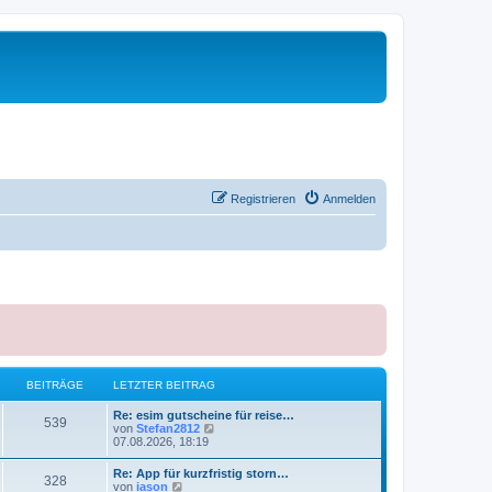
Registrieren
Anmelden
BEITRÄGE
LETZTER BEITRAG
Re: esim gutscheine für reise…
539
N
von
Stefan2812
e
07.08.2026, 18:19
u
e
Re: App für kurzfristig storn…
328
s
N
von
iason