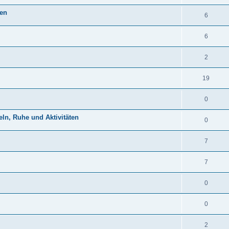
hen
6
6
2
19
0
eln, Ruhe und Aktivitäten
0
7
7
0
0
2