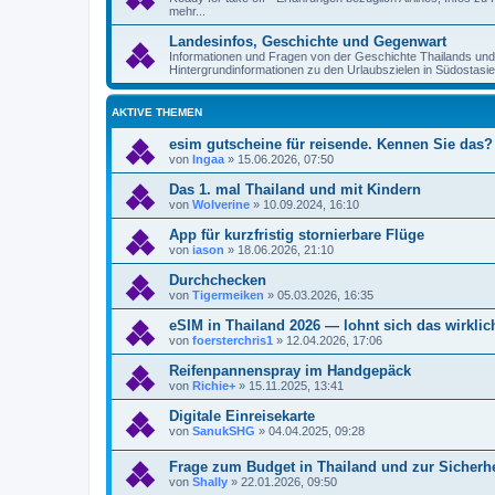
mehr...
Landesinfos, Geschichte und Gegenwart
Informationen und Fragen von der Geschichte Thailands un
Hintergrundinformationen zu den Urlaubszielen in Südostasie
AKTIVE THEMEN
esim gutscheine für reisende. Kennen Sie das?
von
Ingaa
»
15.06.2026, 07:50
Das 1. mal Thailand und mit Kindern
von
Wolverine
»
10.09.2024, 16:10
App für kurzfristig stornierbare Flüge
von
iason
»
18.06.2026, 21:10
Durchchecken
von
Tigermeiken
»
05.03.2026, 16:35
eSIM in Thailand 2026 — lohnt sich das wirklic
von
foersterchris1
»
12.04.2026, 17:06
Reifenpannenspray im Handgepäck
von
Richie+
»
15.11.2025, 13:41
Digitale Einreisekarte
von
SanukSHG
»
04.04.2025, 09:28
Frage zum Budget in Thailand und zur Sicherh
von
Shally
»
22.01.2026, 09:50