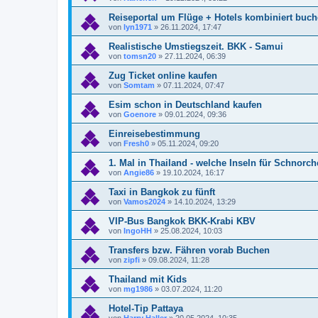
Reiseportal um Flüge + Hotels kombiniert buc
von
lyn1971
»
26.11.2024, 17:47
Realistische Umstiegszeit. BKK - Samui
von
tomsn20
»
27.11.2024, 06:39
Zug Ticket online kaufen
von
Somtam
»
07.11.2024, 07:47
Esim schon in Deutschland kaufen
von
Goenore
»
09.01.2024, 09:36
Einreisebestimmung
von
Fresh0
»
05.11.2024, 09:20
1. Mal in Thailand - welche Inseln für Schnorch
von
Angie86
»
19.10.2024, 16:17
Taxi in Bangkok zu fünft
von
Vamos2024
»
14.10.2024, 13:29
VIP-Bus Bangkok BKK-Krabi KBV
von
IngoHH
»
25.08.2024, 10:03
Transfers bzw. Fähren vorab Buchen
von
zipfi
»
09.08.2024, 11:28
Thailand mit Kids
von
mg1986
»
03.07.2024, 11:20
Hotel-Tip Pattaya
von
Harry Haller
»
20.05.2024, 10:35