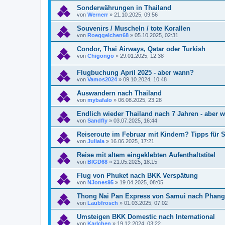
Sonderwährungen in Thailand
von
Wernerr
»
21.10.2025, 09:56
Souvenirs / Muscheln / tote Korallen
von
Roeggelchen68
»
05.10.2025, 02:31
Condor, Thai Airways, Qatar oder Turkish
von
Chigongo
»
29.01.2025, 12:38
Flugbuchung April 2025 - aber wann?
von
Vamos2024
»
09.10.2024, 10:48
Auswandern nach Thailand
von
mybafalo
»
06.08.2025, 23:28
Endlich wieder Thailand nach 7 Jahren - aber 
von
Sandfly
»
03.07.2025, 16:44
Reiseroute im Februar mit Kindern? Tipps für S
von
Juliala
»
16.06.2025, 17:21
Reise mit altem eingeklebten Aufenthaltstitel
von
BIGD68
»
21.05.2025, 18:15
Flug von Phuket nach BKK Verspätung
von
NJones95
»
19.04.2025, 08:05
Thong Nai Pan Express von Samui nach Phan
von
Laubfrosch
»
01.03.2025, 07:02
Umsteigen BKK Domestic nach International
von
Karlchen
»
19.12.2024, 03:22