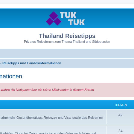
Thailand Reisetipps
Privates Reiseforum zum Thema Thailand und Südostasien
- Reisetipps und Landesinformationen
mationen
wahre die Netiquette fuer ein faires Miteinander in diesem Forum.
THEMEN
42
n allgemein. Gesundheitstipps, Reisezeit und Visa, sowie das Reisen mit
34
zu Flughäfen, Tipps bei Zwischenstopps auf dem Weg nach Asien und