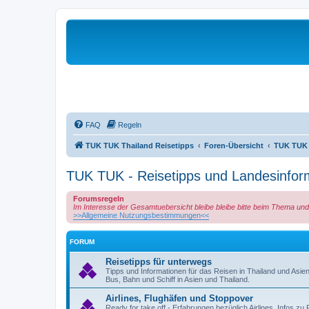
FAQ
Regeln
TUK TUK Thailand Reisetipps
Foren-Übersicht
TUK TUK 
TUK TUK - Reisetipps und Landesinfor
Forumsregeln
Im Interesse der Gesamtuebersicht bleibe bleibe bitte beim Thema und 
>>Allgemeine Nutzungsbestimmungen<<
FORUM
Reisetipps für unterwegs
Tipps und Informationen für das Reisen in Thailand und Asie
Bus, Bahn und Schiff in Asien und Thailand.
Airlines, Flughäfen und Stoppover
Ready for take off - Erfahrungen bezüglich Airlines, Infos 