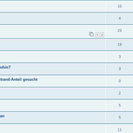
10
4
23
1
2
19
3
wohin?
3
trand-Anteil gesucht
0
2
5
gan
5
11