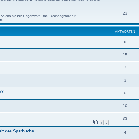
23
d Asiens bis zur Gegenwart. Das Forensegment für
n.
ANTWORTEN
8
15
7
3
h?
0
10
33
1
2
eit des Sparbuchs
4