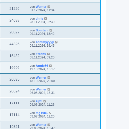
von
Werner
21226
01.12.2024, 11:34
von
chris
24638
28.11.2024, 02:30
von
Somtam
20827
09.11.2024, 18:42
von
Tommyyyyy
44326
08.11.2024, 18:45
von
Fresh0
15432
05.11.2024, 09:20
von
Angie86
16696
19.10.2024, 16:17
von
Werner
20535
18.10.2024, 20:00
von
Werner
20624
26.08.2024, 16:31
von
zipfi
17111
09.08.2024, 11:28
von
mg1986
17114
03.07.2024, 11:20
von
Werner
19321
23.05.2024, 18:47