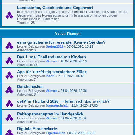
Landesinfos, Geschichte und Gegenwart
Informationen und Fragen von der Geschichte Thailands und Asiens bis zur
Gegenwart. Das Forensegment für Hintergrundinformationen zu den
Urlaubszielen in Südostasien.
Themen:
23
Aktive Themen
esim gutscheine für reisende. Kennen Sie das?
Letzter Beitrag von
Stefan2812
«
07.08.2026, 18:19
Antworten:
8
Das 1. mal Thailand und mit Kindern
Letzter Beitrag von
Werner
«
18.07.2026, 20:13
Antworten:
15
App für kurzfristig stornierbare Flüge
Letzter Beitrag von
iason
«
27.06.2026, 06:43
Antworten:
7
Durchchecken
Letzter Beitrag von
Werner
«
21.04.2026, 12:36
Antworten:
3
eSIM in Thailand 2026 — lohnt sich das wirklich?
Letzter Beitrag von
foersterchris1
«
12.04.2026, 17:06
Reifenpannenspray im Handgepäck
Letzter Beitrag von
Werner
«
01.04.2026, 11:04
Antworten:
10
Digitale Einreisekarte
Letzter Beitrag von
Tigermeiken
«
05.03.2026, 16:32