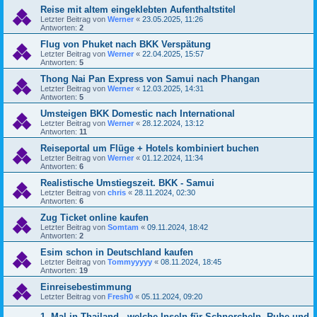
Reise mit altem eingeklebten Aufenthaltstitel
Letzter Beitrag von
Werner
«
23.05.2025, 11:26
Antworten:
2
Flug von Phuket nach BKK Verspätung
Letzter Beitrag von
Werner
«
22.04.2025, 15:57
Antworten:
5
Thong Nai Pan Express von Samui nach Phangan
Letzter Beitrag von
Werner
«
12.03.2025, 14:31
Antworten:
5
Umsteigen BKK Domestic nach International
Letzter Beitrag von
Werner
«
28.12.2024, 13:12
Antworten:
11
Reiseportal um Flüge + Hotels kombiniert buchen
Letzter Beitrag von
Werner
«
01.12.2024, 11:34
Antworten:
6
Realistische Umstiegszeit. BKK - Samui
Letzter Beitrag von
chris
«
28.11.2024, 02:30
Antworten:
6
Zug Ticket online kaufen
Letzter Beitrag von
Somtam
«
09.11.2024, 18:42
Antworten:
2
Esim schon in Deutschland kaufen
Letzter Beitrag von
Tommyyyyy
«
08.11.2024, 18:45
Antworten:
19
Einreisebestimmung
Letzter Beitrag von
Fresh0
«
05.11.2024, 09:20
1. Mal in Thailand - welche Inseln für Schnorcheln, Ruhe und