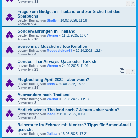
Antworten:
33
1
2
Frage zum Budget in Thailand und zur Sicherheit des
Sparbuchs
Letzter Beitrag von
Shally
«
10.02.2026, 11:18
Antworten:
4
Sonderwährungen in Thailand
Letzter Beitrag von
Werner
«
11.11.2025, 16:07
Antworten:
10
Souvenirs / Muscheln / tote Korallen
Letzter Beitrag von
Roeggelchen68
«
10.10.2025, 12:34
Antworten:
4
Condor, Thai Airways, Qatar oder Turkish
Letzter Beitrag von
Werner
«
24.09.2025, 11:04
Antworten:
23
1
2
Flugbuchung April 2025 - aber wann?
Letzter Beitrag von
chris
«
29.08.2025, 16:42
Antworten:
19
Auswandern nach Thailand
Letzter Beitrag von
Werner
«
12.08.2025, 14:13
Antworten:
3
Endlich wieder Thailand nach 7 Jahren - aber wohin?
Letzter Beitrag von
iason
«
15.07.2025, 09:20
Antworten:
3
Reiseroute im Februar mit Kindern? Tipps für Strand-Anteil
gesucht
Letzter Beitrag von
Juliala
«
16.06.2025, 17:21