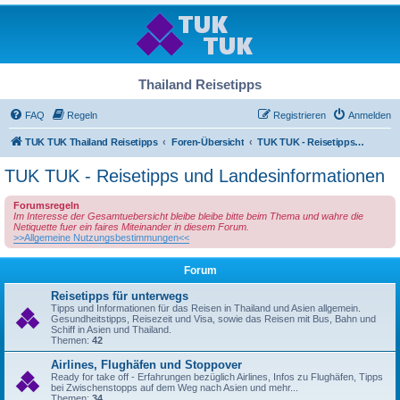
Thailand Reisetipps
FAQ
Regeln
Registrieren
Anmelden
TUK TUK Thailand Reisetipps
Foren-Übersicht
TUK TUK - Reisetipps und Landesinformationen
TUK TUK - Reisetipps und Landesinformationen
Forumsregeln
Im Interesse der Gesamtuebersicht bleibe bleibe bitte beim Thema und wahre die
Netiquette fuer ein faires Miteinander in diesem Forum.
>>Allgemeine Nutzungsbestimmungen<<
Forum
Reisetipps für unterwegs
Tipps und Informationen für das Reisen in Thailand und Asien allgemein.
Gesundheitstipps, Reisezeit und Visa, sowie das Reisen mit Bus, Bahn und
Schiff in Asien und Thailand.
Themen:
42
Airlines, Flughäfen und Stoppover
Ready for take off - Erfahrungen bezüglich Airlines, Infos zu Flughäfen, Tipps
bei Zwischenstopps auf dem Weg nach Asien und mehr...
Themen:
34