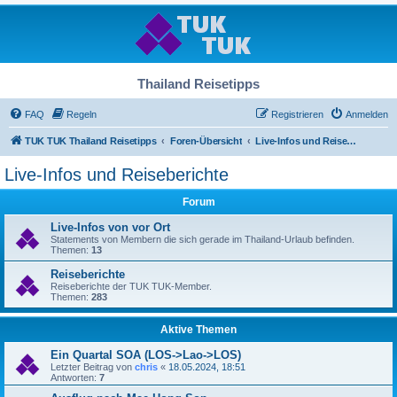
Thailand Reisetipps
FAQ
Regeln
Registrieren
Anmelden
TUK TUK Thailand Reisetipps
Foren-Übersicht
Live-Infos und Reiseberichte
Live-Infos und Reiseberichte
Forum
Live-Infos von vor Ort
Statements von Membern die sich gerade im Thailand-Urlaub befinden.
Themen:
13
Reiseberichte
Reiseberichte der TUK TUK-Member.
Themen:
283
Aktive Themen
Ein Quartal SOA (LOS->Lao->LOS)
Letzter Beitrag von
chris
«
18.05.2024, 18:51
Antworten:
7