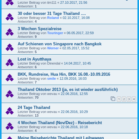
Letzter Beitrag von
tim111
«
27.10.2017, 21:56
Antworten:
1
30 oder besser 31 Tage Thailand ....
Letzter Beitrag von
Roland
«
02.10.2017, 16:08
Antworten:
4
3 Wochen Spezialreise
Letzter Beitrag von
Touringer
«
06.05.2017, 22:59
Antworten:
9
Auf Schienen von Singapore nach Bangkok
Letzter Beitrag von
Werner
«
02.05.2017, 15:52
Antworten:
5
Lost in Ayutthaya
Letzter Beitrag von
Dinendal
«
14.04.2017, 10:45
Antworten:
6
BKK, Rundreise, Hua Hin, BKK 16.08.-10.09.2016
Letzter Beitrag von
smile
«
12.09.2016, 16:03
Antworten:
7
Thailand Oktober 2013 (ja, es ist wieder ausführlich)
Letzter Beitrag von
wevau
«
22.06.2016, 12:55
Antworten:
70
1
2
3
4
24 Tage Thailand
Letzter Beitrag von
wevau
«
22.06.2016, 10:29
Antworten:
13
4 Wochen Thailand (Nov/Dez) - Reisebericht
Letzter Beitrag von
wevau
«
22.06.2016, 10:18
Antworten:
4
Meine Reiseberichte Thailand mit Leihwagen