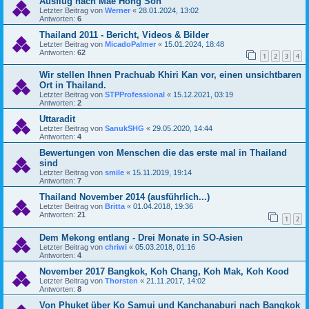
Ausflug nach Mae Hong Son
Letzter Beitrag von
Werner
«
28.01.2024, 13:02
Antworten:
6
Thailand 2011 - Bericht, Videos & Bilder
Letzter Beitrag von
MicadoPalmer
«
15.01.2024, 18:48
Antworten:
62
1
2
3
4
Wir stellen Ihnen Prachuab Khiri Kan vor, einen unsichtbaren
Ort in Thailand.
Letzter Beitrag von
STPProfessional
«
15.12.2021, 03:19
Antworten:
2
Uttaradit
Letzter Beitrag von
SanukSHG
«
29.05.2020, 14:44
Antworten:
4
Bewertungen von Menschen die das erste mal in Thailand
sind
Letzter Beitrag von
smile
«
15.11.2019, 19:14
Antworten:
7
Thailand November 2014 (ausführlich...)
Letzter Beitrag von
Britta
«
01.04.2018, 19:36
Antworten:
21
1
2
Dem Mekong entlang - Drei Monate in SO-Asien
Letzter Beitrag von
chriwi
«
05.03.2018, 01:16
Antworten:
4
November 2017 Bangkok, Koh Chang, Koh Mak, Koh Kood
Letzter Beitrag von
Thorsten
«
21.11.2017, 14:02
Antworten:
8
Von Phuket über Ko Samui und Kanchanaburi nach Bangkok