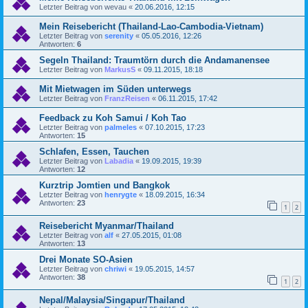
Letzter Beitrag von
wevau
«
20.06.2016, 12:15
Mein Reisebericht (Thailand-Lao-Cambodia-Vietnam)
Letzter Beitrag von
serenity
«
05.05.2016, 12:26
Antworten:
6
Segeln Thailand: Traumtörn durch die Andamanensee
Letzter Beitrag von
MarkusS
«
09.11.2015, 18:18
Mit Mietwagen im Süden unterwegs
Letzter Beitrag von
FranzReisen
«
06.11.2015, 17:42
Feedback zu Koh Samui / Koh Tao
Letzter Beitrag von
palmeles
«
07.10.2015, 17:23
Antworten:
15
Schlafen, Essen, Tauchen
Letzter Beitrag von
Labadia
«
19.09.2015, 19:39
Antworten:
12
Kurztrip Jomtien und Bangkok
Letzter Beitrag von
henrygte
«
18.09.2015, 16:34
Antworten:
23
1
2
Reisebericht Myanmar/Thailand
Letzter Beitrag von
alf
«
27.05.2015, 01:08
Antworten:
13
Drei Monate SO-Asien
Letzter Beitrag von
chriwi
«
19.05.2015, 14:57
Antworten:
38
1
2
Nepal/Malaysia/Singapur/Thailand